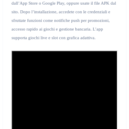
dall’App Store o Google Play, oppure usate il file APK dal
sito. Dopo l’installazione, accedete con le credenziali e
sfruttate funzioni come notifiche push per promozioni,
accesso rapido ai giochi e gestione bancaria. L’app
supporta giochi live e slot con grafica adattiva.