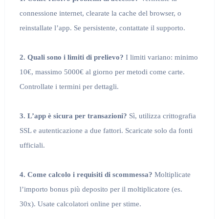
connessione internet, clearate la cache del browser, o
reinstallate l’app. Se persistente, contattate il supporto.
2. Quali sono i limiti di prelievo?
I limiti variano: minimo
10€, massimo 5000€ al giorno per metodi come carte.
Controllate i termini per dettagli.
3. L’app è sicura per transazioni?
Sì, utilizza crittografia
SSL e autenticazione a due fattori. Scaricate solo da fonti
ufficiali.
4. Come calcolo i requisiti di scommessa?
Moltiplicate
l’importo bonus più deposito per il moltiplicatore (es.
30x). Usate calcolatori online per stime.