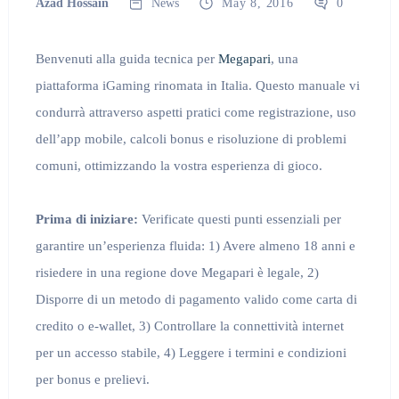
Azad Hossain
News
May 8, 2016
0
Benvenuti alla guida tecnica per
Megapari
, una
piattaforma iGaming rinomata in Italia. Questo manuale vi
condurrà attraverso aspetti pratici come registrazione, uso
dell’app mobile, calcoli bonus e risoluzione di problemi
comuni, ottimizzando la vostra esperienza di gioco.
Prima di iniziare:
Verificate questi punti essenziali per
garantire un’esperienza fluida: 1) Avere almeno 18 anni e
risiedere in una regione dove Megapari è legale, 2)
Disporre di un metodo di pagamento valido come carta di
credito o e-wallet, 3) Controllare la connettività internet
per un accesso stabile, 4) Leggere i termini e condizioni
per bonus e prelievi.