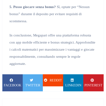
5. Posso giocare senza bonus?
Sì, optate per “Nessun
bonus” durante il deposito per evitare requisiti di
scommessa.
In conclusione, Megapari offre una piattaforma robusta
con app mobile efficiente e bonus strategici. Approfondite
i calcoli matematici per massimizzare i vantaggi e giocate
responsabilmente, consultando sempre le regole
aggiornate.
REDDIT
FACEBOOK
TWITTER
LINKEDIN
PINTEREST