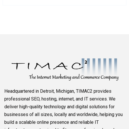
Headquartered in Detroit, Michigan, TIMAC2 provides
professional SEO, hosting, internet, and IT services. We
deliver high-quality technology and digital solutions for
businesses of all sizes, locally and worldwide, helping you
build a scalable online presence and reliable IT