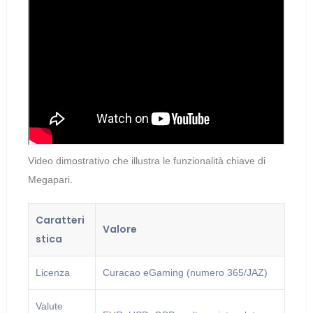
Video dimostrativo che illustra le funzionalità chiave di
Megapari.
Caratteri
Valore
stica
Licenza
Curacao eGaming (numero 365/JAZ)
Valute