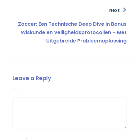
Next
Zoccer: Een Technische Deep Dive in Bonus
Wiskunde en Veiligheidsprotocollen – Met
Uitgebreide Probleemoplossing
Leave a Reply