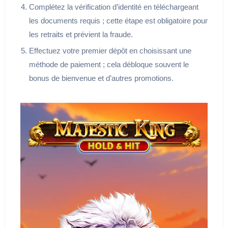
Complétez la vérification d’identité en téléchargeant
les documents requis ; cette étape est obligatoire pour
les retraits et prévient la fraude.
Effectuez votre premier dépôt en choisissant une
méthode de paiement ; cela débloque souvent le
bonus de bienvenue et d’autres promotions.