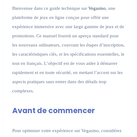
Bienvenue dans ce guide technique sur
Vegasino
, une
plateforme de jeux en ligne conçue pour offrir une
expérience immersive avec une large gamme de jeux et de
promotions. Ce manuel fournit un aperçu standard pour
les nouveaux utilisateurs, couvrant les étapes d’inscription,
les caractéristiques clés, et les spécifications essentielles, le
tout en français. L’objectif est de vous aider à démarrer
rapidement et en toute sécurité, en mettant l’accent sur les
aspects pratiques sans entrer dans des détails trop
complexes.
Avant de commencer
Pour optimiser votre expérience sur Vegasino, considérez