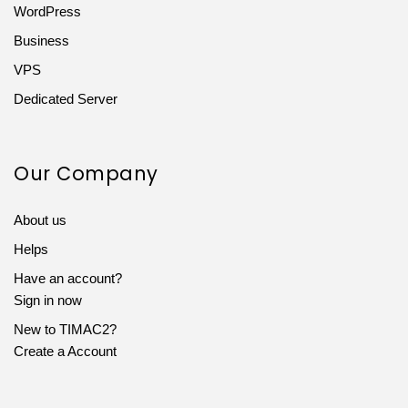
WordPress
Business
VPS
Dedicated Server
Our Company
About us
Helps
Have an account?
Sign in now
New to TIMAC2?
Create a Account