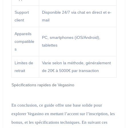
Support
Disponible 24/7 via chat en direct et e-
client
mail
Appareils
PC, smartphones (iOS/Android),
compatible
tablettes
s
Limites de
Varie selon la méthode, généralement
retrait
de 20€ à 5000€ par transaction
Spécifications rapides de Vegasino
En conclusion, ce guide offre une base solide pour
explorer Vegasino en mettant l’accent sur l’inscription, les
bonus, et les spécifications techniques. En suivant ces