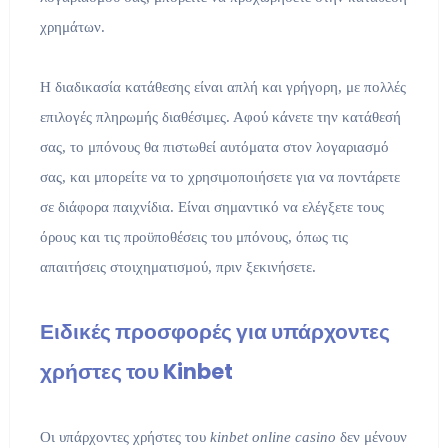
χρημάτων.
Η διαδικασία κατάθεσης είναι απλή και γρήγορη, με πολλές
επιλογές πληρωμής διαθέσιμες. Αφού κάνετε την κατάθεσή
σας, το μπόνους θα πιστωθεί αυτόματα στον λογαριασμό
σας, και μπορείτε να το χρησιμοποιήσετε για να ποντάρετε
σε διάφορα παιχνίδια. Είναι σημαντικό να ελέγξετε τους
όρους και τις προϋποθέσεις του μπόνους, όπως τις
απαιτήσεις στοιχηματισμού, πριν ξεκινήσετε.
Ειδικές προσφορές για υπάρχοντες
χρήστες του Kinbet
Οι υπάρχοντες χρήστες του
kinbet online casino
δεν μένουν