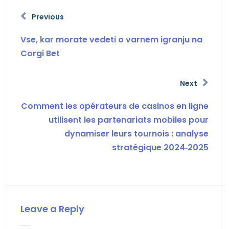
Previous
Vse, kar morate vedeti o varnem igranju na
Corgi Bet
Next
Comment les opérateurs de casinos en ligne
utilisent les partenariats mobiles pour
dynamiser leurs tournois : analyse
stratégique 2024‑2025
Leave a Reply