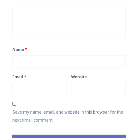
Name
*
Email
*
Website
Save my name, email, and website in this browser for the
next time I comment.