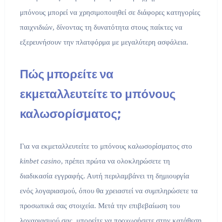
μπόνους μπορεί να χρησιμοποιηθεί σε διάφορες κατηγορίες
παιχνιδιών, δίνοντας τη δυνατότητα στους παίκτες να
εξερευνήσουν την πλατφόρμα με μεγαλύτερη ασφάλεια.
Πώς μπορείτε να
εκμεταλλευτείτε το μπόνους
καλωσορίσματος;
Για να εκμεταλλευτείτε το μπόνους καλωσορίσματος στο
kinbet casino
, πρέπει πρώτα να ολοκληρώσετε τη
διαδικασία εγγραφής. Αυτή περιλαμβάνει τη δημιουργία
ενός λογαριασμού, όπου θα χρειαστεί να συμπληρώσετε τα
προσωπικά σας στοιχεία. Μετά την επιβεβαίωση του
λογαριασμού σας, μπορείτε να προχωρήσετε στην κατάθεση