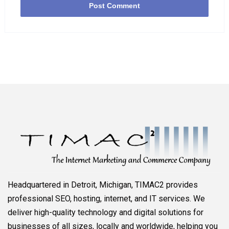
Headquartered in Detroit, Michigan, TIMAC2 provides
professional SEO, hosting, internet, and IT services. We
deliver high-quality technology and digital solutions for
businesses of all sizes, locally and worldwide, helping you