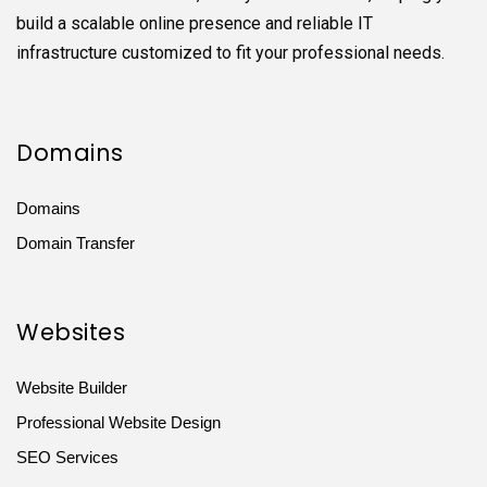
build a scalable online presence and reliable IT
infrastructure customized to fit your professional needs.
Domains
Domains
Domain Transfer
Websites
Website Builder
Professional Website Design
SEO Services