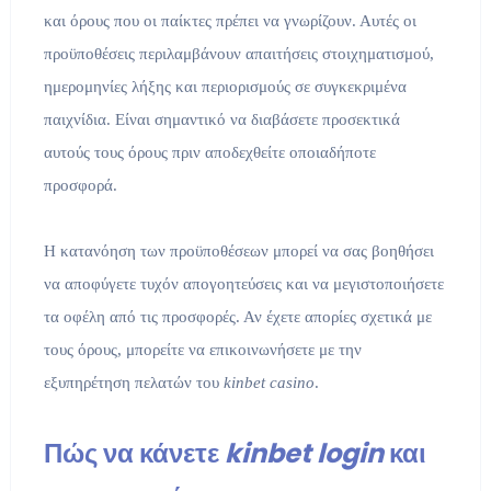
και όρους που οι παίκτες πρέπει να γνωρίζουν. Αυτές οι
προϋποθέσεις περιλαμβάνουν απαιτήσεις στοιχηματισμού,
ημερομηνίες λήξης και περιορισμούς σε συγκεκριμένα
παιχνίδια. Είναι σημαντικό να διαβάσετε προσεκτικά
αυτούς τους όρους πριν αποδεχθείτε οποιαδήποτε
προσφορά.
Η κατανόηση των προϋποθέσεων μπορεί να σας βοηθήσει
να αποφύγετε τυχόν απογοητεύσεις και να μεγιστοποιήσετε
τα οφέλη από τις προσφορές. Αν έχετε απορίες σχετικά με
τους όρους, μπορείτε να επικοινωνήσετε με την
εξυπηρέτηση πελατών του
kinbet casino
.
Πώς να κάνετε
kinbet login
και