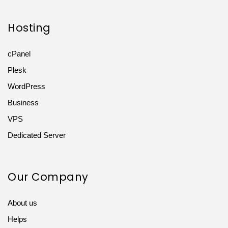
Hosting
cPanel
Plesk
WordPress
Business
VPS
Dedicated Server
Our Company
About us
Helps