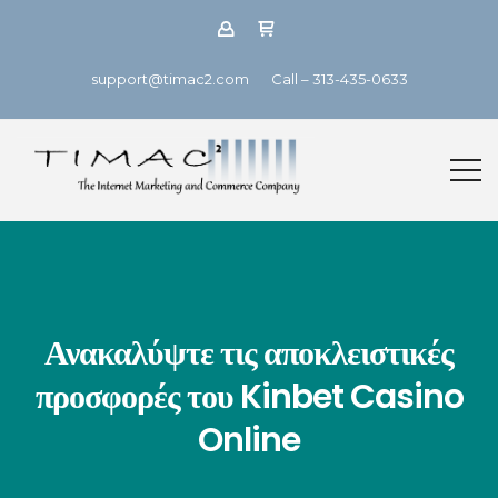
support@timac2.com
Call – 313-435-0633
Ανακαλύψτε τις αποκλειστικές
προσφορές του Kinbet Casino
Online