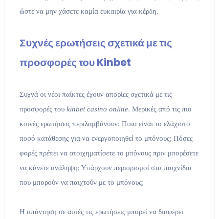
ώστε να μην χάσετε καμία ευκαιρία για κέρδη.
Συχνές ερωτήσεις σχετικά με τις
προσφορές του Kinbet
Συχνά οι νέοι παίκτες έχουν απορίες σχετικά με τις
προσφορές του
kinbet casino online
. Μερικές από τις πιο
κοινές ερωτήσεις περιλαμβάνουν: Ποιο είναι το ελάχιστο
ποσό κατάθεσης για να ενεργοποιηθεί το μπόνους; Πόσες
φορές πρέπει να στοιχηματίσετε το μπόνους πριν μπορέσετε
να κάνετε ανάληψη; Υπάρχουν περιορισμοί στα παιχνίδια
που μπορούν να παιχτούν με το μπόνους;
Η απάντηση σε αυτές τις ερωτήσεις μπορεί να διαφέρει