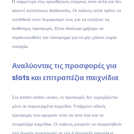
Η συμμετοχή στις προωθητικές ενέργειες είναι απλή και δεν
απαιτεί πολύπλοκες διαδικασίες. Οι παίκτες απλά πρέπει να
συνδεθούν στον λογαριασμό τους και να ελέγξουν τις
διαθέσιμες προσφορές. Είναι ιδιαίτερα χρήσιμο να
παρακολουθείτε την πλατφόρμα για να μην χάσετε καμία
ευκαιρία.
Αναλύοντας τις προσφορές για
slots και επιτραπέζια παιχνίδια
Στο
kinbet online casino
, οι προσφορές δεν περιορίζονται
μόνο σε συγκεκριμένα παιχνίδια. Υπάρχουν ειδικές
προσφορές που αφορούν τόσο τα slots όσο και τα
επιτραπέζια παιχνίδια. Οι παίκτες μπορούν να επωφεληθούν
από δωρεάν περιστροφές σε νέα ή δημοφιλή φρουτάκια,