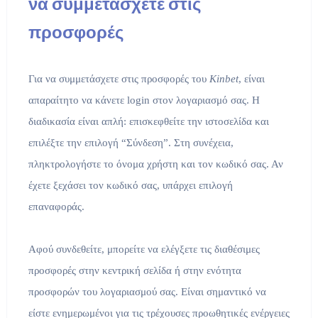
να συμμετάσχετε στις
προσφορές
Για να συμμετάσχετε στις προσφορές του
Kinbet
, είναι
απαραίτητο να κάνετε login στον λογαριασμό σας. Η
διαδικασία είναι απλή: επισκεφθείτε την ιστοσελίδα και
επιλέξτε την επιλογή “Σύνδεση”. Στη συνέχεια,
πληκτρολογήστε το όνομα χρήστη και τον κωδικό σας. Αν
έχετε ξεχάσει τον κωδικό σας, υπάρχει επιλογή
επαναφοράς.
Αφού συνδεθείτε, μπορείτε να ελέγξετε τις διαθέσιμες
προσφορές στην κεντρική σελίδα ή στην ενότητα
προσφορών του λογαριασμού σας. Είναι σημαντικό να
είστε ενημερωμένοι για τις τρέχουσες προωθητικές ενέργειες