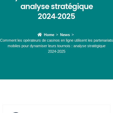
analyse stratégique
2024‑2025
Home
News
Comment les opérateurs de casinos en ligne utilisent les partenariats
mobiles pour dynamiser leurs tournois : analyse stratégique
2024‑2025