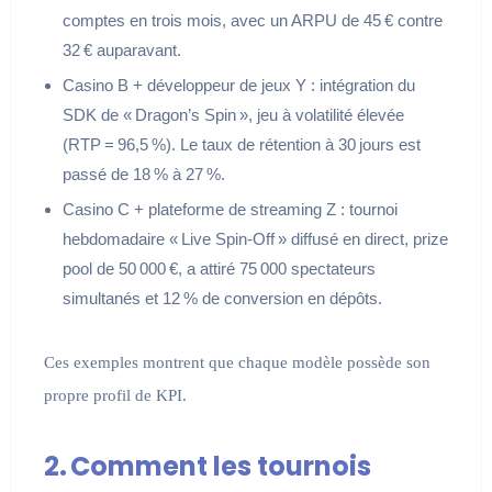
comptes en trois mois, avec un ARPU de 45 € contre
32 € auparavant.
Casino B + développeur de jeux Y : intégration du
SDK de « Dragon’s Spin », jeu à volatilité élevée
(RTP = 96,5 %). Le taux de rétention à 30 jours est
passé de 18 % à 27 %.
Casino C + plateforme de streaming Z : tournoi
hebdomadaire « Live Spin‑Off » diffusé en direct, prize
pool de 50 000 €, a attiré 75 000 spectateurs
simultanés et 12 % de conversion en dépôts.
Ces exemples montrent que chaque modèle possède son
propre profil de KPI.
2. Comment les tournois