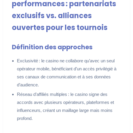
performances : partenariats
exclusifs vs. alliances
ouvertes pour les tournois
Définition des approches
Exclusivité : le casino ne collabore qu’avec un seul
opérateur mobile, bénéficiant d’un accès privilégié à
ses canaux de communication et à ses données
d’audience.
Réseau d’affiliés multiples : le casino signe des
accords avec plusieurs opérateurs, plateformes et
influenceurs, créant un maillage large mais moins
profond.