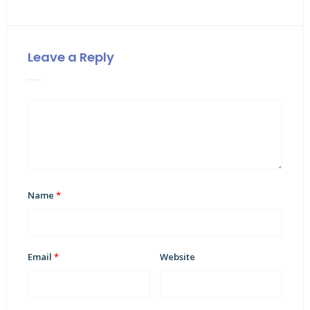
Leave a Reply
Name
*
Email
*
Website