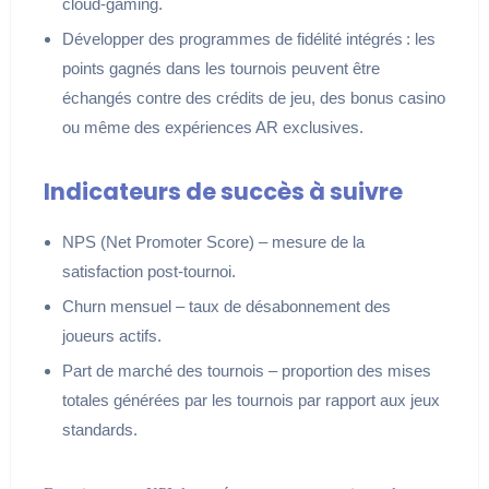
cloud‑gaming.
Développer des programmes de fidélité intégrés : les
points gagnés dans les tournois peuvent être
échangés contre des crédits de jeu, des bonus casino
ou même des expériences AR exclusives.
Indicateurs de succès à suivre
NPS (Net Promoter Score) – mesure de la
satisfaction post‑tournoi.
Churn mensuel – taux de désabonnement des
joueurs actifs.
Part de marché des tournois – proportion des mises
totales générées par les tournois par rapport aux jeux
standards.