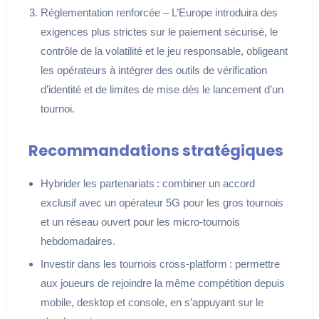
Réglementation renforcée – L’Europe introduira des
exigences plus strictes sur le paiement sécurisé, le
contrôle de la volatilité et le jeu responsable, obligeant
les opérateurs à intégrer des outils de vérification
d’identité et de limites de mise dès le lancement d’un
tournoi.
Recommandations stratégiques
Hybrider les partenariats : combiner un accord
exclusif avec un opérateur 5G pour les gros tournois
et un réseau ouvert pour les micro‑tournois
hebdomadaires.
Investir dans les tournois cross‑platform : permettre
aux joueurs de rejoindre la même compétition depuis
mobile, desktop et console, en s’appuyant sur le