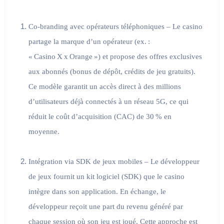
Co‑branding avec opérateurs téléphoniques – Le casino
partage la marque d’un opérateur (ex. :
« Casino X x Orange ») et propose des offres exclusives
aux abonnés (bonus de dépôt, crédits de jeu gratuits).
Ce modèle garantit un accès direct à des millions
d’utilisateurs déjà connectés à un réseau 5G, ce qui
réduit le coût d’acquisition (CAC) de 30 % en
moyenne.
Intégration via SDK de jeux mobiles – Le développeur
de jeux fournit un kit logiciel (SDK) que le casino
intègre dans son application. En échange, le
développeur reçoit une part du revenu généré par
chaque session où son jeu est joué. Cette approche est