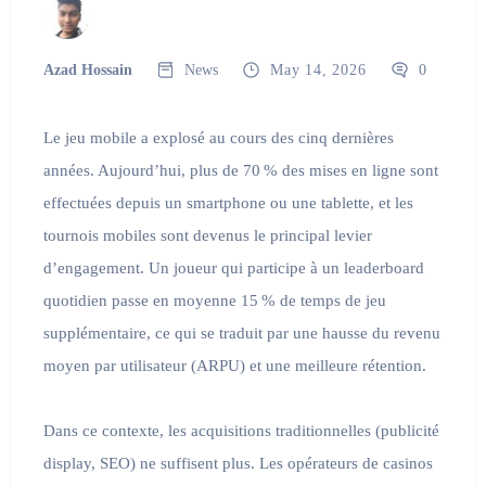
Azad Hossain
News
May 14, 2026
0
Le jeu mobile a explosé au cours des cinq dernières
années. Aujourd’hui, plus de 70 % des mises en ligne sont
effectuées depuis un smartphone ou une tablette, et les
tournois mobiles sont devenus le principal levier
d’engagement. Un joueur qui participe à un leaderboard
quotidien passe en moyenne 15 % de temps de jeu
supplémentaire, ce qui se traduit par une hausse du revenu
moyen par utilisateur (ARPU) et une meilleure rétention.
Dans ce contexte, les acquisitions traditionnelles (publicité
display, SEO) ne suffisent plus. Les opérateurs de casinos