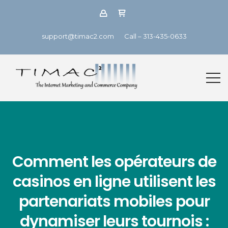
support@timac2.com
Call – 313-435-0633
Comment les opérateurs de
casinos en ligne utilisent les
partenariats mobiles pour
dynamiser leurs tournois :