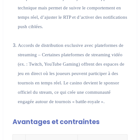
technique mais permet de suivre le comportement en
temps réel, d’ajuster le RTP et d’activer des notifications
push ciblées.
Accords de distribution exclusive avec plateformes de
streaming – Certaines plateformes de streaming vidéo
(ex. : Twitch, YouTube Gaming) offrent des espaces de
jeu en direct où les joueurs peuvent participer à des
tournois en temps réel. Le casino devient le sponsor
officiel du stream, ce qui crée une communauté
engagée autour de tournois « battle‑royale ».
Avantages et contraintes