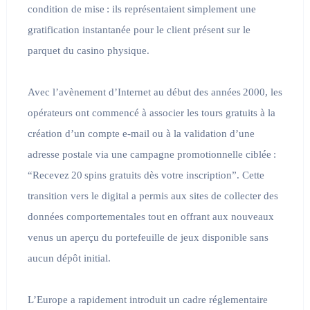
condition de mise : ils représentaient simplement une
gratification instantanée pour le client présent sur le
parquet du casino physique.
Avec l’avènement d’Internet au début des années 2000, les
opérateurs ont commencé à associer les tours gratuits à la
création d’un compte e‑mail ou à la validation d’une
adresse postale via une campagne promotionnelle ciblée :
“Recevez 20 spins gratuits dès votre inscription”. Cette
transition vers le digital a permis aux sites de collecter des
données comportementales tout en offrant aux nouveaux
venus un aperçu du portefeuille de jeux disponible sans
aucun dépôt initial.
L’Europe a rapidement introduit un cadre réglementaire