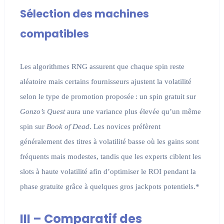
Sélection des machines
compatibles
Les algorithmes RNG assurent que chaque spin reste
aléatoire mais certains fournisseurs ajustent la volatilité
selon le type de promotion proposée : un spin gratuit sur
Gonzo’s Quest
aura une variance plus élevée qu’un même
spin sur
Book of Dead
. Les novices préfèrent
généralement des titres à volatilité basse où les gains sont
fréquents mais modestes, tandis que les experts ciblent les
slots à haute volatilité afin d’optimiser le ROI pendant la
phase gratuite grâce à quelques gros jackpots potentiels.*
III – Comparatif des