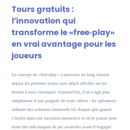
Tours gratuits :
l’innovation qui
transforme le «free‑play»
en vrai avantage pour les
joueurs
Le concept de «free‑play» a parcouru un long chemin
depuis les premiers bonus sans dépôt affichés sur les
bornes à sous classiques. Aujourd’hui, il ne s’agit plus
simplement d’une poignée de tours offerts : les opérateurs
utilisent des scénarios immersifs où chaque spin gratuit
s’insère dans une narration interactive et où le joueur peut
tester des mécaniques de jeu avancées avant d’engager