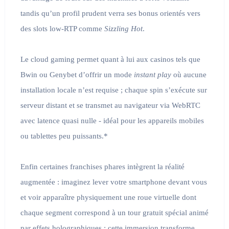
tandis qu’un profil prudent verra ses bonus orientés vers
des slots low‑RTP comme
Sizzling Hot
.
Le cloud gaming permet quant à lui aux casinos tels que
Bwin ou Genybet d’offrir un mode
instant play
où aucune
installation locale n’est requise ; chaque spin s’exécute sur
serveur distant et se transmet au navigateur via WebRTC
avec latence quasi nulle ‑ idéal pour les appareils mobiles
ou tablettes peu puissants.*
Enfin certaines franchises phares intègrent la réalité
augmentée : imaginez lever votre smartphone devant vous
et voir apparaître physiquement une roue virtuelle dont
chaque segment correspond à un tour gratuit spécial animé
par effets holographiques ; cette immersion transforme