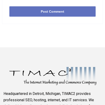
Headquartered in Detroit, Michigan, TIMAC2 provides
professional SEO, hosting, internet, and IT services. We