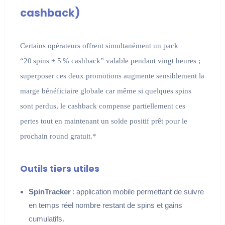
cashback)
Certains opérateurs offrent simultanément un pack
“20 spins + 5 % cashback” valable pendant vingt heures ;
superposer ces deux promotions augmente sensiblement la
marge bénéficiaire globale car même si quelques spins
sont perdus, le cashback compense partiellement ces
pertes tout en maintenant un solde positif prêt pour le
prochain round gratuit.*
Outils tiers utiles
SpinTracker
: application mobile permettant de suivre
en temps réel nombre restant de spins et gains
cumulatifs.