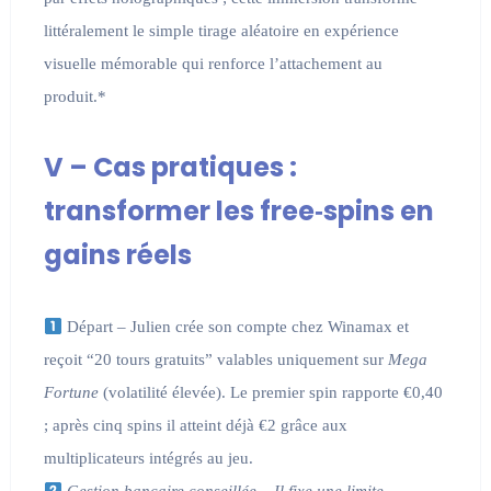
littéralement le simple tirage aléatoire en expérience
visuelle mémorable qui renforce l’attachement au
produit.*
V – Cas pratiques :
transformer les free‑spins en
gains réels
Départ – Julien crée son compte chez Winamax et
reçoit “20 tours gratuits” valables uniquement sur
Mega
Fortune
(volatilité élevée). Le premier spin rapporte €0,40
; après cinq spins il atteint déjà €2 grâce aux
multiplicateurs intégrés au jeu.