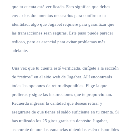
que tu cuenta esté verificada. Esto significa que debes
enviar los documentos necesarios para confirmar tu
identidad, algo que Jugabet requiere para garantizar que
las transacciones sean seguras. Este paso puede parecer
tedioso, pero es esencial para evitar problemas más
adelante.
Una vez que tu cuenta esté verificada, dirígete a la sección
de “retiros” en el sitio web de Jugabet. Allí encontrarás
todas las opciones de retiro disponibles. Elige la que
prefieras y sigue las instrucciones que te proporcionan.
Recuerda ingresar la cantidad que deseas retirar y
asegurarte de que tienes el saldo suficiente en tu cuenta. Si
has utilizado los 25 giros gratis sin depósito Jugabet,
asegúrate de que las ganancias obtenidas estén disponibles