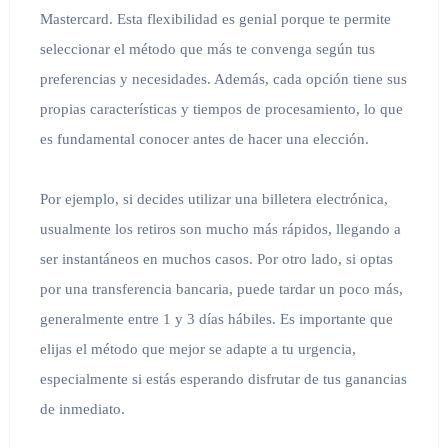
Mastercard. Esta flexibilidad es genial porque te permite
seleccionar el método que más te convenga según tus
preferencias y necesidades. Además, cada opción tiene sus
propias características y tiempos de procesamiento, lo que
es fundamental conocer antes de hacer una elección.
Por ejemplo, si decides utilizar una billetera electrónica,
usualmente los retiros son mucho más rápidos, llegando a
ser instantáneos en muchos casos. Por otro lado, si optas
por una transferencia bancaria, puede tardar un poco más,
generalmente entre 1 y 3 días hábiles. Es importante que
elijas el método que mejor se adapte a tu urgencia,
especialmente si estás esperando disfrutar de tus ganancias
de inmediato.