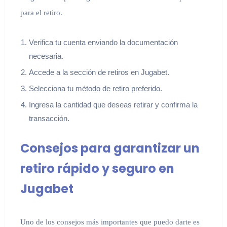
para el retiro.
Verifica tu cuenta enviando la documentación
necesaria.
Accede a la sección de retiros en Jugabet.
Selecciona tu método de retiro preferido.
Ingresa la cantidad que deseas retirar y confirma la
transacción.
Consejos para garantizar un
retiro rápido y seguro en
Jugabet
Uno de los consejos más importantes que puedo darte es