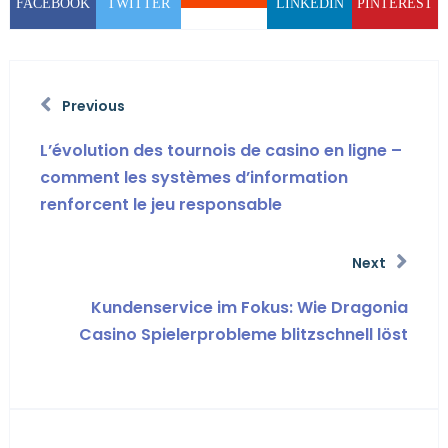
FACEBOOK
TWITTER
LINKEDIN
PINTEREST
Previous
L’évolution des tournois de casino en ligne –
comment les systèmes d’information
renforcent le jeu responsable
Next
Kundenservice im Fokus: Wie Dragonia
Casino Spielerprobleme blitzschnell löst