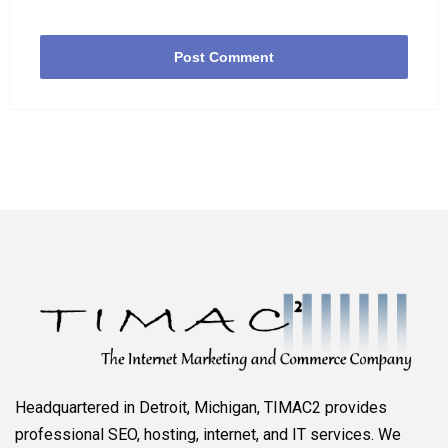
Headquartered in Detroit, Michigan, TIMAC2 provides
professional SEO, hosting, internet, and IT services. We