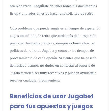
sea rechazada. Asegúrate de tener todos tus documentos
listos y enviados antes de hacer una solicitud de retiro.
Otro problema que puede surgir es el tiempo de espera. Si
eliges un método de retiro que tarda más de lo esperado,
puede ser frustrante. Por eso, siempre es bueno leer las
políticas de retiro de Jugabet y conocer los tiempos de
procesamiento de cada opción. Si sientes que ha pasado
demasiado tiempo, no dudes en contactar al soporte de
Jugabet; suelen ser muy receptivos y pueden ayudarte a
resolver cualquier inconveniente.
Beneficios de usar Jugabet
para tus apuestas y juegos