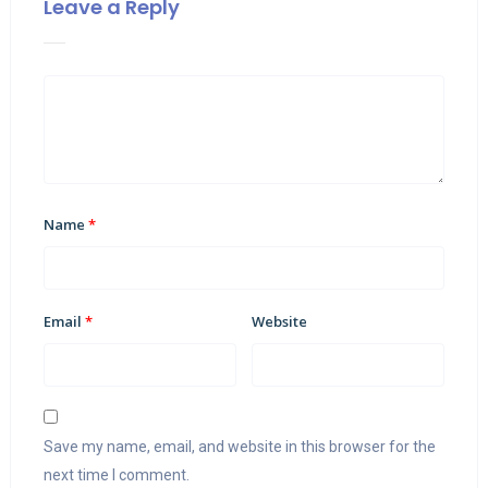
Leave a Reply
Name
*
Email
*
Website
Save my name, email, and website in this browser for the
next time I comment.