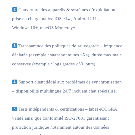
Couverture des appareils & systèmes d’exploitation –
prise en charge native iOS ≥14 , Android ≥11 ,
Windows 10+, macOS Monterey+.
Transparence des politiques de sauvegarde – fréquence
déclarée (exemple : snapshot toutes ≤5 s), durée maximale
conservée (exemple : logs gardés ≥30 jours).
Support client dédié aux problèmes de synchronisation
– disponibilité multilingue 24/7 incluant chat spécialisé.
Tests indépendants & certifications – label eCOGRA
validé ainsi que conformité ISO‑27001 garantissant
protection juridique notamment autour des données