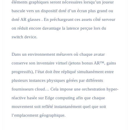
éléments graphiques seront nécessaires lorsqu’un joueur
bascule vers un dispositif doté d’un écran plus grand ou
doté AR glasses . En préchargeant ces assets côté serveur
on réduit encore davantage la latence perçue lors du
switch device.
Dans un environnement métavers où chaque avatar
conserve son inventaire virtuel (jetons bonus AR™, gains
progressifs), l’état doit être répliqué simultanément entre
plusieurs instances physiques gérées par différents
fournisseurs cloud… Cela impose une orchestration hyper‐
réactive basée sur Edge computing afin que chaque
mouvement soit reflété instantanément quel que soit
l’emplacement géographique.