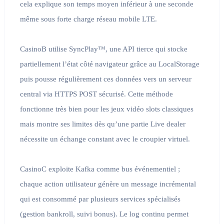
cela explique son temps moyen inférieur à une seconde
même sous forte charge réseau mobile LTE.
CasinoB utilise SyncPlay™, une API tierce qui stocke
partiellement l’état côté navigateur grâce au LocalStorage
puis pousse régulièrement ces données vers un serveur
central via HTTPS POST sécurisé. Cette méthode
fonctionne très bien pour les jeux vidéo slots classiques
mais montre ses limites dès qu’une partie Live dealer
nécessite un échange constant avec le croupier virtuel.
CasinoC exploite Kafka comme bus événementiel ;
chaque action utilisateur génère un message incrémental
qui est consommé par plusieurs services spécialisés
(gestion bankroll, suivi bonus). Le log continu permet