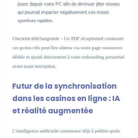
jouez depuis votre PC afin de diminuer jitter réseau
qui pourrait impacter négativement vos mises
sportives rapides.
Checklist téléchargeable – Un PDF récapitulatif contenant
ces points clés peut être obtenu via notre page ressources
dédiée et ajouté directement à votre onboarding personnel
avant toute inscription.
Futur de la synchronisation
dans les casinos en ligne : IA
et réalité augmentée
L’intelligence artificielle commence déjà à prédire quels