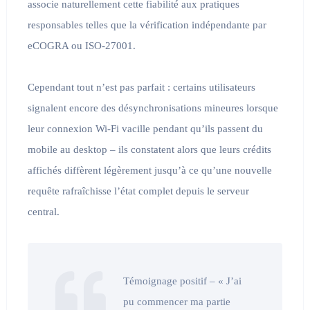
associe naturellement cette fiabilité aux pratiques
responsables telles que la vérification indépendante par
eCOGRA ou ISO‑27001.
Cependant tout n’est pas parfait : certains utilisateurs
signalent encore des désynchronisations mineures lorsque
leur connexion Wi‑Fi vacille pendant qu’ils passent du
mobile au desktop – ils constatent alors que leurs crédits
affichés diffèrent légèrement jusqu’à ce qu’une nouvelle
requête rafraîchisse l’état complet depuis le serveur
central.
Témoignage positif – « J’ai
pu commencer ma partie