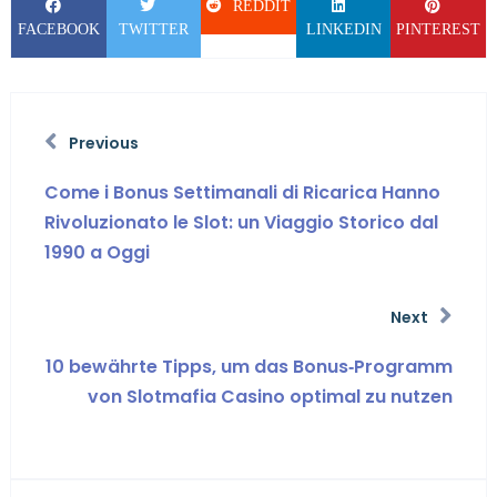
REDDIT
FACEBOOK
TWITTER
LINKEDIN
PINTEREST
Previous
Come i Bonus Settimanali di Ricarica Hanno
Rivoluzionato le Slot: un Viaggio Storico dal
1990 a Oggi
Next
10 bewährte Tipps, um das Bonus‑Programm
von Slotmafia Casino optimal zu nutzen