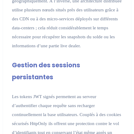
géographiquement. À l’inverse, une architecture distribuée
utilise plusieurs nœuds situés près des utilisateurs grâce à
des CDN ou à des micro‑services déployés sur différents
data‑centers ; cela réduit considérablement le temps
nécessaire pour récupérer les snapshots du solde ou les
informations d’une partie live dealer.
Gestion des sessions
persistantes
Les tokens JWT signés permettent au serveur
d’authentifier chaque requête sans recharger
continuellement la base utilisateurs. Couplés à des cookies
sécurisés HttpOnly ils offrent une protection contre le vol
d’identifiants tout en conservant l’état même après un