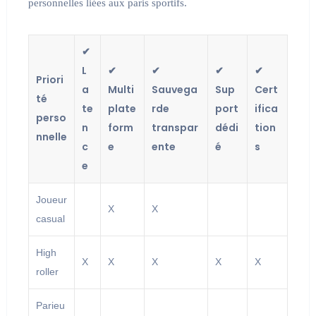
personnelles liées aux paris sportifs.
✔︎
L
✔︎
✔︎
✔︎
✔︎
Priori
a
Multi
Sauvega
Sup
Cert
té
te
plate
rde
port
ifica
perso
n
form
transpar
dédi
tion
nnelle
c
e
ente
é
s
e
Joueur
X
X
casual
High
X
X
X
X
X
roller
Parieu