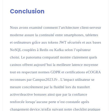
Conclusion
Nous avons examiné comment l’architecture client‑serveur
moderne assure la continuité entre smartphones, tablettes
et ordinateurs grâce aux tokens JWT sécurisés et aux bases
NoSQL couplées à Redis ou Kafka selon l’opérateur
choisi. Le panorama comparatif montre clairement quels
casinos offrent aujourd’hui la meilleure latence moyenne
tout en respectant normes GDPR et certifications eCOGRA
reconnues par Campus2023.Fr . L’impact utilisateur se
mesure concrètement par la fluidité lors du transfert
active/deactive bonuses ainsi que par la confiance
renforcée lorsqu’aucune perte n’est constatée après
changement device.\n\nEn suivant notre checklist pratique