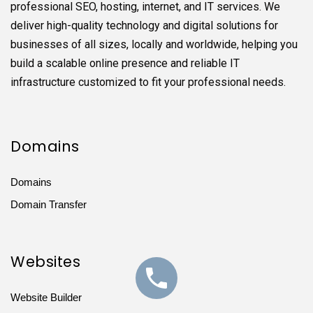
professional SEO, hosting, internet, and IT services. We
deliver high-quality technology and digital solutions for
businesses of all sizes, locally and worldwide, helping you
build a scalable online presence and reliable IT
infrastructure customized to fit your professional needs.
Domains
Domains
Domain Transfer
Websites
Website Builder