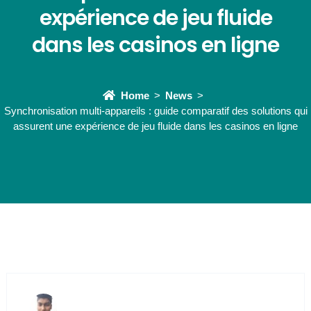
expérience de jeu fluide
dans les casinos en ligne
Home
News
Synchronisation multi‑appareils : guide comparatif des solutions qui
assurent une expérience de jeu fluide dans les casinos en ligne