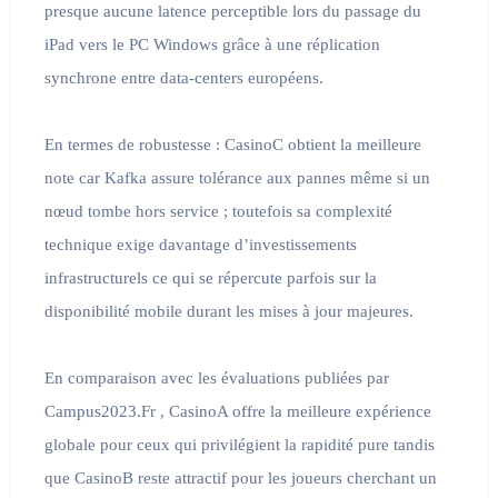
presque aucune latence perceptible lors du passage du
iPad vers le PC Windows grâce à une réplication
synchrone entre data‑centers européens.
En termes de robustesse : CasinoC obtient la meilleure
note car Kafka assure tolérance aux pannes même si un
nœud tombe hors service ; toutefois sa complexité
technique exige davantage d’investissements
infrastructurels ce qui se répercute parfois sur la
disponibilité mobile durant les mises à jour majeures.
En comparaison avec les évaluations publiées par
Campus2023.Fr , CasinoA offre la meilleure expérience
globale pour ceux qui privilégient la rapidité pure tandis
que CasinoB reste attractif pour les joueurs cherchant un