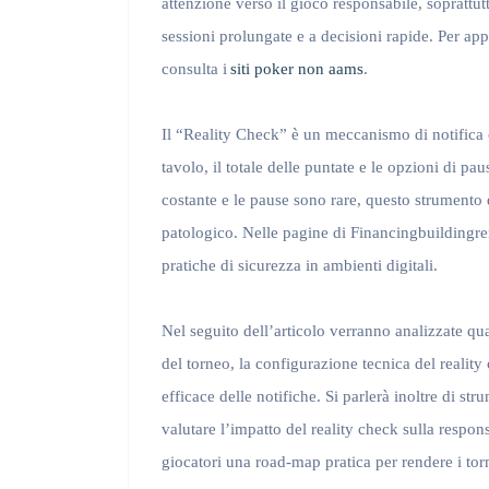
attenzione verso il gioco responsabile, soprattutt
sessioni prolungate e a decisioni rapide. Per app
consulta i
siti poker non aams
.
Il “Reality Check” è un meccanismo di notifica 
tavolo, il totale delle puntate e le opzioni di pa
costante e le pause sono rare, questo strumento d
patologico. Nelle pagine di Financingbuildingren
pratiche di sicurezza in ambienti digitali.
Nel seguito dell’articolo verranno analizzate quat
del torneo, la configurazione tecnica del reality
efficace delle notifiche. Si parlerà inoltre di st
valutare l’impatto del reality check sulla respons
giocatori una road‑map pratica per rendere i tor