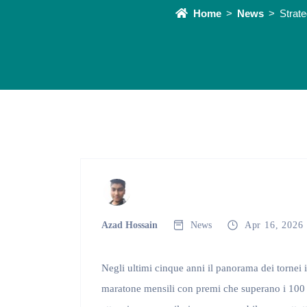
Home
News
Strate
Azad Hossain
News
Apr 16, 2026
Negli ultimi cinque anni il panorama dei tornei
maratone mensili con premi che superano i 100 