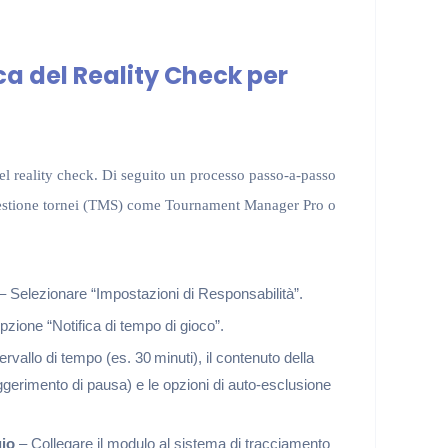
ca del Reality Check per
el reality check. Di seguito un processo passo‑a‑passo
i gestione tornei (TMS) come Tournament Manager Pro o
– Selezionare “Impostazioni di Responsabilità”.
opzione “Notifica di tempo di gioco”.
ervallo di tempo (es. 30 minuti), il contenuto della
gerimento di pausa) e le opzioni di auto‑esclusione
gio
– Collegare il modulo al sistema di tracciamento