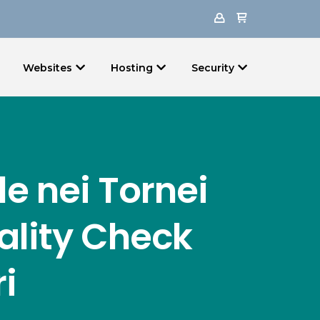
Websites
Hosting
Security
e nei Tornei
ality Check
i