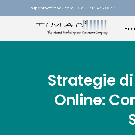
support@timac2.com
Call – 313-435-0633
Hom
Strategie d
Online: Co