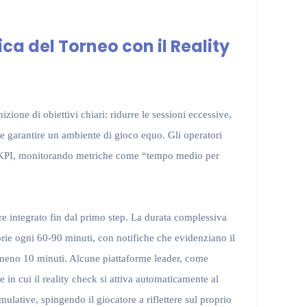
ica del Torneo con il Reality
zione di obiettivi chiari: ridurre le sessioni eccessive,
e garantire un ambiente di gioco equo. Gli operatori
ro KPI, monitorando metriche come “tempo medio per
re integrato fin dal primo step. La durata complessiva
ie ogni 60‑90 minuti, con notifiche che evidenziano il
meno 10 minuti. Alcune piattaforme leader, come
 in cui il reality check si attiva automaticamente al
ulative, spingendo il giocatore a riflettere sul proprio