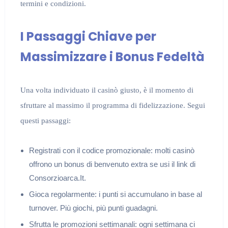
termini e condizioni.
I Passaggi Chiave per
Massimizzare i Bonus Fedeltà
Una volta individuato il casinò giusto, è il momento di
sfruttare al massimo il programma di fidelizzazione. Segui
questi passaggi:
Registrati con il codice promozionale: molti casinò
offrono un bonus di benvenuto extra se usi il link di
Consorzioarca.It.
Gioca regolarmente: i punti si accumulano in base al
turnover. Più giochi, più punti guadagni.
Sfrutta le promozioni settimanali: ogni settimana ci