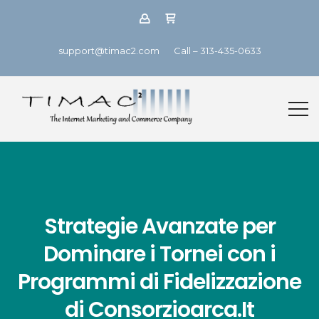
support@timac2.com
Call – 313-435-0633
Strategie Avanzate per
Dominare i Tornei con i
Programmi di Fidelizzazione
di Consorzioarca.It