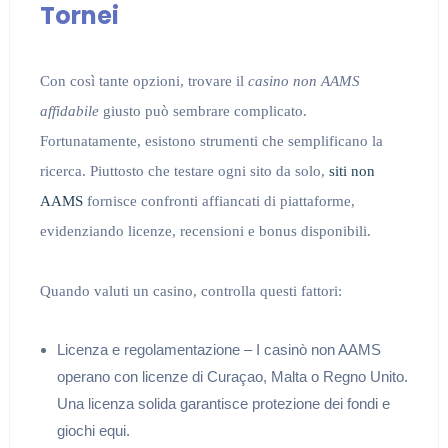
Tornei
Con così tante opzioni, trovare il
casino non AAMS
affidabile
giusto può sembrare complicato.
Fortunatamente, esistono strumenti che semplificano la
ricerca. Piuttosto che testare ogni sito da solo,
siti non
AAMS
fornisce confronti affiancati di piattaforme,
evidenziando licenze, recensioni e bonus disponibili.
Quando valuti un casino, controlla questi fattori:
Licenza e regolamentazione – I casinò non AAMS
operano con licenze di Curaçao, Malta o Regno Unito.
Una licenza solida garantisce protezione dei fondi e
giochi equi.