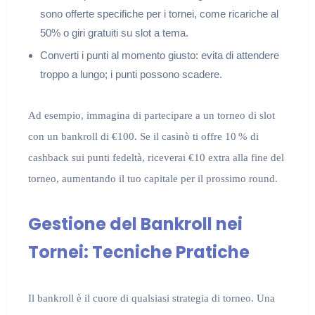
sono offerte specifiche per i tornei, come ricariche al
50% o giri gratuiti su slot a tema.
Converti i punti al momento giusto: evita di attendere
troppo a lungo; i punti possono scadere.
Ad esempio, immagina di partecipare a un torneo di slot
con un bankroll di €100. Se il casinò ti offre 10 % di
cashback sui punti fedeltà, riceverai €10 extra alla fine del
torneo, aumentando il tuo capitale per il prossimo round.
Gestione del Bankroll nei
Tornei: Tecniche Pratiche
Il bankroll è il cuore di qualsiasi strategia di torneo. Una