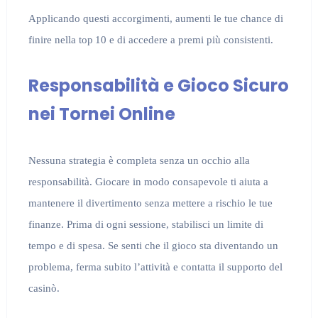
Applicando questi accorgimenti, aumenti le tue chance di
finire nella top 10 e di accedere a premi più consistenti.
Responsabilità e Gioco Sicuro
nei Tornei Online
Nessuna strategia è completa senza un occhio alla
responsabilità. Giocare in modo consapevole ti aiuta a
mantenere il divertimento senza mettere a rischio le tue
finanze. Prima di ogni sessione, stabilisci un limite di
tempo e di spesa. Se senti che il gioco sta diventando un
problema, ferma subito l’attività e contatta il supporto del
casinò.