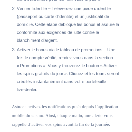
Vérifier l’identité – Téléversez une pièce d’identité
(passeport ou carte d’identité) et un justificatif de
domicile. Cette étape débloque les bonus et assure la
conformité aux exigences de lutte contre le
blanchiment d’argent.
Activer le bonus via le tableau de promotions – Une
fois le compte vérifié, rendez‑vous dans la section
« Promotions ». Vous y trouverez le bouton « Activer
les spins gratuits du jour ». Cliquez et les tours seront
crédités instantanément dans votre portefeuille
live‑dealer.
Astuce : activez les notifications push depuis l’application
mobile du casino. Ainsi, chaque matin, une alerte vous
rappelle d’activer vos spins avant la fin de la journée.