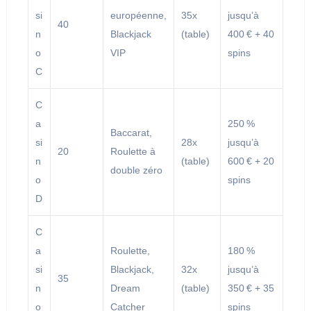
si
européenne,
35x
jusqu’à
40
n
Blackjack
(table)
400 € + 40
o
VIP
spins
C
C
a
250 %
Baccarat,
si
28x
jusqu’à
20
Roulette à
n
(table)
600 € + 20
double zéro
o
spins
D
C
a
Roulette,
180 %
si
Blackjack,
32x
jusqu’à
35
n
Dream
(table)
350 € + 35
o
Catcher
spins