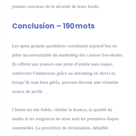
joueurs soucieux de la sécurité de leurs fonds.
Conclusion – 190 mots
Les spins gratuits quotidiens constituent aujourd’hui un
pilier incontournable du marketing des casinos live‑dealer.
Ils offrent aux joueurs une porte d’entrée sans risque,
renforcent l’immersion grâce au streaming en direct et,
lorsqu’ils sont bien gérés, peuvent devenir une véritable
source de profit.
Choisir un site fiable, vérifier la licence, la qualité du
studio et les exigences de mise sont les premières étapes
essentielles. La procédure de réclamation, détaillée