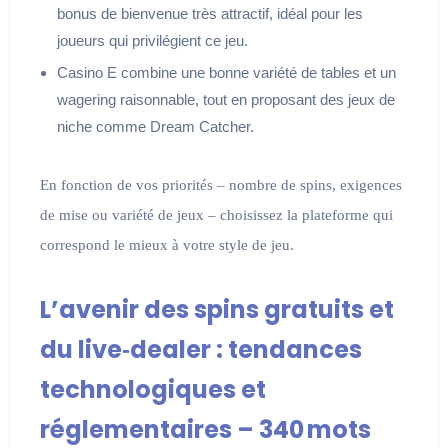
bonus de bienvenue très attractif, idéal pour les
joueurs qui privilégient ce jeu.
Casino E combine une bonne variété de tables et un
wagering raisonnable, tout en proposant des jeux de
niche comme Dream Catcher.
En fonction de vos priorités – nombre de spins, exigences
de mise ou variété de jeux – choisissez la plateforme qui
correspond le mieux à votre style de jeu.
L’avenir des spins gratuits et
du live‑dealer : tendances
technologiques et
réglementaires – 340 mots