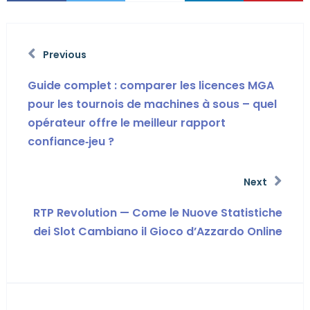
Previous
Guide complet : comparer les licences MGA
pour les tournois de machines à sous – quel
opérateur offre le meilleur rapport
confiance‑jeu ?
Next
RTP Revolution — Come le Nuove Statistiche
dei Slot Cambiano il Gioco d’Azzardo Online