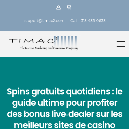
support@timac2.com
Call – 313-435-0633
Spins gratuits quotidiens : le
guide ultime pour profiter
des bonus live‑dealer sur les
meilleurs sites de casino