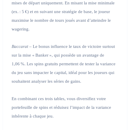
mises de départ uniquement. En misant la mise minimale
(ex. : 5 €) et en suivant une stratégie de base, le joueur
maximise le nombre de tours joués avant d’atteindre le
wagering.
Baccarat
– Le bonus influence le taux de victoire surtout
sur la mise « Banker », qui possède un avantage de
1,06 %. Les spins gratuits permettent de tester la variance
du jeu sans impacter le capital, idéal pour les joueurs qui
souhaitent analyser les séries de gains.
En combinant ces trois tables, vous diversifiez votre
portefeuille de spins et réduisez l’impact de la variance
inhérente à chaque jeu.