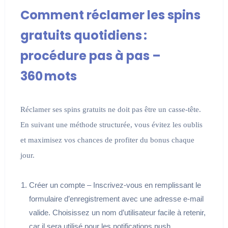
Comment réclamer les spins
gratuits quotidiens :
procédure pas à pas –
360 mots
Réclamer ses spins gratuits ne doit pas être un casse‑tête.
En suivant une méthode structurée, vous évitez les oublis
et maximisez vos chances de profiter du bonus chaque
jour.
Créer un compte – Inscrivez‑vous en remplissant le
formulaire d’enregistrement avec une adresse e‑mail
valide. Choisissez un nom d’utilisateur facile à retenir,
car il sera utilisé pour les notifications push.