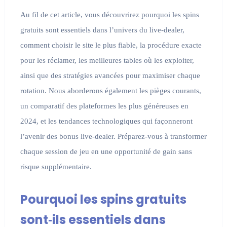
Au fil de cet article, vous découvrirez pourquoi les spins
gratuits sont essentiels dans l’univers du live‑dealer,
comment choisir le site le plus fiable, la procédure exacte
pour les réclamer, les meilleures tables où les exploiter,
ainsi que des stratégies avancées pour maximiser chaque
rotation. Nous aborderons également les pièges courants,
un comparatif des plateformes les plus généreuses en
2024, et les tendances technologiques qui façonneront
l’avenir des bonus live‑dealer. Préparez‑vous à transformer
chaque session de jeu en une opportunité de gain sans
risque supplémentaire.
Pourquoi les spins gratuits
sont‑ils essentiels dans