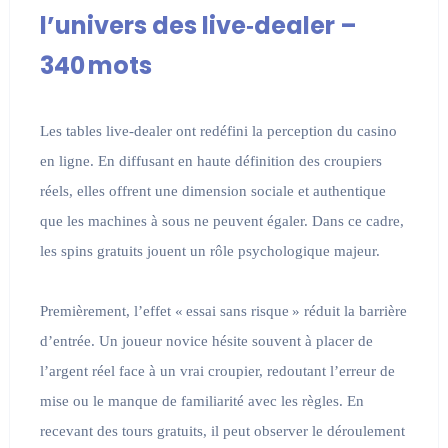
l’univers des live‑dealer –
340 mots
Les tables live‑dealer ont redéfini la perception du casino
en ligne. En diffusant en haute définition des croupiers
réels, elles offrent une dimension sociale et authentique
que les machines à sous ne peuvent égaler. Dans ce cadre,
les spins gratuits jouent un rôle psychologique majeur.
Premièrement, l’effet « essai sans risque » réduit la barrière
d’entrée. Un joueur novice hésite souvent à placer de
l’argent réel face à un vrai croupier, redoutant l’erreur de
mise ou le manque de familiarité avec les règles. En
recevant des tours gratuits, il peut observer le déroulement