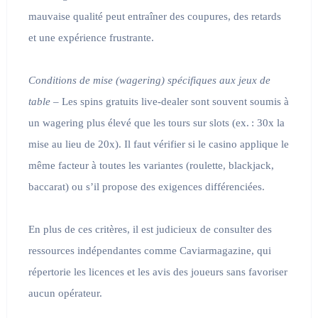
mauvaise qualité peut entraîner des coupures, des retards
et une expérience frustrante.
Conditions de mise (wagering) spécifiques aux jeux de
table
– Les spins gratuits live‑dealer sont souvent soumis à
un wagering plus élevé que les tours sur slots (ex. : 30x la
mise au lieu de 20x). Il faut vérifier si le casino applique le
même facteur à toutes les variantes (roulette, blackjack,
baccarat) ou s’il propose des exigences différenciées.
En plus de ces critères, il est judicieux de consulter des
ressources indépendantes comme Caviarmagazine, qui
répertorie les licences et les avis des joueurs sans favoriser
aucun opérateur.