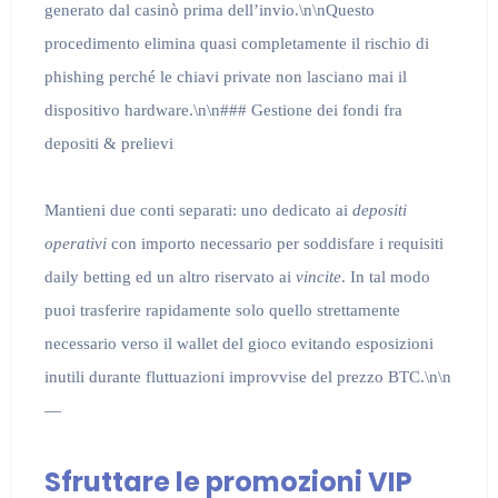
generato dal casinò prima dell’invio.\n\nQuesto
procedimento elimina quasi completamente il rischio di
phishing perché le chiavi private non lasciano mai il
dispositivo hardware.\n\n### Gestione dei fondi fra
depositi & prelievi
Mantieni due conti separati: uno dedicato ai
depositi
operativi
con importo necessario per soddisfare i requisiti
daily betting ed un altro riservato ai
vincite
. In tal modo
puoi trasferire rapidamente solo quello strettamente
necessario verso il wallet del gioco evitando esposizioni
inutili durante fluttuazioni improvvise del prezzo BTC.\n\n
—
Sfruttare le promozioni VIP