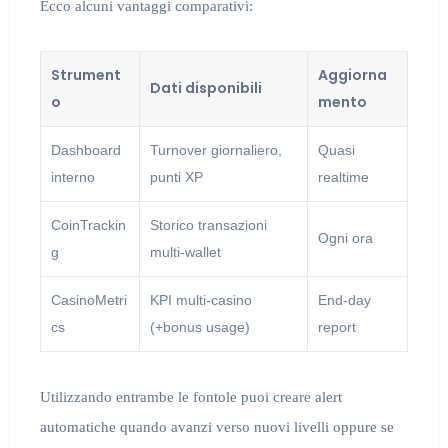
Ecco alcuni vantaggi comparativi:
Strument
Aggiorna
Dati disponibili
o
mento
Dashboard
Turnover giornaliero,
Quasi
interno
punti XP
realtime
CoinTrackin
Storico transazioni
Ogni ora
g
multi-wallet
CasinoMetri
KPI multi-casino
End‑day
cs
(+bonus usage)
report
Utilizzando entrambe le fontole puoi creare alert
automatiche quando avanzi verso nuovi livelli oppure se