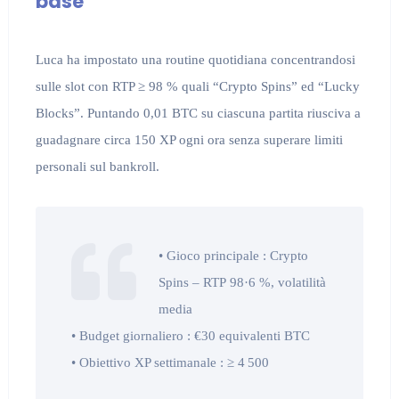
base
Luca ha impostato una routine quotidiana concentrandosi
sulle slot con RTP ≥ 98 % quali “Crypto Spins” ed “Lucky
Blocks”. Puntando 0,01 BTC su ciascuna partita riusciva a
guadagnare circa 150 XP ogni ora senza superare limiti
personali sul bankroll.
• Gioco principale : Crypto
Spins – RTP 98·6 %, volatilità
media
• Budget giornaliero : €30 equivalenti BTC
• Obiettivo XP settimanale : ≥ 4 500