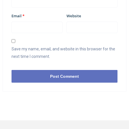
Email
*
Website
Save my name, email, and website in this browser for the
next time I comment.