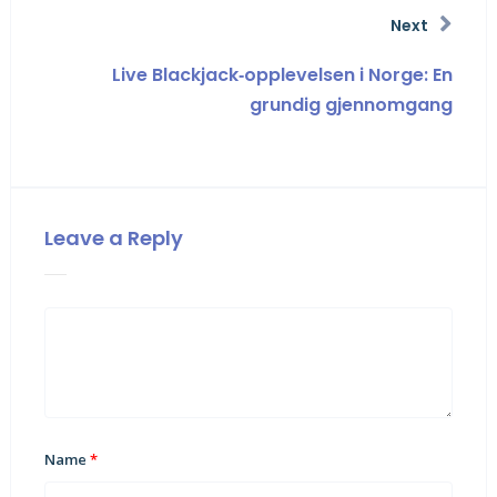
Next
Live Blackjack‑opplevelsen i Norge: En
grundig gjennomgang
Leave a Reply
Name
*