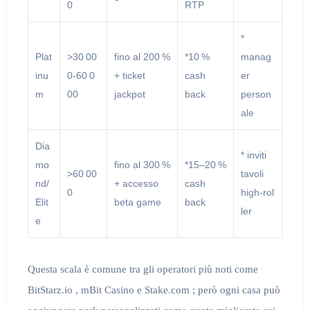
0
RTP
*
Plat
>30 00
fino al 200 %
*10 %
manag
inu
0‑60 0
+ ticket
cash
er
m
00
jackpot
back
person
ale
Dia
* inviti
mo
fino al 300 %
*15–20 %
>60 00
tavoli
nd/
+ accesso
cash
0
high‑rol
Elit
beta game
back
ler
e
Questa scala è comune tra gli operatori più noti come
BitStarz.io , mBit Casino e Stake.com ; però ogni casa può