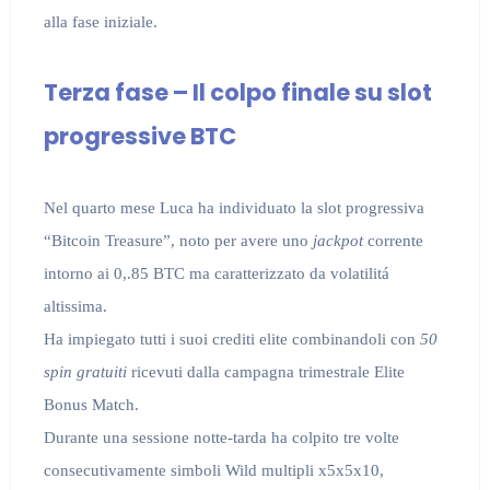
alla fase iniziale.
Terza fase – Il colpo finale su slot
progressive BTC
Nel quarto mese Luca ha individuato la slot progressiva
“Bitcoin Treasure”, noto per avere uno
jackpot
corrente
intorno ai 0,.85 BTC ma caratterizzato da volatilitá
altissima.
Ha impiegato tutti i suoi crediti elite combinandoli con
50
spin gratuiti
ricevuti dalla campagna trimestrale Elite
Bonus Match.
Durante una sessione notte‑tarda ha colpito tre volte
consecutivamente simboli Wild multipli ​x5​x5​x10​,