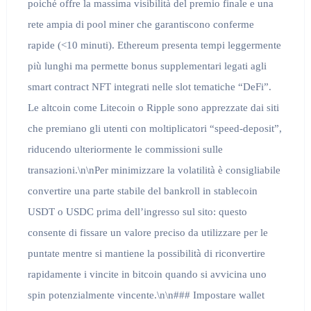
poiché offre la massima visibilità del premio finale e una
rete ampia di pool miner che garantiscono conferme
rapide (<10 minuti). Ethereum presenta tempi leggermente
più lunghi ma permette bonus supplementari legati agli
smart contract NFT integrati nelle slot tematiche “DeFi”.
Le altcoin come Litecoin o Ripple sono apprezzate dai siti
che premiano gli utenti con moltiplicatori “speed‑deposit”,
riducendo ulteriormente le commissioni sulle
transazioni.\n\nPer minimizzare la volatilità è consigliabile
convertire una parte stabile del bankroll in stablecoin
USDT o USDC prima dell’ingresso sul sito: questo
consente di fissare un valore preciso da utilizzare per le
puntate mentre si mantiene la possibilità di riconvertire
rapidamente i vincite in bitcoin quando si avvicina uno
spin potenzialmente vincente.\n\n### Impostare wallet