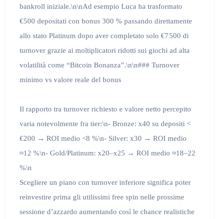
bankroll iniziale.\n\nAd esempio Luca ha trasformato
€500 depositati con bonus 300 % passando direttamente
allo stato Platinum dopo aver completato solo €7 500 di
turnover grazie ai moltiplicatori ridotti sui giochi ad alta
volatilità come “Bitcoin Bonanza”.\n\n### Turnover
minimo vs valore reale del bonus
Il rapporto tra turnover richiesto e valore netto percepito
varia notevolmente fra tier:\n- Bronze: x40 su depositi <
€200 → ROI medio <8 %\n- Silver: x30 → ROI medio
≈12 %\n- Gold/Platinum: x20–x25 → ROI medio ≈18–22
%\n
Scegliere un piano con turnover inferiore significa poter
reinvestire prima gli utilissimi free spin nelle prossime
sessione d’azzardo aumentando così le chance realistiche