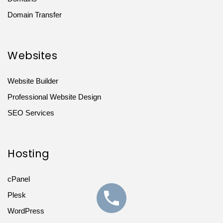
Domain Transfer
Websites
Website Builder
Professional Website Design
SEO Services
Hosting
cPanel
Plesk
WordPress