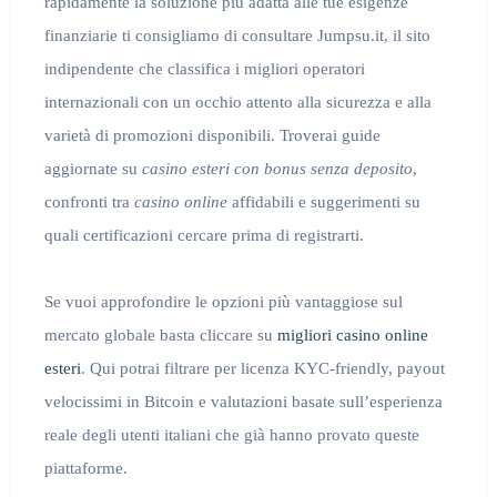
rapidamente la soluzione più adatta alle tue esigenze
finanziarie ti consigliamo di consultare Jumpsu.it, il sito
indipendente che classifica i migliori operatori
internazionali con un occhio attento alla sicurezza e alla
varietà di promozioni disponibili. Troverai guide
aggiornate su
casino esteri con bonus senza deposito
,
confronti tra
casino online
affidabili e suggerimenti su
quali certificazioni cercare prima di registrarti.
Se vuoi approfondire le opzioni più vantaggiose sul
mercato globale basta cliccare su
migliori casino online
esteri
. Qui potrai filtrare per licenza KYC‑friendly, payout
velocissimi in Bitcoin e valutazioni basate sull’esperienza
reale degli utenti italiani che già hanno provato queste
piattaforme.