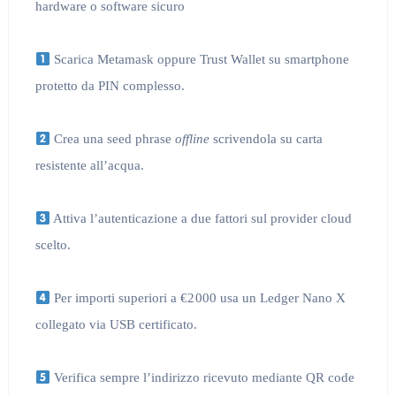
hardware o software sicuro
Scarica Metamask oppure Trust Wallet su smartphone
protetto da PIN complesso.
Crea una seed phrase
offline
scrivendola su carta
resistente all’acqua.
Attiva l’autenticazione a due fattori sul provider cloud
scelto.
Per importi superiori a €2 000 usa un Ledger Nano X
collegato via USB certificato.
Verifica sempre l’indirizzo ricevuto mediante QR code