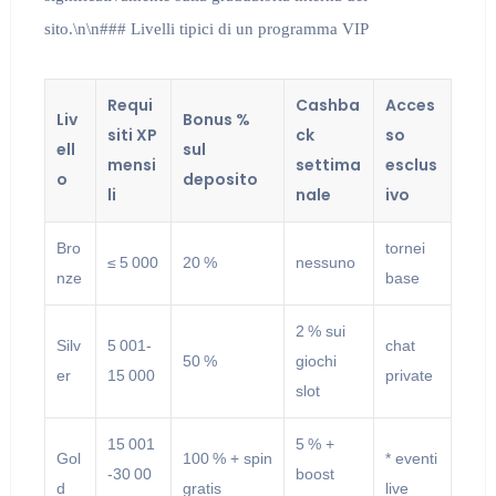
sito.\n\n### Livelli tipici di un programma VIP
Requi
Cashba
Acces
Liv
Bonus %
siti XP
ck
so
ell
sul
mensi
settima
esclus
o
deposito
li
nale
ivo
Bro
tornei
≤ 5 000
20 %
nessuno
nze
base
2 % sui
Silv
5 001‑
chat
50 %
giochi
er
15 000
private
slot
15 001
5 % +
Gol
100 % + spin
* eventi
‑30 00
boost
d
gratis
live