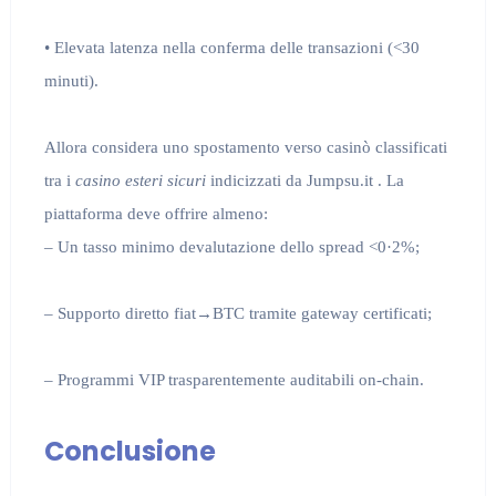
• Elevata latenza nella conferma delle transazioni (<30
minuti).
Allora considera uno spostamento verso casinò classificati
tra i
casino esteri sicuri
indicizzati da Jumpsu.it . La
piattaforma deve offrire almeno:
– Un tasso minimo devalutazione dello spread <0·2%;
– Supporto diretto fiat→BTC tramite gateway certificati;
– Programmi VIP trasparentemente auditabili on‑chain.
Conclusione