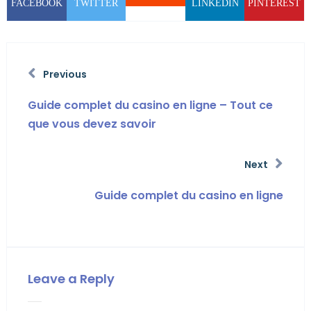
FACEBOOK
TWITTER
LINKEDIN
PINTEREST
Previous
Guide complet du casino en ligne – Tout ce
que vous devez savoir
Next
Guide complet du casino en ligne
Leave a Reply