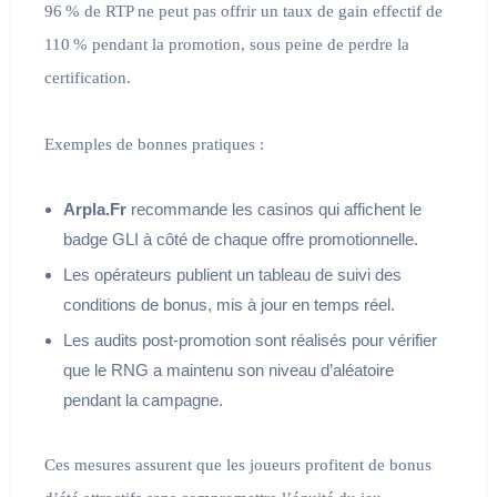
96 % de RTP ne peut pas offrir un taux de gain effectif de
110 % pendant la promotion, sous peine de perdre la
certification.
Exemples de bonnes pratiques :
Arpla.Fr
recommande les casinos qui affichent le
badge GLI à côté de chaque offre promotionnelle.
Les opérateurs publient un tableau de suivi des
conditions de bonus, mis à jour en temps réel.
Les audits post‑promotion sont réalisés pour vérifier
que le RNG a maintenu son niveau d’aléatoire
pendant la campagne.
Ces mesures assurent que les joueurs profitent de bonus