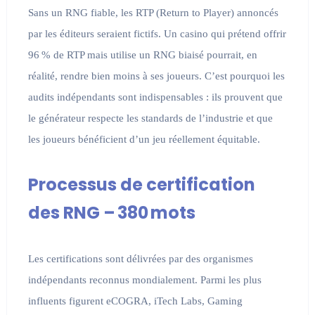
Sans un RNG fiable, les RTP (Return to Player) annoncés
par les éditeurs seraient fictifs. Un casino qui prétend offrir
96 % de RTP mais utilise un RNG biaisé pourrait, en
réalité, rendre bien moins à ses joueurs. C’est pourquoi les
audits indépendants sont indispensables : ils prouvent que
le générateur respecte les standards de l’industrie et que
les joueurs bénéficient d’un jeu réellement équitable.
Processus de certification
des RNG – 380 mots
Les certifications sont délivrées par des organismes
indépendants reconnus mondialement. Parmi les plus
influents figurent eCOGRA, iTech Labs, Gaming