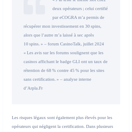
deux opérateurs ; celui certifié
par eCOGRA m’a permis de
récupérer mon investissement en 30 spins,
alors que l’autre m’a laissé à sec après
10 spins. » – forum CasinoTalk, juillet 2024
« Les avis sur les forums soulignent que les
casinos affichant le badge GLI ont un taux de
rétention de 68 % contre 45 % pour les sites
sans certification. » – analyse interne
d’Arpla.Fr
Les risques légaux sont également plus élevés pour les
opérateurs qui négligent la certification. Dans plusieurs