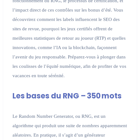
fonctionnement du RNG, le processus de certification, et
l’impact direct de ces contrôles sur les bonus d’été. Vous
découvrirez comment les labels influencent le SEO des
sites de revue, pourquoi les jeux certifiés offrent de
meilleures statistiques de retour au joueur (RTP) et quelles
innovations, comme l’IA ou la blockchain, façonnent
l’avenir du jeu responsable. Préparez‑vous à plonger dans
les coulisses de l’équité numérique, afin de profiter de vos
vacances en toute sérénité.
Les bases du RNG – 350 mots
Le Random Number Generator, ou RNG, est un
algorithme qui produit une suite de nombres apparemment
aléatoires. En pratique, il s’agit d’un générateur