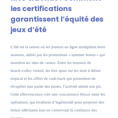
les certifications
garantissent l’équité des
jeux d’été
L’été est la saison où les joueurs en ligne multiplient leurs
sessions, attirés par les promotions « summer bonus » qui
inondent les sites de casino. Entre les tournois de
beach‑volley virtuel, les free spins sur les slots à thème
tropical et les offres de cash‑back qui promettent de
récupérer une partie des pertes, l’activité atteint son pic.
Cette effervescence crée une concurrence féroce entre les
opérateurs, qui rivalisent d’ingéniosité pour proposer des
bonus alléchants tout en conservant la confiance des