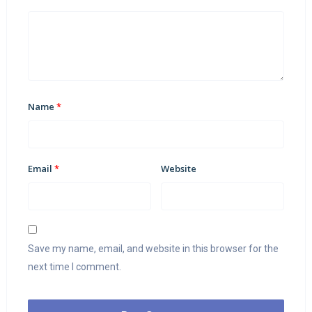
Name
*
Email
*
Website
Save my name, email, and website in this browser for the
next time I comment.