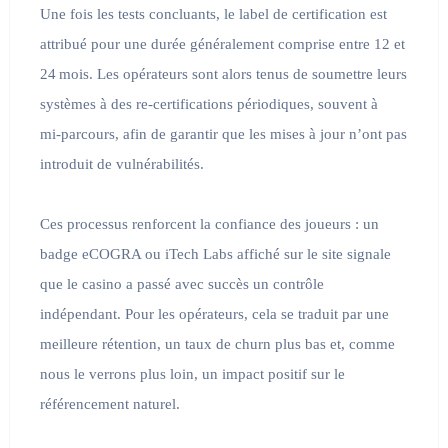
Une fois les tests concluants, le label de certification est
attribué pour une durée généralement comprise entre 12 et
24 mois. Les opérateurs sont alors tenus de soumettre leurs
systèmes à des re‑certifications périodiques, souvent à
mi‑parcours, afin de garantir que les mises à jour n’ont pas
introduit de vulnérabilités.
Ces processus renforcent la confiance des joueurs : un
badge eCOGRA ou iTech Labs affiché sur le site signale
que le casino a passé avec succès un contrôle
indépendant. Pour les opérateurs, cela se traduit par une
meilleure rétention, un taux de churn plus bas et, comme
nous le verrons plus loin, un impact positif sur le
référencement naturel.