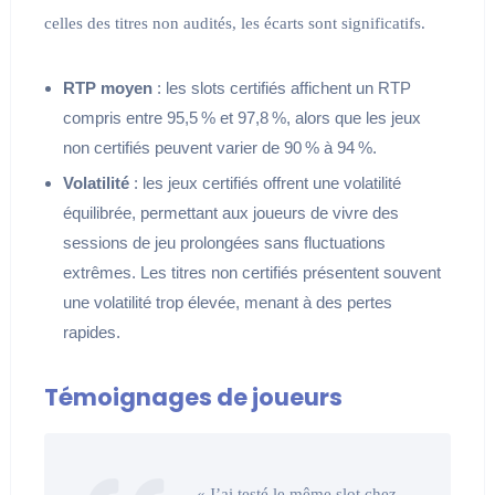
celles des titres non audités, les écarts sont significatifs.
RTP moyen
: les slots certifiés affichent un RTP
compris entre 95,5 % et 97,8 %, alors que les jeux
non certifiés peuvent varier de 90 % à 94 %.
Volatilité
: les jeux certifiés offrent une volatilité
équilibrée, permettant aux joueurs de vivre des
sessions de jeu prolongées sans fluctuations
extrêmes. Les titres non certifiés présentent souvent
une volatilité trop élevée, menant à des pertes
rapides.
Témoignages de joueurs
« J’ai testé le même slot chez