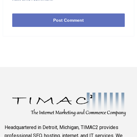
Headquartered in Detroit, Michigan, TIMAC2 provides
professional SEO, hosting, internet, and IT services. We