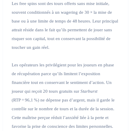
Les free spins sont des tours offerts sans mise initiale,
souvent conditionnés à un wagering de 30 × la mise de
base ou à une limite de temps de 48 heures. Leur principal
attrait réside dans le fait qu’ils permettent de jouer sans
risquer son capital, tout en conservant la possibilité de
toucher un gain réel.
Les opérateurs les privilégient pour les joueurs en phase
de récupération parce qu’ils limitent l’exposition
financière tout en conservant le sentiment d’action. Un
joueur qui reçoit 20 tours gratuits sur
Starburst
(RTP = 96,1 %) ne dépense pas d’argent, mais il garde le
contrôle sur le nombre de tours et la durée de la session.
Cette maîtrise perçue réduit l’anxiété liée à la perte et
favorise la prise de conscience des limites personnelles.