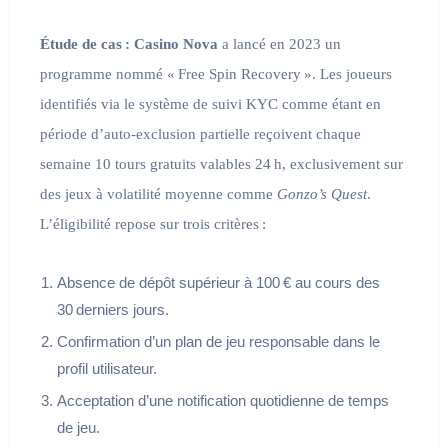
Étude de cas : Casino Nova
a lancé en 2023 un
programme nommé « Free Spin Recovery ». Les joueurs
identifiés via le système de suivi KYC comme étant en
période d’auto‑exclusion partielle reçoivent chaque
semaine 10 tours gratuits valables 24 h, exclusivement sur
des jeux à volatilité moyenne comme
Gonzo’s Quest
.
L’éligibilité repose sur trois critères :
Absence de dépôt supérieur à 100 € au cours des
30 derniers jours.
Confirmation d’un plan de jeu responsable dans le
profil utilisateur.
Acceptation d’une notification quotidienne de temps
de jeu.