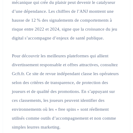
mécanique qui crée du plaisir peut devenir le catalyseur
d’une dépendance. Les chiffres de l’ANJ montrent une
hausse de 12 % des signalements de comportements à
risque entre 2022 et 2024, signe que la croissance du jeu
digital s’accompagne d’enjeux de santé publique.
Pour découvrir les meilleures plateformes qui allient
divertissement responsable et offres attractives, consultez
Gcft.fr. Ce site de revue indépendant classe les opérateurs
selon des critères de transparence, de protection des
joueurs et de qualité des promotions. En s’appuyant sur
ces classements, les joueurs peuvent identifier des
environnements où les « free spins » sont réellement
utilisés comme outils d’accompagnement et non comme
simples leurres marketing.