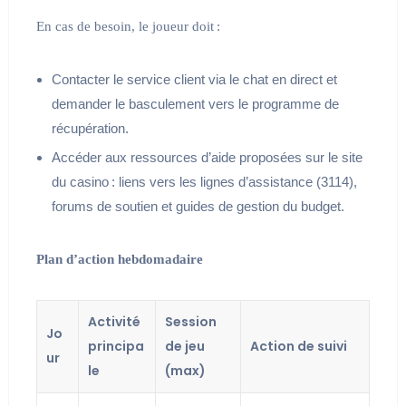
En cas de besoin, le joueur doit :
Contacter le service client via le chat en direct et
demander le basculement vers le programme de
récupération.
Accéder aux ressources d’aide proposées sur le site
du casino : liens vers les lignes d’assistance (3114),
forums de soutien et guides de gestion du budget.
Plan d’action hebdomadaire
Activité
Session
Jo
principa
de jeu
Action de suivi
ur
le
(max)