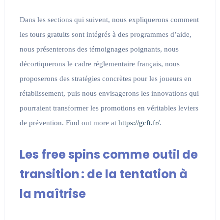
Dans les sections qui suivent, nous expliquerons comment
les tours gratuits sont intégrés à des programmes d’aide,
nous présenterons des témoignages poignants, nous
décortiquerons le cadre réglementaire français, nous
proposerons des stratégies concrètes pour les joueurs en
rétablissement, puis nous envisagerons les innovations qui
pourraient transformer les promotions en véritables leviers
de prévention. Find out more at
https://gcft.fr/
.
Les free spins comme outil de
transition : de la tentation à
la maîtrise