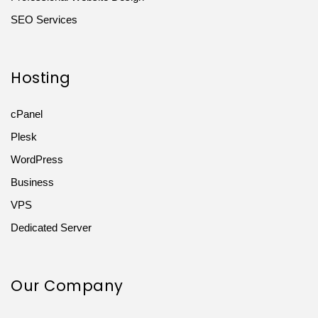
SEO Services
Hosting
cPanel
Plesk
WordPress
Business
VPS
Dedicated Server
Our Company