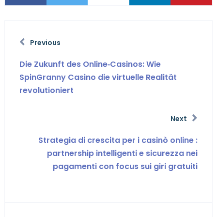
Previous
Die Zukunft des Online‑Casinos: Wie
SpinGranny Casino die virtuelle Realität
revolutioniert
Next
Strategia di crescita per i casinò online :
partnership intelligenti e sicurezza nei
pagamenti con focus sui giri gratuiti