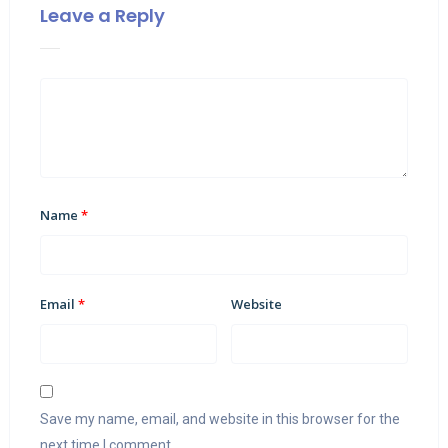
Leave a Reply
Name
*
Email
*
Website
Save my name, email, and website in this browser for the
next time I comment.