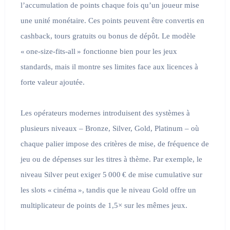
l’accumulation de points chaque fois qu’un joueur mise
une unité monétaire. Ces points peuvent être convertis en
cashback, tours gratuits ou bonus de dépôt. Le modèle
« one‑size‑fits‑all » fonctionne bien pour les jeux
standards, mais il montre ses limites face aux licences à
forte valeur ajoutée.
Les opérateurs modernes introduisent des systèmes à
plusieurs niveaux – Bronze, Silver, Gold, Platinum – où
chaque palier impose des critères de mise, de fréquence de
jeu ou de dépenses sur les titres à thème. Par exemple, le
niveau Silver peut exiger 5 000 € de mise cumulative sur
les slots « cinéma », tandis que le niveau Gold offre un
multiplicateur de points de 1,5× sur les mêmes jeux.