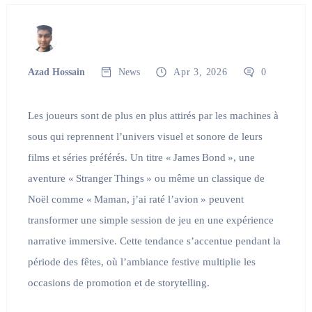
Azad Hossain
News
Apr 3, 2026
0
Les joueurs sont de plus en plus attirés par les machines à
sous qui reprennent l’univers visuel et sonore de leurs
films et séries préférés. Un titre « James Bond », une
aventure « Stranger Things » ou même un classique de
Noël comme « Maman, j’ai raté l’avion » peuvent
transformer une simple session de jeu en une expérience
narrative immersive. Cette tendance s’accentue pendant la
période des fêtes, où l’ambiance festive multiplie les
occasions de promotion et de storytelling.