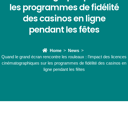
les programmes de fidélité
des casinos en ligne
pendant les fêtes
Home
News
Quand le grand écran rencontre les rouleaux : l’impact des licences
cinématographiques sur les programmes de fidélité des casinos en
ligne pendant les fêtes