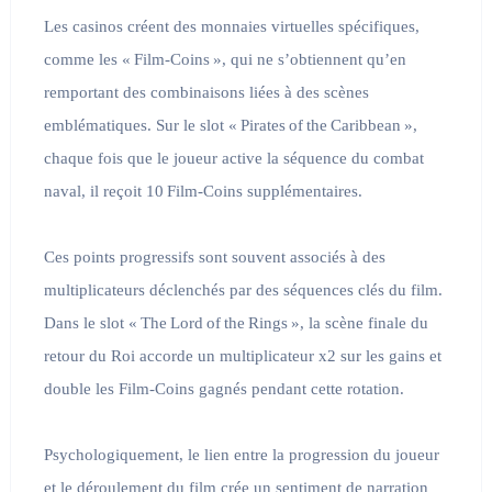
Les casinos créent des monnaies virtuelles spécifiques,
comme les « Film‑Coins », qui ne s’obtiennent qu’en
remportant des combinaisons liées à des scènes
emblématiques. Sur le slot « Pirates of the Caribbean »,
chaque fois que le joueur active la séquence du combat
naval, il reçoit 10 Film‑Coins supplémentaires.
Ces points progressifs sont souvent associés à des
multiplicateurs déclenchés par des séquences clés du film.
Dans le slot « The Lord of the Rings », la scène finale du
retour du Roi accorde un multiplicateur x2 sur les gains et
double les Film‑Coins gagnés pendant cette rotation.
Psychologiquement, le lien entre la progression du joueur
et le déroulement du film crée un sentiment de narration