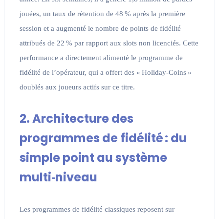
jouées, un taux de rétention de 48 % après la première
session et a augmenté le nombre de points de fidélité
attribués de 22 % par rapport aux slots non licenciés. Cette
performance a directement alimenté le programme de
fidélité de l’opérateur, qui a offert des « Holiday‑Coins »
doublés aux joueurs actifs sur ce titre.
2. Architecture des
programmes de fidélité : du
simple point au système
multi‑niveau
Les programmes de fidélité classiques reposent sur