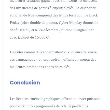
meilleures créations gagnent des Film‑Coins, et diffusent
des livestreams de parties à enjeux élevés. Le calendrier
éditorial de Noël comprend des temps forts comme Black
Friday (offre double de points), Cyber Monday (bonus de
dépôt 100 %) et le 24 décembre (tournoi “Sleigh‑Ride”
avec jackpot de 10 000 €).
Des sites comme 4Ever permettent aux joueurs de suivre
ces campagnes en un seul endroit, offrant un aperçu des
meilleures promotions et des dates clés.
Conclusion
Les licences cinématographiques offrent un levier puissant
pour enrichir les programmes de fidélité pendant la