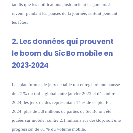
tandis que les notifications push incitent les joueurs à
revenir pendant les pauses de la journée, surtout pendant
les fêtes.
2. Les données qui prouvent
le boom du Sic Bo mobile en
2023‑2024
Les plateformes de jeux de table ont enregistré une hausse
de 27 % du trafic global entre janvier 2023 et décembre
2024, les jeux de dés représentant 14 % de ce pic. En
2024, plus de 3,8 millions de parties de Sic Bo ont été
jouées sur mobile, contre 2,1 millions sur desktop, soit une
progression de 81 % du volume mobile.