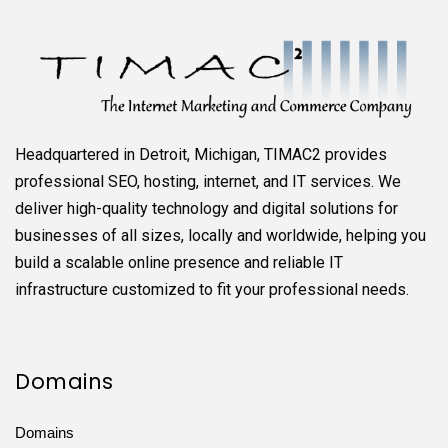
Headquartered in Detroit, Michigan, TIMAC2 provides
professional SEO, hosting, internet, and IT services. We
deliver high-quality technology and digital solutions for
businesses of all sizes, locally and worldwide, helping you
build a scalable online presence and reliable IT
infrastructure customized to fit your professional needs.
Domains
Domains