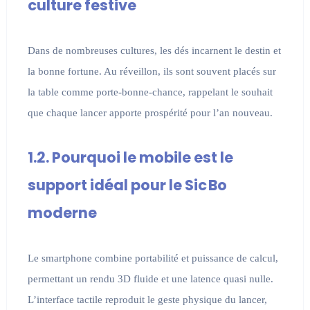
culture festive
Dans de nombreuses cultures, les dés incarnent le destin et
la bonne fortune. Au réveillon, ils sont souvent placés sur
la table comme porte‑bonne‑chance, rappelant le souhait
que chaque lancer apporte prospérité pour l’an nouveau.
1.2. Pourquoi le mobile est le
support idéal pour le Sic Bo
moderne
Le smartphone combine portabilité et puissance de calcul,
permettant un rendu 3D fluide et une latence quasi nulle.
L’interface tactile reproduit le geste physique du lancer,