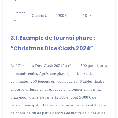
Casino
Classic UI
7 200 €
10 %
C
3.1. Exemple de tournoi phare :
“Christmas Dice Clash 2024”
Le “Christmas Dice Clash 2024” a réuni 4 500 participants
du monde entier. Après une phase qualificative de
20 minutes, 256 joueurs ont combattu sur 8 tables finales,
chacune diffusée en direct avec un croupier chinois. Le
prize‑pool total s’élevait à 12 300 €, dont 5 000 € de
jackpot principal, 3 000 € de prix intermédiaires et 4 300 €
de bonus de fin de partie décorés de motifs de lutins et de