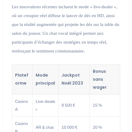
Les innovations récentes incluent le mode « live‑dealer »,
où un croupier réel diffuse le lancer de dés en HD, ainsi
que la réalité augmentée qui projette les dés sur la table du
salon du joueur. Un chat vocal intégré permet aux
participants d’échanger des stratégies en temps réel,
renforçant le sentiment communautaire.
Bonus
Platef
Mode
Jackpot
sans
orme
principal
Noël 2023
wager
Casino
Live‑deale
8 500 €
15 %
A
r
Casino
AR & chat
10 000 €
20 %
B