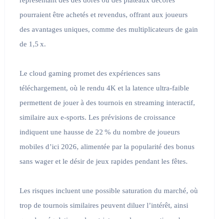
représentant des dés dorés ou des plateaux décorés
pourraient être achetés et revendus, offrant aux joueurs
des avantages uniques, comme des multiplicateurs de gain
de 1,5 x.
Le cloud gaming promet des expériences sans
téléchargement, où le rendu 4K et la latence ultra‑faible
permettent de jouer à des tournois en streaming interactif,
similaire aux e‑sports. Les prévisions de croissance
indiquent une hausse de 22 % du nombre de joueurs
mobiles d’ici 2026, alimentée par la popularité des bonus
sans wager et le désir de jeux rapides pendant les fêtes.
Les risques incluent une possible saturation du marché, où
trop de tournois similaires peuvent diluer l’intérêt, ainsi