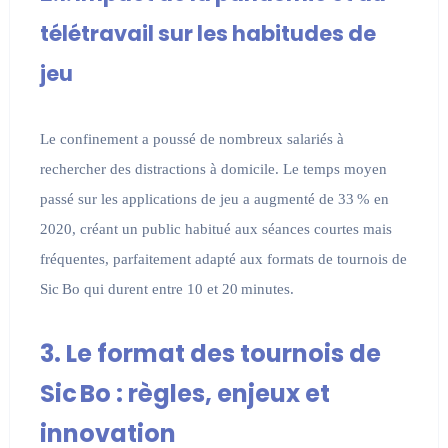
télétravail sur les habitudes de
jeu
Le confinement a poussé de nombreux salariés à
rechercher des distractions à domicile. Le temps moyen
passé sur les applications de jeu a augmenté de 33 % en
2020, créant un public habitué aux séances courtes mais
fréquentes, parfaitement adapté aux formats de tournois de
Sic Bo qui durent entre 10 et 20 minutes.
3. Le format des tournois de
Sic Bo : règles, enjeux et
innovation