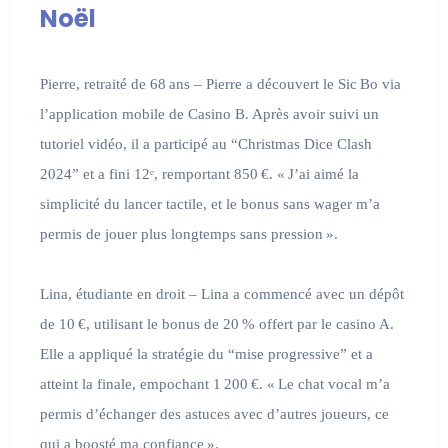
Noël
Pierre, retraité de 68 ans – Pierre a découvert le Sic Bo via
l’application mobile de Casino B. Après avoir suivi un
tutoriel vidéo, il a participé au “Christmas Dice Clash
2024” et a fini 12ᵉ, remportant 850 €. « J’ai aimé la
simplicité du lancer tactile, et le bonus sans wager m’a
permis de jouer plus longtemps sans pression ».
Lina, étudiante en droit – Lina a commencé avec un dépôt
de 10 €, utilisant le bonus de 20 % offert par le casino A.
Elle a appliqué la stratégie du “mise progressive” et a
atteint la finale, empochant 1 200 €. « Le chat vocal m’a
permis d’échanger des astuces avec d’autres joueurs, ce
qui a boosté ma confiance ».