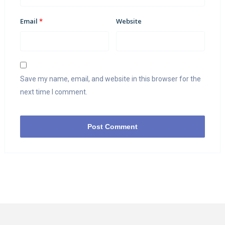
Email
*
Website
Save my name, email, and website in this browser for the
next time I comment.