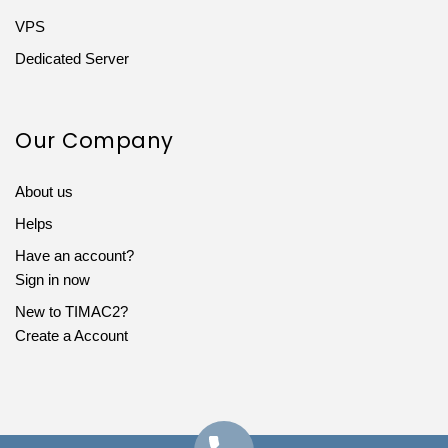
VPS
Dedicated Server
Our Company
About us
Helps
Have an account?
Sign in now
New to TIMAC2?
Create a Account