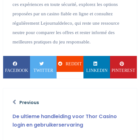
ces expériences en toute sécurité, explorez les options
proposées par un casino fiable en ligne et consultez
régulièrement Lejournaldeleco, qui reste une ressource
neutre pour comparer les offres et rester informé des
meilleures pratiques du jeu responsable.
REDDIT
FACEBOOK
TWITTER
LINKEDIN
PINTEREST
Previous
De ultieme handleiding voor Thor Casino
login en gebruikerservaring