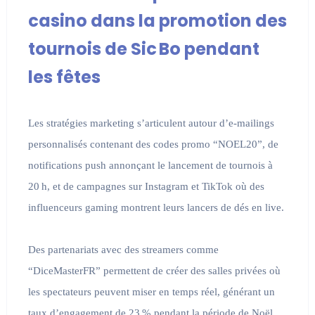
casino dans la promotion des
tournois de Sic Bo pendant
les fêtes
Les stratégies marketing s’articulent autour d’e‑mailings
personnalisés contenant des codes promo “NOEL20”, de
notifications push annonçant le lancement de tournois à
20 h, et de campagnes sur Instagram et TikTok où des
influenceurs gaming montrent leurs lancers de dés en live.
Des partenariats avec des streamers comme
“DiceMasterFR” permettent de créer des salles privées où
les spectateurs peuvent miser en temps réel, générant un
taux d’engagement de 23 % pendant la période de Noël.