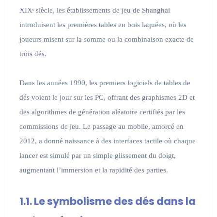
XIXᵉ siècle, les établissements de jeu de Shanghai
introduisent les premières tables en bois laquées, où les
joueurs misent sur la somme ou la combinaison exacte de
trois dés.
Dans les années 1990, les premiers logiciels de tables de
dés voient le jour sur les PC, offrant des graphismes 2D et
des algorithmes de génération aléatoire certifiés par les
commissions de jeu. Le passage au mobile, amorcé en
2012, a donné naissance à des interfaces tactile où chaque
lancer est simulé par un simple glissement du doigt,
augmentant l’immersion et la rapidité des parties.
1.1. Le symbolisme des dés dans la