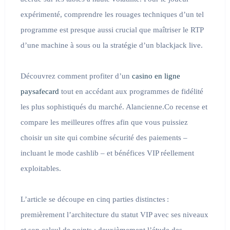
expérimenté, comprendre les rouages techniques d’un tel
programme est presque aussi crucial que maîtriser le RTP
d’une machine à sous ou la stratégie d’un blackjack live.
Découvrez comment profiter d’un
casino en ligne
paysafecard
tout en accédant aux programmes de fidélité
les plus sophistiqués du marché. Alancienne.Co recense et
compare les meilleures offres afin que vous puissiez
choisir un site qui combine sécurité des paiements –
incluant le mode cashlib – et bénéfices VIP réellement
exploitables.
L’article se découpe en cinq parties distinctes :
premièrement l’architecture du statut VIP avec ses niveaux