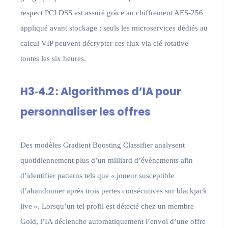
respect PCI DSS est assuré grâce au chiffrement AES‑256
appliqué avant stockage ; seuls les microservices dédiés au
calcul VIP peuvent décrypter ces flux via clé rotative
toutes les six heures.
H3‑4.2 : Algorithmes d’IA pour
personnaliser les offres
Des modèles Gradient Boosting Classifier analysent
quotidiennement plus d’un milliard d’évènements afin
d’identifier patterns tels que « joueur susceptible
d’abandonner après trois pertes consécutives sur blackjack
live ». Lorsqu’un tel profil est détecté chez un membre
Gold, l’IA déclenche automatiquement l’envoi d’une offre