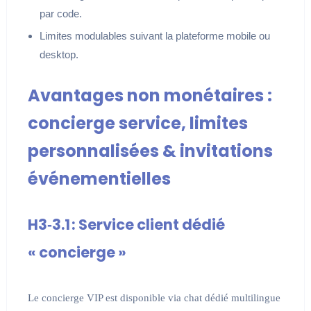
par code.
Limites modulables suivant la plateforme mobile ou
desktop.
Avantages non monétaires :
concierge service, limites
personnalisées & invitations
événementielles
H3‑3.1 : Service client dédié
« concierge »
Le concierge VIP est disponible via chat dédié multilingue