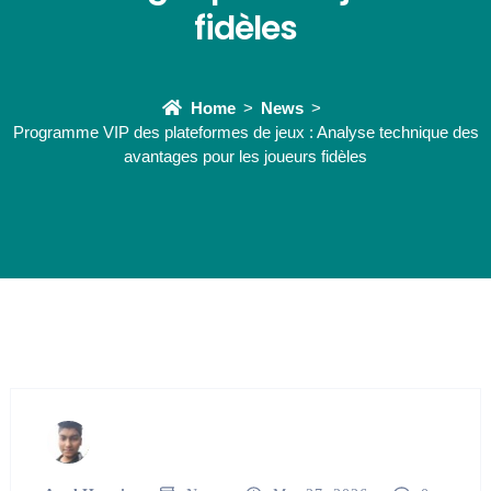
fidèles
Home
News
Programme VIP des plateformes de jeux : Analyse technique des
avantages pour les joueurs fidèles