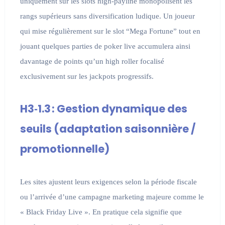
uniquement sur les slots high‑payline monopolisent les
rangs supérieurs sans diversification ludique. Un joueur
qui mise régulièrement sur le slot “Mega Fortune” tout en
jouant quelques parties de poker live accumulera ainsi
davantage de points qu’un high roller focalisé
exclusivement sur les jackpots progressifs.
H3‑1.3 : Gestion dynamique des
seuils (adaptation saisonnière /
promotionnelle)
Les sites ajustent leurs exigences selon la période fiscale
ou l’arrivée d’une campagne marketing majeure comme le
« Black Friday Live ». En pratique cela signifie que