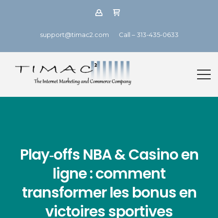
support@timac2.com
Call – 313-435-0633
Play‑offs NBA & Casino en
ligne : comment
transformer les bonus en
victoires sportives