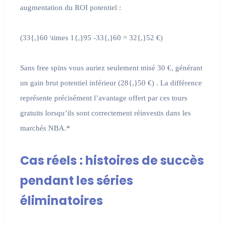
augmentation du ROI potentiel :
(33{,}60 \times 1{,}95 -33{,}60 = 32{,}52 €)
Sans free spins vous auriez seulement misé 30 €, générant
un gain brut potentiel inférieur (28{,}50 €) . La différence
représente précisément l’avantage offert par ces tours
gratuits lorsqu’ils sont correctement réinvestis dans les
marchés NBA.*
Cas réels : histoires de succès
pendant les séries
éliminatoires