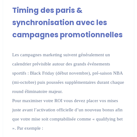
Timing des paris &
synchronisation avec les
campagnes promotionnelles
Les campagnes marketing suivent généralement un
calendrier prévisible autour des grands événements
sportifs : Black Friday (début novembre), pré-saison NBA
(mi-octobre) puis poussées supplémentaires durant chaque
round éliminatoire majeur.
Pour maximiser votre ROI vous devez placer vos mises
juste avant l’activation officielle d’un nouveau bonus afin
que votre mise soit comptabilisée comme « qualifying bet
». Par exemple :