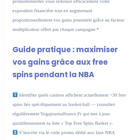
promotionnelles vous réduisez efficacement votre
exposition financière tout en augmentant
proportionnellement vos gains potentiels grâce au facteur
multiplicateur offert par chaque campagne.*
Guide pratique : maximiser
vos gains grâce aux free
spins pendant la NBA
Identifier quels casinos affichent actuellement >30 free
spins liés spécifiquement au basket-ball — consultez
régulièrement Yogajournalfrance.Fr qui met à jour
quotidiennement sa liste « Top Free Spins Basket ».
S’inscrire via le code promo dédié aux fans NBA