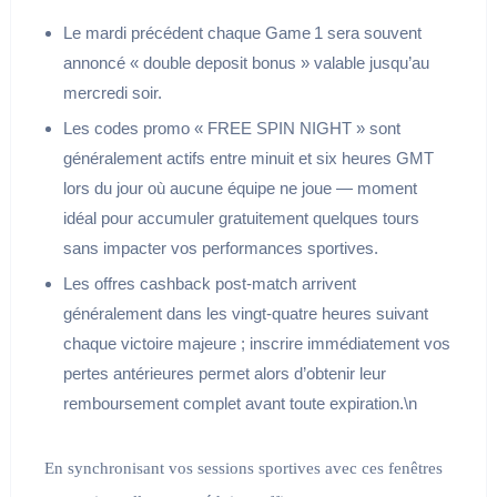
Le mardi précédent chaque Game 1 sera souvent
annoncé « double deposit bonus » valable jusqu’au
mercredi soir.
Les codes promo « FREE SPIN NIGHT » sont
généralement actifs entre minuit et six heures GMT
lors du jour où aucune équipe ne joue — moment
idéal pour accumuler gratuitement quelques tours
sans impacter vos performances sportives.
Les offres cashback post-match arrivent
généralement dans les vingt-quatre heures suivant
chaque victoire majeure ; inscrire immédiatement vos
pertes antérieures permet alors d’obtenir leur
remboursement complet avant toute expiration.\n
En synchronisant vos sessions sportives avec ces fenêtres