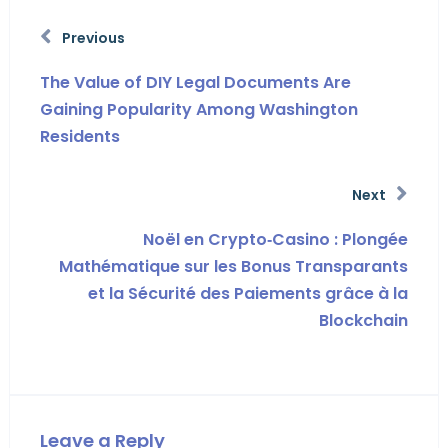
Previous
The Value of DIY Legal Documents Are
Gaining Popularity Among Washington
Residents
Next
Noël en Crypto‑Casino : Plongée
Mathématique sur les Bonus Transparants
et la Sécurité des Paiements grâce à la
Blockchain
Leave a Reply