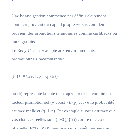
Une bonne gestion commence par définir clairement
combien provient du capital propre versus combien
provient des promotions temporaires comme cashbacks ou
tours gratuits.
Le
Kelly Criterion
adapté aux environnements
promotionnels recommande :
(f^{*}= \frac{bp – q}{b})
où (b) représente la cote nette après prise en compte du
facteur promotionnel (« boost »), (p) est votre probabilité
estimée réelle et (q=1-p). Par exemple si vous estimez que
vos chances réelles sont (p=0{,.}55) contre une cote
officielle (b=1{,.}90) mais que vous bénéficiez encore