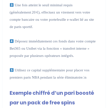
Une fois atteint le seuil minimal requis
(généralement 20 €), effectuez un virement vers votre
compte bancaire ou votre portefeuille e‑wallet lié au site
de paris sportif.
Déposez immédiatement ces fonds dans votre compte
Bet365 ou Unibet via la fonction « transfert interne »
proposée par plusieurs opérateurs intégrés.
Utilisez ce capital supplémentaire pour placer vos
premiers paris NBA pendant la série éliminatoire.\n
Exemple chiffré d’un pari boosté
par un pack de free spins