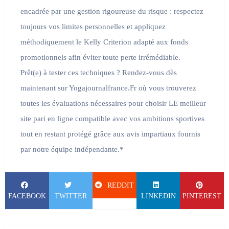
encadrée par une gestion rigoureuse du risque : respectez
toujours vos limites personnelles et appliquez
méthodiquement le Kelly Criterion adapté aux fonds
promotionnels afin éviter toute perte irrémédiable.
Prêt(e) à tester ces techniques ? Rendez-vous dès
maintenant sur Yogajournalfrance.Fr où vous trouverez
toutes les évaluations nécessaires pour choisir LE meilleur
site pari en ligne compatible avec vos ambitions sportives
tout en restant protégé grâce aux avis impartiaux fournis
par notre équipe indépendante.*
REDDIT
FACEBOOK
TWITTER
LINKEDIN
PINTEREST