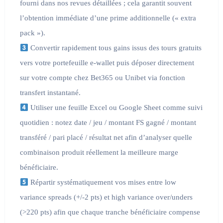
fourni dans nos revues détaillées ; cela garantit souvent
l’obtention immédiate d’une prime additionnelle (« extra
pack »).
Convertir rapidement tous gains issus des tours gratuits
vers votre portefeuille e‑wallet puis déposer directement
sur votre compte chez Bet365 ou Unibet via fonction
transfert instantané.
Utiliser une feuille Excel ou Google Sheet comme suivi
quotidien : notez date / jeu / montant FS gagné / montant
transféré / pari placé / résultat net afin d’analyser quelle
combinaison produit réellement la meilleure marge
bénéficiaire.
Répartir systématiquement vos mises entre low
variance spreads (+/-2 pts) et high variance over/unders
(>220 pts) afin que chaque tranche bénéficiaire compense