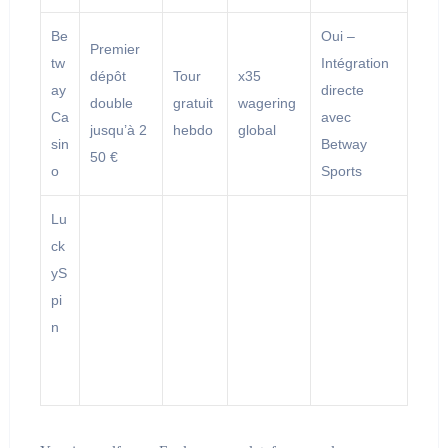
Be
Oui –
Premier
tw
Intégration
dépôt
Tour
x35
ay
directe
double
gratuit
wagering
Ca
avec
jusqu’à 2
hebdo
global
sin
Betway
50 €
o
Sports
Lu
ck
yS
pi
n