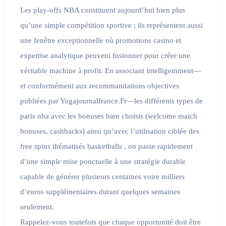
Les play‑offs NBA constituent aujourd’hui bien plus
qu’une simple compétition sportive ; ils représentent aussi
une fenêtre exceptionnelle où promotions casino et
expertise analytique peuvent fusionner pour créer une
véritable machine à profit. En associant intelligemment—
et conformément aux recommandations objectives
publiées par Yogajournalfrance.Fr—les différents types de
paris nba avec les bonuses bien choisis (welcome match
bonuses, cashbacks) ainsi qu’avec l’utilisation ciblée des
free spins thématisés basketballs , on passe rapidement
d’une simple mise ponctuelle à une stratégie durable
capable de générer plusieurs centaines voire milliers
d’euros supplémentaires durant quelques semaines
seulement.
Rappelez-vous toutefois que chaque opportunité doit être