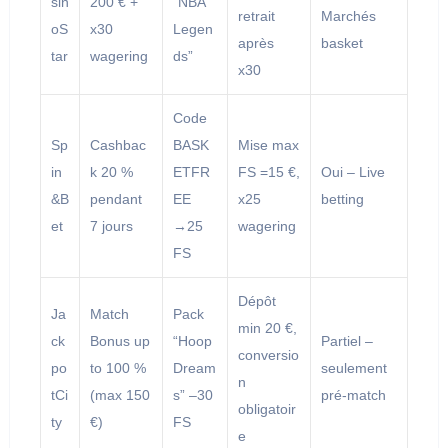
sin
200 € +
“NBA
retrait
Marchés
oS
x30
Legen
après
basket
tar
wagering
ds”
x30
Code
Sp
Cashbac
BASK
Mise max
in
k 20 %
ETFR
FS =15 €,
Oui – Live
&B
pendant
EE
x25
betting
et
7 jours
→25
wagering
FS
Dépôt
Ja
Match
Pack
min 20 €,
ck
Bonus up
“Hoop
Partiel –
conversio
po
to 100 %
Dream
seulement
n
tCi
(max 150
s” –30
pré-match
obligatoir
ty
€)
FS
e