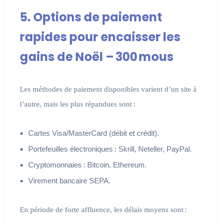
5. Options de paiement
rapides pour encaisser les
gains de Noël – 300 mous
Les méthodes de paiement disponibles varient d’un site à
l’autre, mais les plus répandues sont :
Cartes Visa/MasterCard (débit et crédit).
Portefeuilles électroniques : Skrill, Neteller, PayPal.
Cryptomonnaies : Bitcoin, Ethereum.
Virement bancaire SEPA.
En période de forte affluence, les délais moyens sont :