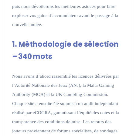
puis nous dévoilerons les meilleures astuces pour faire
exploser vos gains d’accumulateur avant le passage à la
nouvelle année.
1. Méthodologie de sélection
– 340 mots
Nous avons d’abord rassemblé les licences délivrées par
l’Autorité Nationale des Jeux (ANJ), la Malta Gaming
Authority (MGA) et la UK Gambling Commission.
Chaque site a ensuite été soumis à un audit indépendant
réalisé par eCOGRA, garantissant l’équité des cotes et la
transparence des conditions de mise. Les retours des
joueurs proviennent de forums spécialisés, de sondages