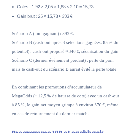
Cotes : 1,92 × 2,05 × 1,88 × 2,10 = 15,73.
Gain brut : 25 × 15,73 ≈ 393 €.
Scénario A (tout gagnant) : 393 €.
Scénario B (cash‑out après 3 sélections gagnées, 85 % du
potentiel) : cash‑out proposé ≈ 340 €, sécurisation du gain.
Scénario C (dernier événement perdant) : perte du pari,
mais le cash‑out du scénario B aurait évité la perte totale.
En combinant les promotions d’accumulateur de
MegaOdds (+ 12,5 % de hausse de cote) avec un cash‑out
à 85 %, le gain net moyen grimpe à environ 370 €, même
en cas de retournement du dernier match.
Programme VIP et cashback