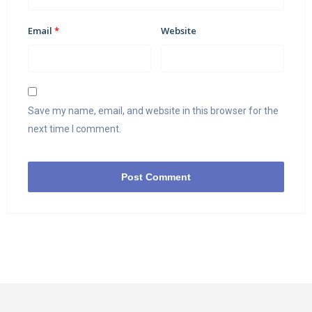
Email
*
Website
Save my name, email, and website in this browser for the
next time I comment.