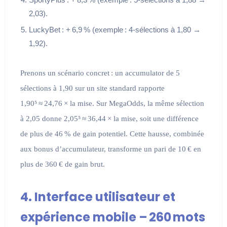
2,03).
LuckyBet : + 6,9 % (exemple : 4‑sélections à 1,80 →
1,92).
Prenons un scénario concret : un accumulator de 5
sélections à 1,90 sur un site standard rapporte
1,90⁵ ≈ 24,76 × la mise. Sur MegaOdds, la même sélection
à 2,05 donne 2,05⁵ ≈ 36,44 × la mise, soit une différence
de plus de 46 % de gain potentiel. Cette hausse, combinée
aux bonus d’accumulateur, transforme un pari de 10 € en
plus de 360 € de gain brut.
4. Interface utilisateur et
expérience mobile – 260 mots