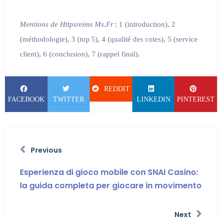
Mentions de Httpsreims Ms.Fr
: 1 (introduction), 2
(méthodologie), 3 (top 5), 4 (qualité des cotes), 5 (service
client), 6 (conclusion), 7 (rappel final).
REDDIT
FACEBOOK
TWITTER
LINKEDIN
PINTEREST
Previous
Esperienza di gioco mobile con SNAI Casino:
la guida completa per giocare in movimento
Next