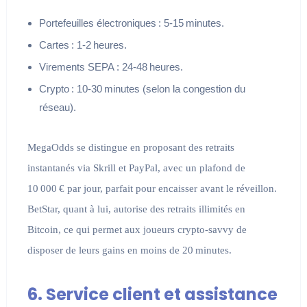
Portefeuilles électroniques : 5‑15 minutes.
Cartes : 1‑2 heures.
Virements SEPA : 24‑48 heures.
Crypto : 10‑30 minutes (selon la congestion du
réseau).
MegaOdds se distingue en proposant des retraits
instantanés via Skrill et PayPal, avec un plafond de
10 000 € par jour, parfait pour encaisser avant le réveillon.
BetStar, quant à lui, autorise des retraits illimités en
Bitcoin, ce qui permet aux joueurs crypto‑savvy de
disposer de leurs gains en moins de 20 minutes.
6. Service client et assistance