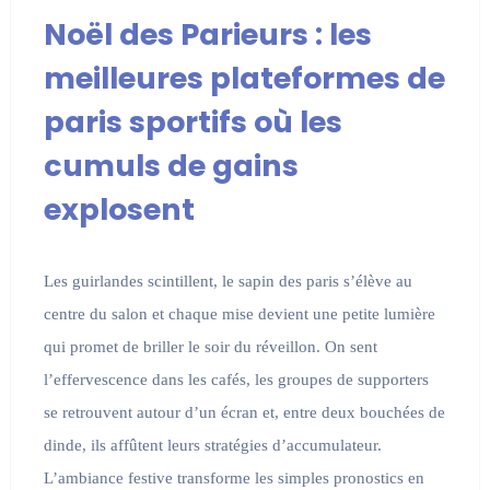
Noël des Parieurs : les
meilleures plateformes de
paris sportifs où les
cumuls de gains
explosent
Les guirlandes scintillent, le sapin des paris s’élève au
centre du salon et chaque mise devient une petite lumière
qui promet de briller le soir du réveillon. On sent
l’effervescence dans les cafés, les groupes de supporters
se retrouvent autour d’un écran et, entre deux bouchées de
dinde, ils affûtent leurs stratégies d’accumulateur.
L’ambiance festive transforme les simples pronostics en