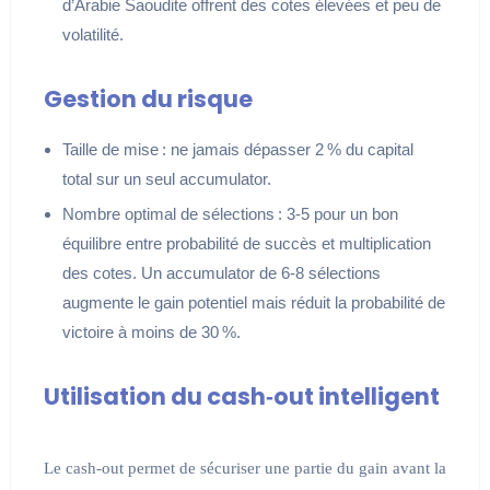
d’Arabie Saoudite offrent des cotes élevées et peu de
volatilité.
Gestion du risque
Taille de mise : ne jamais dépasser 2 % du capital
total sur un seul accumulator.
Nombre optimal de sélections : 3‑5 pour un bon
équilibre entre probabilité de succès et multiplication
des cotes. Un accumulator de 6‑8 sélections
augmente le gain potentiel mais réduit la probabilité de
victoire à moins de 30 %.
Utilisation du cash‑out intelligent
Le cash‑out permet de sécuriser une partie du gain avant la