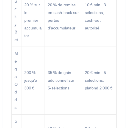
u
20 % sur
20 % de remise
10 € min., 3
c
le
en cash‑back sur
sélections,
k
premier
pertes
cash‑out
y
accumula
d’accumulateur
autorisé
B
tor
et
M
e
g
200 %
35 % de gain
20 € min., 5
a
jusqu’à
additionnel sur
sélections,
O
300 €
5‑sélections
plafond 2 000 €
d
d
s
S