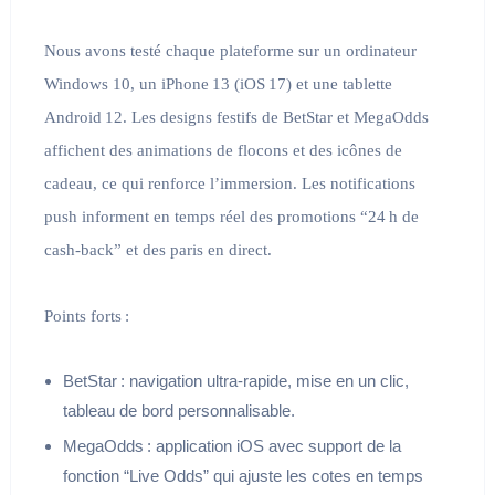
Nous avons testé chaque plateforme sur un ordinateur
Windows 10, un iPhone 13 (iOS 17) et une tablette
Android 12. Les designs festifs de BetStar et MegaOdds
affichent des animations de flocons et des icônes de
cadeau, ce qui renforce l’immersion. Les notifications
push informent en temps réel des promotions “24 h de
cash‑back” et des paris en direct.
Points forts :
BetStar : navigation ultra‑rapide, mise en un clic,
tableau de bord personnalisable.
MegaOdds : application iOS avec support de la
fonction “Live Odds” qui ajuste les cotes en temps