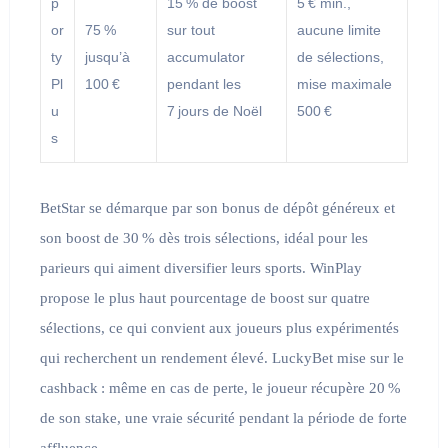
p
15 % de boost
5 € min.,
or
75 %
sur tout
aucune limite
ty
jusqu’à
accumulator
de sélections,
Pl
100 €
pendant les
mise maximale
u
7 jours de Noël
500 €
s
BetStar se démarque par son bonus de dépôt généreux et
son boost de 30 % dès trois sélections, idéal pour les
parieurs qui aiment diversifier leurs sports. WinPlay
propose le plus haut pourcentage de boost sur quatre
sélections, ce qui convient aux joueurs plus expérimentés
qui recherchent un rendement élevé. LuckyBet mise sur le
cashback : même en cas de perte, le joueur récupère 20 %
de son stake, une vraie sécurité pendant la période de forte