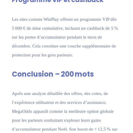
Les sites comme WinPlay offrent un programme VIP dès
5 000 € de mise cumulative, incluant un cashback de 5 %
sur les pertes d’accumulateur pendant le mois de
décembre. Cela constitue une couche supplémentaire de
protection pour les gros parieurs.
Conclusion – 200 mots
Après une analyse détaillée des offres, des cotes, de
l’expérience utilisateur et des services d’assistance,
MegaOdds apparaît comme la meilleure option globale
pour les parieurs souhaitant exploser leurs gains
d’accumulateur pendant Noël. Son boost de + 12,5 % sur