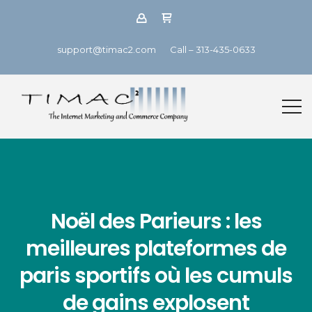
support@timac2.com
Call – 313-435-0633
Noël des Parieurs : les
meilleures plateformes de
paris sportifs où les cumuls
de gains explosent