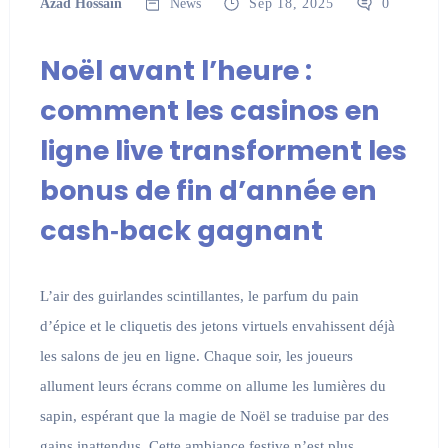
Azad Hossain
News
Sep 18, 2025
0
Noël avant l’heure :
comment les casinos en
ligne live transforment les
bonus de fin d’année en
cash‑back gagnant
L’air des guirlandes scintillantes, le parfum du pain
d’épice et le cliquetis des jetons virtuels envahissent déjà
les salons de jeu en ligne. Chaque soir, les joueurs
allument leurs écrans comme on allume les lumières du
sapin, espérant que la magie de Noël se traduise par des
gains inattendus. Cette ambiance festive n’est plus