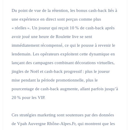
Du point de vue de la rétention, les bonus cash‑back liés à
une expérience en direct sont perçus comme plus
« réelles ». Un joueur qui reçoit 10 % de cash‑back après
avoir joué une heure de Roulette live se sent
immédiatement récompensé, ce qui le pousse à revenir le
lendemain. Les opérateurs exploitent cette dynamique en
lançant des campagnes combinant décorations virtuelles,
jingles de Noël et cash‑back progressif : plus le joueur
mise pendant la période promotionnelle, plus le
pourcentage de cash‑back augmente, allant parfois jusqu’à
20 % pour les VIP.
Ces stratégies marketing sont soutenues par des données
de Vpah Auvergne Rhône‑Alpes.Fr, qui montrent que les