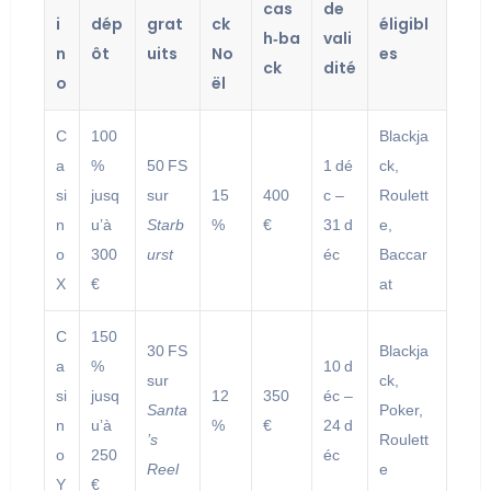
cas
de
i
dép
grat
ck
éligibl
h‑ba
vali
n
ôt
uits
No
es
ck
dité
o
ël
C
100
Blackja
a
%
50 FS
1 dé
ck,
si
jusq
sur
15
400
c –
Roulett
n
u’à
Starb
%
€
31 d
e,
o
300
urst
éc
Baccar
X
€
at
C
150
30 FS
Blackja
a
%
10 d
sur
ck,
si
jusq
12
350
éc –
Santa
Poker,
n
u’à
%
€
24 d
’s
Roulett
o
250
éc
Reel
e
Y
€