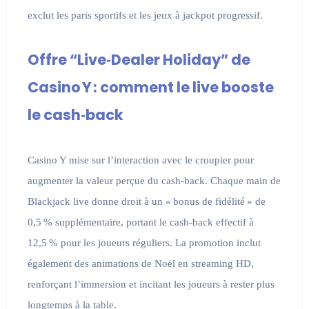
exclut les paris sportifs et les jeux à jackpot progressif.
Offre “Live‑Dealer Holiday” de
Casino Y : comment le live booste
le cash‑back
Casino Y mise sur l’interaction avec le croupier pour
augmenter la valeur perçue du cash‑back. Chaque main de
Blackjack live donne droit à un « bonus de fidélité » de
0,5 % supplémentaire, portant le cash‑back effectif à
12,5 % pour les joueurs réguliers. La promotion inclut
également des animations de Noël en streaming HD,
renforçant l’immersion et incitant les joueurs à rester plus
longtemps à la table.