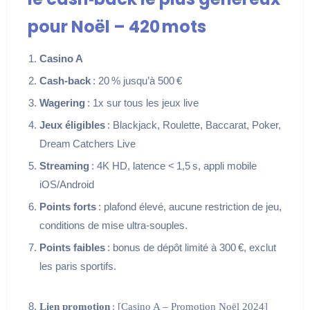
pour Noël – 420 mots
Casino A
Cash‑back
: 20 % jusqu’à 500 €
Wagering
: 1x sur tous les jeux live
Jeux éligibles
: Blackjack, Roulette, Baccarat, Poker,
Dream Catchers Live
Streaming
: 4K HD, latence < 1,5 s, appli mobile
iOS/Android
Points forts
: plafond élevé, aucune restriction de jeu,
conditions de mise ultra‑souples.
Points faibles
: bonus de dépôt limité à 300 €, exclut
les paris sportifs.
Lien promotion
: [Casino A – Promotion Noël 2024]