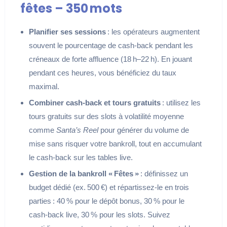
fêtes – 350 mots
Planifier ses sessions
: les opérateurs augmentent
souvent le pourcentage de cash‑back pendant les
créneaux de forte affluence (18 h–22 h). En jouant
pendant ces heures, vous bénéficiez du taux
maximal.
Combiner cash‑back et tours gratuits
: utilisez les
tours gratuits sur des slots à volatilité moyenne
comme
Santa’s Reel
pour générer du volume de
mise sans risquer votre bankroll, tout en accumulant
le cash‑back sur les tables live.
Gestion de la bankroll « Fêtes »
: définissez un
budget dédié (ex. 500 €) et répartissez‑le en trois
parties : 40 % pour le dépôt bonus, 30 % pour le
cash‑back live, 30 % pour les slots. Suivez