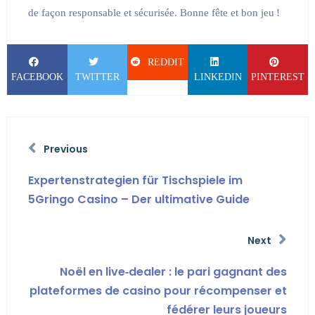
de façon responsable et sécurisée. Bonne fête et bon jeu !
REDDIT
FACEBOOK
TWITTER
LINKEDIN
PINTEREST
Previous
Expertenstrategien für Tischspiele im
5Gringo Casino – Der ultimative Guide
Next
Noël en live‑dealer : le pari gagnant des
plateformes de casino pour récompenser et
fédérer leurs joueurs