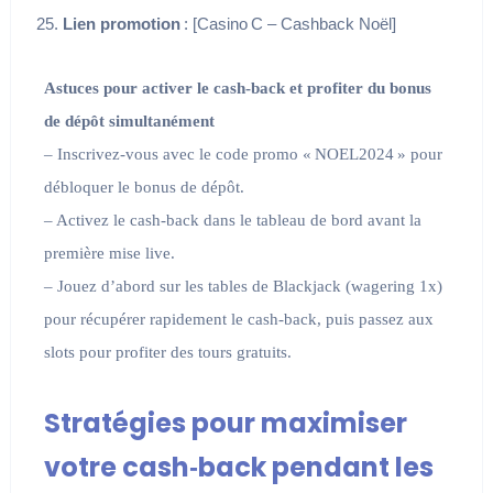
Lien promotion
: [Casino C – Cashback Noël]
Astuces pour activer le cash‑back et profiter du bonus
de dépôt simultanément
– Inscrivez‑vous avec le code promo « NOEL2024 » pour
débloquer le bonus de dépôt.
– Activez le cash‑back dans le tableau de bord avant la
première mise live.
– Jouez d’abord sur les tables de Blackjack (wagering 1x)
pour récupérer rapidement le cash‑back, puis passez aux
slots pour profiter des tours gratuits.
Stratégies pour maximiser
votre cash‑back pendant les