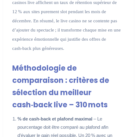
casinos live affichent un taux de rétention supérieur de
12 % aux sites purement slot pendant les mois de
décembre. En résumé, le live casino ne se contente pas
d’ajouter du spectacle ; il transforme chaque mise en une
expérience émotionnelle qui justifie des offres de
cash‑back plus généreuses.
Méthodologie de
comparaison : critères de
sélection du meilleur
cash‑back live – 310 mots
% de cash‑back et plafond maximal
– Le
pourcentage doit être comparé au plafond afin
d’évaluer le gain réel possible. Un 20 % avec un