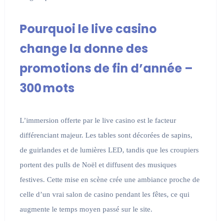
Pourquoi le live casino
change la donne des
promotions de fin d’année –
300 mots
L’immersion offerte par le live casino est le facteur
différenciant majeur. Les tables sont décorées de sapins,
de guirlandes et de lumières LED, tandis que les croupiers
portent des pulls de Noël et diffusent des musiques
festives. Cette mise en scène crée une ambiance proche de
celle d’un vrai salon de casino pendant les fêtes, ce qui
augmente le temps moyen passé sur le site.