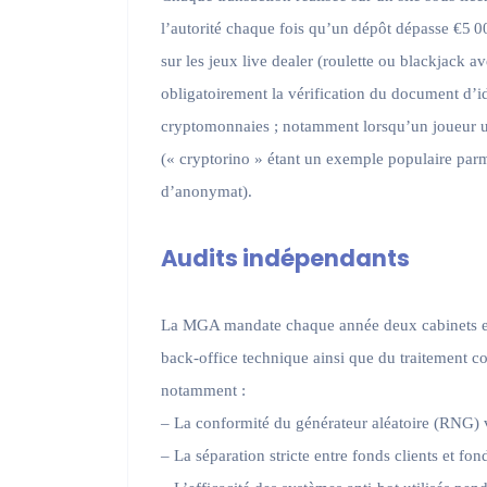
l’autorité chaque fois qu’un dépôt dépasse €5 0
sur les jeux live dealer (roulette ou blackjack 
obligatoirement la vérification du document d’id
cryptomonnaies ; notamment lorsqu’un joueur u
(« cryptorino » étant un exemple populaire parm
d’anonymat).
Audits indépendants
La MGA mandate chaque année deux cabinets ext
back‑office technique ainsi que du traitement 
notamment :
– La conformité du générateur aléatoire (RNG) 
– La séparation stricte entre fonds clients et fo