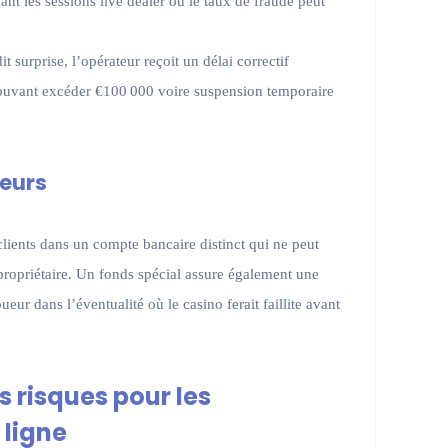
dant les sessions live dealer où le taux de fraude peut
 surprise, l’opérateur reçoit un délai correctif
ouvant excéder €100 000 voire suspension temporaire
ueurs
clients dans un compte bancaire distinct qui ne peut
propriétaire. Un fonds spécial assure également une
ur dans l’éventualité où le casino ferait faillite avant
s risques pour les
 ligne