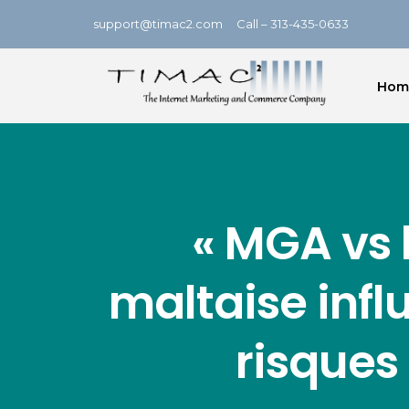
support@timac2.com
Call – 313-435-0633
Hom
« MGA vs 
maltaise infl
risques 