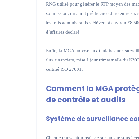
RNG utilisé pour générer le RTP moyen des mac
soumission, un audit pré‑licence dure entre six 
les frais administratifs s’élèvent à environ €8 
d’affaires déclaré.
Enfin, la MGA impose aux titulaires une surveil
flux financiers, mise à jour trimestrielle du KYC 
certifié ISO 27001.
Comment la MGA protège
de contrôle et audits
Système de surveillance co
Chaque transaction réalisée sur un site sous lice