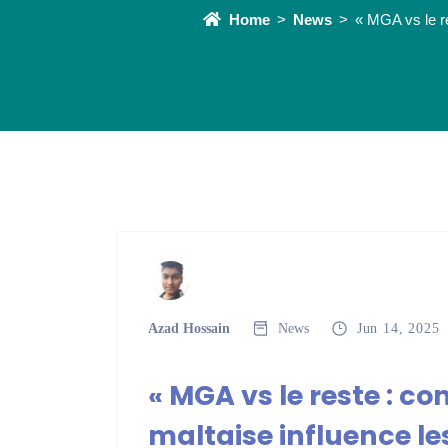
Home
News
« MGA vs le re
Azad Hossain
News
Jun 14, 2025
« MGA vs le reste : c
maltaise influence le