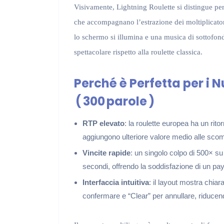
Visivamente, Lightning Roulette si distingue per l
che accompagnano l’estrazione dei moltiplicato
lo schermo si illumina e una musica di sottofon
spettacolare rispetto alla roulette classica.
Perché è Perfetta per i N
( 300 parole )
RTP elevato
: la roulette europea ha un ritor
aggiungono ulteriore valore medio alle sco
Vincite rapide
: un singolo colpo di 500× su
secondi, offrendo la soddisfazione di un pa
Interfaccia intuitiva
: il layout mostra chia
confermare e “Clear” per annullare, riducendo