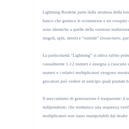
Lightning Roulette parte dalla struttura della ro
banco che gestisce le scommesse e un croupier ch
sono identiche a quelle della versione tradizio
singoli, split, street) e “outside” (rosso/nero, pa
La particolarità “Lightning” si attiva subito pr
casualmente 1‑12 numeri e assegna a ciascuno u
numeri e i relativi moltiplicatori vengono mostrat
giocatore può vedere in anticipo quali puntate h
Il meccanismo di generazione è trasparente: il s
indipendente, che restituisce una sequenza verif
moltiplicatori non siano manipolabili dal dealer 