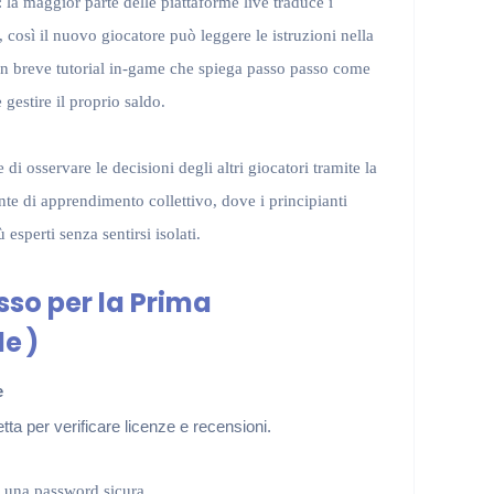
: la maggior parte delle piattaforme live traduce i
 così il nuovo giocatore può leggere le istruzioni nella
 un breve tutorial in‑game che spiega passo passo come
gestire il proprio saldo.
 di osservare le decisioni degli altri giocatori tramite la
te di apprendimento collettivo, dove i principianti
esperti senza sentirsi isolati.
sso per la Prima
e )
e
a per verificare licenze e recensioni.
 una password sicura.