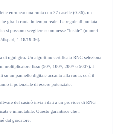
ulette europea: una ruota con 37 caselle (0‑36), un
e gira la ruota in tempo reale. Le regole di puntata
nale: si possono scegliere scommesse “inside” (numeri
ri/dispari, 1‑18/19‑36).
ima di ogni giro. Un algoritmo certificato RNG seleziona
n moltiplicatore fisso (50×, 100×, 200× o 500×). I
i su un pannello digitale accanto alla ruota, così il
anno il potenziale di essere potenziate.
oftware del casinò invia i dati a un provider di RNG
icata e immutabile. Questo garantisce che i
né dal giocatore.