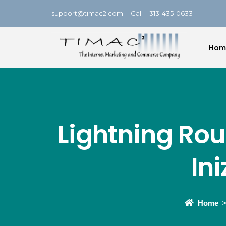
support@timac2.com
Call – 313-435-0633
Hom
Lightning Roul
In
Home