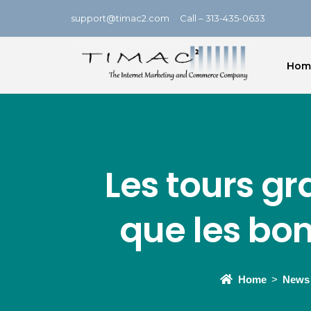
support@timac2.com
Call – 313-435-0633
Hom
Les tours gr
que les bon
Home
News