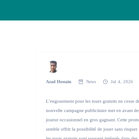
Azad Hossain
News
Jul 4, 2026
L’engouement pour les tours gratuits ne cesse de
nouvelle campagne publicitaire met en avant de
joueur occasionnel en gros gagnant. Cette promes
semble offrir la possibilité de jouer sans risquer
les tours gratuits sont souvent intégrés dans de