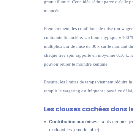
gratuit illimité. Cette idée séduit parce qu’elle p
nuancée.
Premièrement, les conditions de mise (ou wageri
contrainte financière. Un bonus typique « 100 
multiplicateur de mise de 30 x sur le montant du 
chaque free spin rapporte en moyenne 0,10 €, le 
pouvoir retirer le moindre centime.
Ensuite, les limites de temps viennent réduire 
remplir le wagering est fréquent ; passé ce délai
Les clauses cachées dans l
Contribution aux mises
: seuls certains j
excluant les jeux de table).