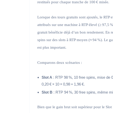
restitués pour chaque tranche de 100 € misée.
Lorsque des tours gratuits sont ajoutés, le RTP ef
attribués sur une machine à RTP élevé (≥ 97,5 %)
gratuit bénéficie déjà d’un bon rendement. En re
spins sur des slots à RTP moyen (≈ 94 %). Le ga
est plus important.
Comparons deux scénarios :
Slot A
: RTP 98 %, 10 free spins, mise de 0
0,20 € × 10 × 0,98 = 1,96 €.
Slot B
: RTP 94 %, 30 free spins, même mise
Bien que le gain brut soit supérieur pour le Slot