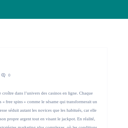
0
 croître dans l’univers des casinos en ligne. Chaque
s « free spins » comme le sésame qui transformerait un
se séduit autant les novices que les habitués, car elle
 son propre argent tout en visant le jackpot. En réalité,
s stratégies marketing plus complexes, où les conditions