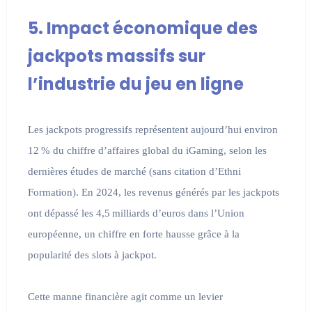
5. Impact économique des
jackpots massifs sur
l’industrie du jeu en ligne
Les jackpots progressifs représentent aujourd’hui environ
12 % du chiffre d’affaires global du iGaming, selon les
dernières études de marché (sans citation d’Ethni
Formation). En 2024, les revenus générés par les jackpots
ont dépassé les 4,5 milliards d’euros dans l’Union
européenne, un chiffre en forte hausse grâce à la
popularité des slots à jackpot.
Cette manne financière agit comme un levier