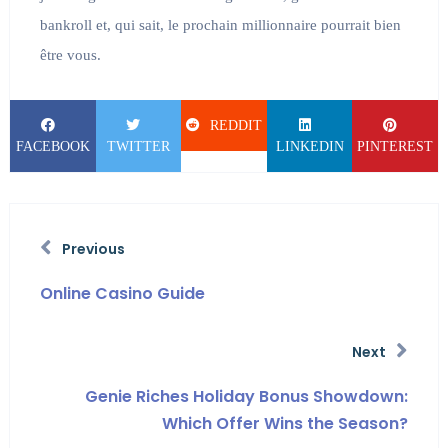
bankroll et, qui sait, le prochain millionnaire pourrait bien
être vous.
REDDIT
FACEBOOK
TWITTER
LINKEDIN
PINTEREST
Previous
Online Casino Guide
Next
Genie Riches Holiday Bonus Showdown:
Which Offer Wins the Season?