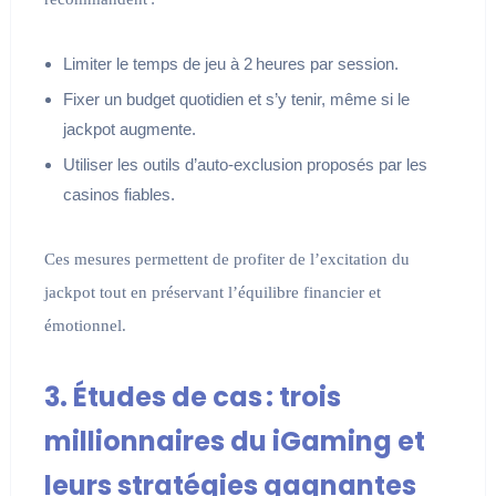
Limiter le temps de jeu à 2 heures par session.
Fixer un budget quotidien et s’y tenir, même si le
jackpot augmente.
Utiliser les outils d’auto‑exclusion proposés par les
casinos fiables.
Ces mesures permettent de profiter de l’excitation du
jackpot tout en préservant l’équilibre financier et
émotionnel.
3. Études de cas : trois
millionnaires du iGaming et
leurs stratégies gagnantes