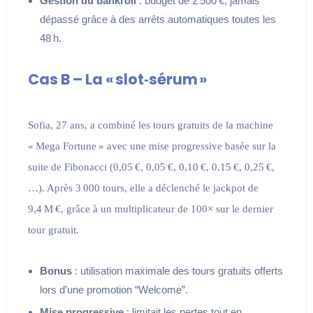
Gestion du bankroll
: budget de 2 500 €, jamais
dépassé grâce à des arrêts automatiques toutes les
48 h.
Cas B – La « slot‑sérum »
Sofia, 27 ans, a combiné les tours gratuits de la machine
« Mega Fortune » avec une mise progressive basée sur la
suite de Fibonacci (0,05 €, 0,05 €, 0,10 €, 0,15 €, 0,25 €,
…). Après 3 000 tours, elle a déclenché le jackpot de
9,4 M €, grâce à un multiplicateur de 100× sur le dernier
tour gratuit.
Bonus
: utilisation maximale des tours gratuits offerts
lors d’une promotion “Welcome”.
Mise progressive
: limitait les pertes tout en