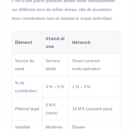
c’est‑à‑dire placer plusieurs petites mises simultanément
sur différents jeux du même réseau, afin de maximiser
leurs contributions tout en limitant le risque individuel.
Stand‑al
Élément
Network
one
Source du
Serveur
Smart‑contract
seed
dédié
multi‑opérateur
% de
3 % – 5 %
1 % – 3 %
contribution
5 M €
Plafond légal
15 M € (souvent plus)
(varie)
Volatilité
Modérée
Élevée