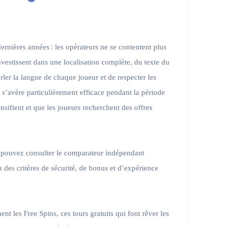
ernières années : les opérateurs ne se contentent plus
investissent dans une localisation complète, du texte du
rler la langue de chaque joueur et de respecter les
e s’avère particulièrement efficace pendant la période
sifient et que les joueurs recherchent des offres
s pouvez consulter le comparateur indépendant
des critères de sécurité, de bonus et d’expérience
nt les Free Spins, ces tours gratuits qui font rêver les