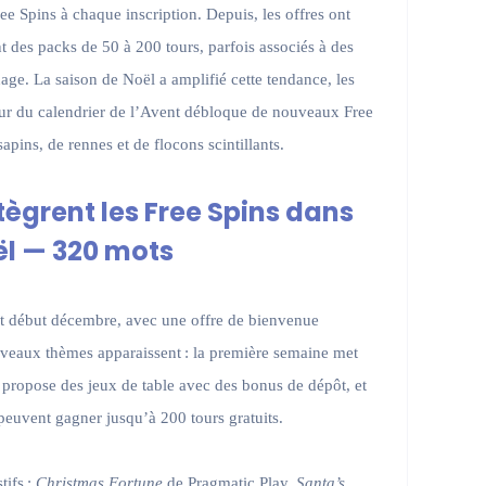
ee Spins à chaque inscription. Depuis, les offres ont
nt des packs de 50 à 200 tours, parfois associés à des
ge. La saison de Noël a amplifié cette tendance, les
ur du calendrier de l’Avent débloque de nouveaux Free
ins, de rennes et de flocons scintillants.
ègrent les Free Spins dans
l — 320 mots
t début décembre, avec une offre de bienvenue
veaux thèmes apparaissent : la première semaine met
e propose des jeux de table avec des bonus de dépôt, et
 peuvent gagner jusqu’à 200 tours gratuits.
tifs :
Christmas Fortune
de Pragmatic Play,
Santa’s