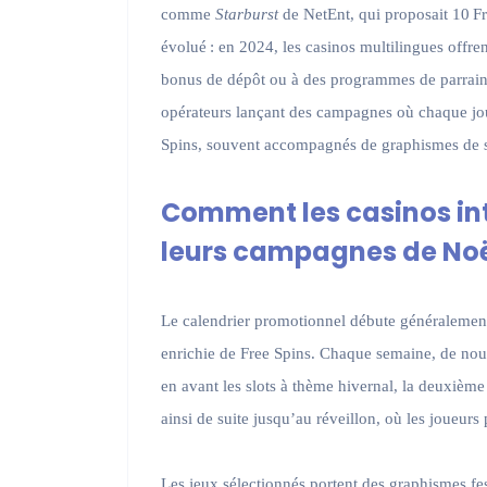
comme
Starburst
de NetEnt, qui proposait 10 Fr
évolué : en 2024, les casinos multilingues offre
bonus de dépôt ou à des programmes de parraina
opérateurs lançant des campagnes où chaque jo
Spins, souvent accompagnés de graphismes de sap
Comment les casinos int
leurs campagnes de Noë
Le calendrier promotionnel débute généralemen
enrichie de Free Spins. Chaque semaine, de nou
en avant les slots à thème hivernal, la deuxièm
ainsi de suite jusqu’au réveillon, où les joueurs
Les jeux sélectionnés portent des graphismes fes