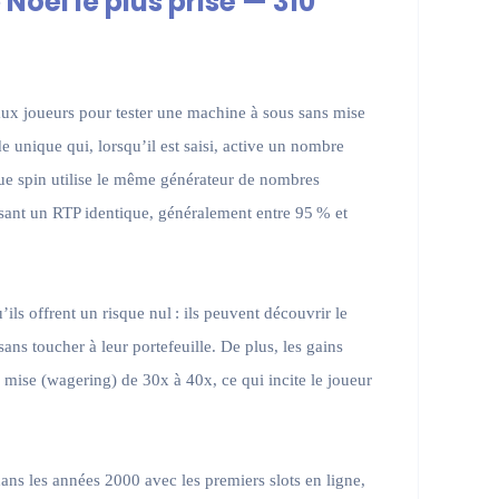
 Noël le plus prisé — 310
 aux joueurs pour tester une machine à sous sans mise
e unique qui, lorsqu’il est saisi, active un nombre
ue spin utilise le même générateur de nombres
ssant un RTP identique, généralement entre 95 % et
ils offrent un risque nul : ils peuvent découvrir le
sans toucher à leur portefeuille. De plus, les gains
mise (wagering) de 30x à 40x, ce qui incite le joueur
dans les années 2000 avec les premiers slots en ligne,