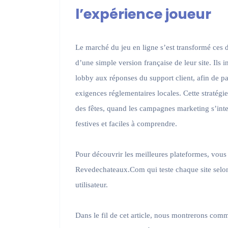
l’expérience joueur
Le marché du jeu en ligne s’est transformé ces d
d’une simple version française de leur site. Ils 
lobby aux réponses du support client, afin de pa
exigences réglementaires locales. Cette stratégi
des fêtes, quand les campagnes marketing s’inten
festives et faciles à comprendre.
Pour découvrir les meilleures plateformes, vou
Revedechateaux.Com qui teste chaque site selon 
utilisateur.
Dans le fil de cet article, nous montrerons comme