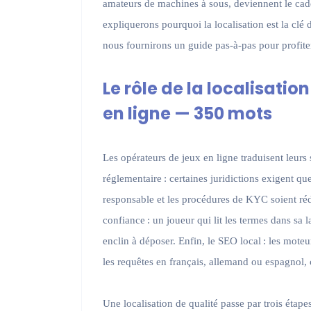
amateurs de machines à sous, deviennent le cad
expliquerons pourquoi la localisation est la clé
nous fournirons un guide pas‑à‑pas pour profiter
Le rôle de la localisati
en ligne — 350 mots
Les opérateurs de jeux en ligne traduisent leurs 
réglementaire : certaines juridictions exigent que
responsable et les procédures de KYC soient rédi
confiance : un joueur qui lit les termes dans sa l
enclin à déposer. Enfin, le SEO local : les mote
les requêtes en français, allemand ou espagnol, 
Une localisation de qualité passe par trois étapes