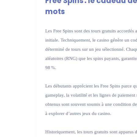
Free Spins : le cadeau de
mots
Les Free Spins sont des tours gratuits accordés
initiale. Techniquement, le casino génère un cod
déterminé de tours sur un jeu sélectionné. Chaq
aléatoires (RNG) que les spins payants, garanti
98 %.
Les débutants apprécient les Free Spins parce qu’
gameplay, la volatilité et les lignes de paiement 
obtenus sont souvent soumis à une condition de 
à explorer d’autres jeux du casino.
Historiquement, les tours gratuits sont apparus 