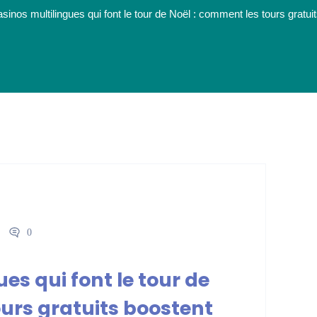
sinos multilingues qui font le tour de Noël : comment les tours gratui
0
es qui font le tour de
ours gratuits boostent