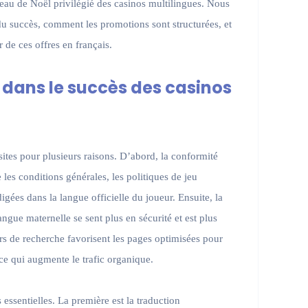
eau de Noël privilégié des casinos multilingues. Nous
 du succès, comment les promotions sont structurées, et
 de ces offres en français.
on dans le succès des casinos
sites pour plusieurs raisons. D’abord, la conformité
 les conditions générales, les politiques de jeu
gées dans la langue officielle du joueur. Ensuite, la
angue maternelle se sent plus en sécurité et est plus
urs de recherche favorisent les pages optimisées pour
ce qui augmente le trafic organique.
 essentielles. La première est la traduction