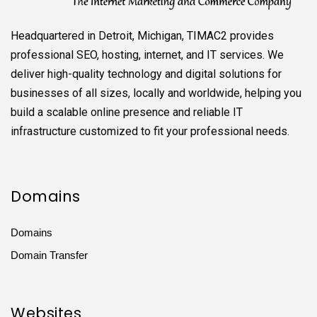
Headquartered in Detroit, Michigan, TIMAC2 provides
professional SEO, hosting, internet, and IT services. We
deliver high-quality technology and digital solutions for
businesses of all sizes, locally and worldwide, helping you
build a scalable online presence and reliable IT
infrastructure customized to fit your professional needs.
Domains
Domains
Domain Transfer
Websites