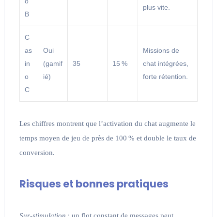
o
plus vite.
B
C
as
Oui
Missions de
in
(gamif
35
15 %
chat intégrées,
o
ié)
forte rétention.
C
Les chiffres montrent que l’activation du chat augmente le
temps moyen de jeu de près de 100 % et double le taux de
conversion.
Risques et bonnes pratiques
Sur‑stimulation
: un flot constant de messages peut