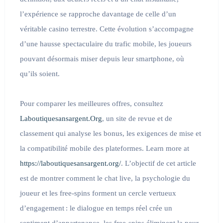
l’expérience se rapproche davantage de celle d’un
véritable casino terrestre. Cette évolution s’accompagne
d’une hausse spectaculaire du trafic mobile, les joueurs
pouvant désormais miser depuis leur smartphone, où
qu’ils soient.
Pour comparer les meilleures offres, consultez
Laboutiquesansargent.Org
, un site de revue et de
classement qui analyse les bonus, les exigences de mise et
la compatibilité mobile des plateformes. Learn more at
https://laboutiquesansargent.org/
. L’objectif de cet article
est de montrer comment le chat live, la psychologie du
joueur et les free‑spins forment un cercle vertueux
d’engagement : le dialogue en temps réel crée un