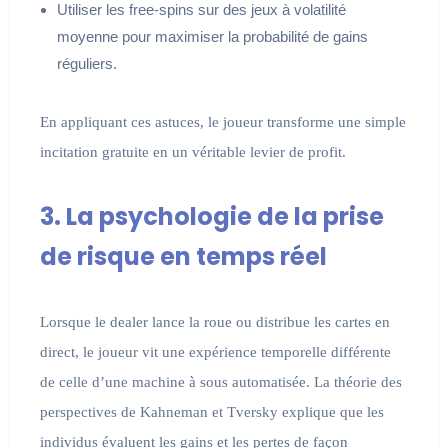
Utiliser les free‑spins sur des jeux à volatilité
moyenne pour maximiser la probabilité de gains
réguliers.
En appliquant ces astuces, le joueur transforme une simple
incitation gratuite en un véritable levier de profit.
3. La psychologie de la prise
de risque en temps réel
Lorsque le dealer lance la roue ou distribue les cartes en
direct, le joueur vit une expérience temporelle différente
de celle d’une machine à sous automatisée. La théorie des
perspectives de Kahneman et Tversky explique que les
individus évaluent les gains et les pertes de façon