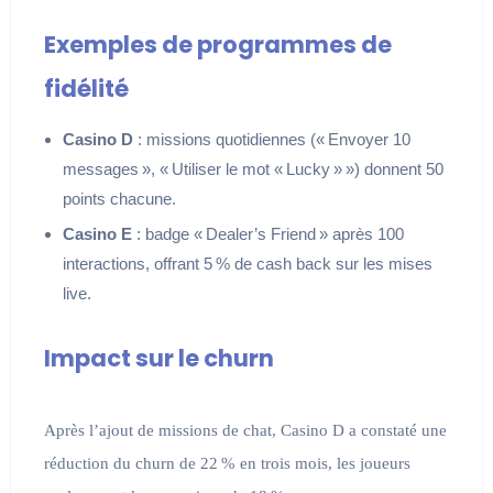
Exemples de programmes de
fidélité
Casino D
: missions quotidiennes (« Envoyer 10
messages », « Utiliser le mot « Lucky » ») donnent 50
points chacune.
Casino E
: badge « Dealer’s Friend » après 100
interactions, offrant 5 % de cash back sur les mises
live.
Impact sur le churn
Après l’ajout de missions de chat, Casino D a constaté une
réduction du churn de 22 % en trois mois, les joueurs