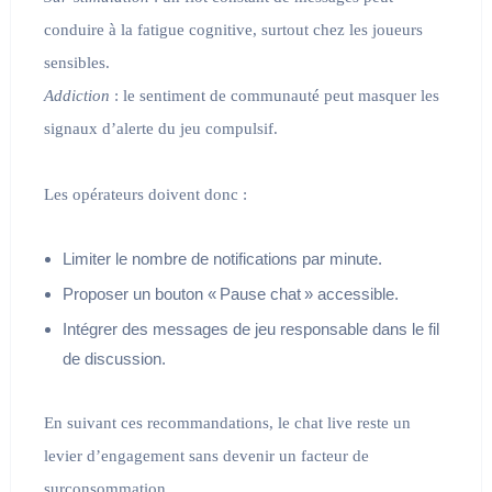
conduire à la fatigue cognitive, surtout chez les joueurs
sensibles.
Addiction
: le sentiment de communauté peut masquer les
signaux d’alerte du jeu compulsif.
Les opérateurs doivent donc :
Limiter le nombre de notifications par minute.
Proposer un bouton « Pause chat » accessible.
Intégrer des messages de jeu responsable dans le fil
de discussion.
En suivant ces recommandations, le chat live reste un
levier d’engagement sans devenir un facteur de
surconsommation.