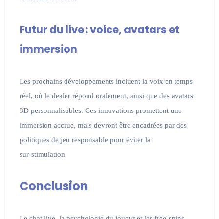
Futur du live : voice, avatars et
immersion
Les prochains développements incluent la voix en temps
réel, où le dealer répond oralement, ainsi que des avatars
3D personnalisables. Ces innovations promettent une
immersion accrue, mais devront être encadrées par des
politiques de jeu responsable pour éviter la
sur‑stimulation.
Conclusion
Le chat live, la psychologie du joueur et les free‑spins