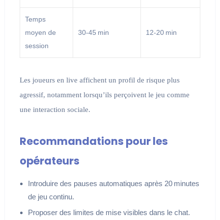
Temps
moyen de
30‑45 min
12‑20 min
session
Les joueurs en live affichent un profil de risque plus
agressif, notamment lorsqu’ils perçoivent le jeu comme
une interaction sociale.
Recommandations pour les
opérateurs
Introduire des pauses automatiques après 20 minutes
de jeu continu.
Proposer des limites de mise visibles dans le chat.