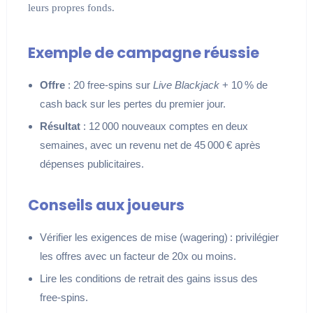
leurs propres fonds.
Exemple de campagne réussie
Offre
: 20 free‑spins sur
Live Blackjack
+ 10 % de
cash back sur les pertes du premier jour.
Résultat
: 12 000 nouveaux comptes en deux
semaines, avec un revenu net de 45 000 € après
dépenses publicitaires.
Conseils aux joueurs
Vérifier les exigences de mise (wagering) : privilégier
les offres avec un facteur de 20x ou moins.
Lire les conditions de retrait des gains issus des
free‑spins.