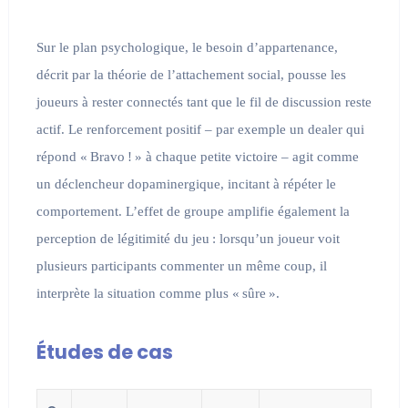
Sur le plan psychologique, le besoin d’appartenance,
décrit par la théorie de l’attachement social, pousse les
joueurs à rester connectés tant que le fil de discussion reste
actif. Le renforcement positif – par exemple un dealer qui
répond « Bravo ! » à chaque petite victoire – agit comme
un déclencheur dopaminergique, incitant à répéter le
comportement. L’effet de groupe amplifie également la
perception de légitimité du jeu : lorsqu’un joueur voit
plusieurs participants commenter un même coup, il
interprète la situation comme plus « sûre ».
Études de cas