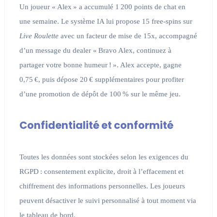
Un joueur « Alex » a accumulé 1 200 points de chat en
une semaine. Le système IA lui propose 15 free‑spins sur
Live Roulette
avec un facteur de mise de 15x, accompagné
d’un message du dealer « Bravo Alex, continuez à
partager votre bonne humeur ! ». Alex accepte, gagne
0,75 €, puis dépose 20 € supplémentaires pour profiter
d’une promotion de dépôt de 100 % sur le même jeu.
Confidentialité et conformité
Toutes les données sont stockées selon les exigences du
RGPD : consentement explicite, droit à l’effacement et
chiffrement des informations personnelles. Les joueurs
peuvent désactiver le suivi personnalisé à tout moment via
le tableau de bord.