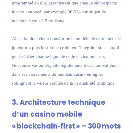
programmé en dur, garantissant que chaque slot respecte
le taux annoncé, par exemple 96,5 % sur un jeu de
machine à sous à 5 rouleaux.
Ainsi, la blockchain transforme le modèle de confiance : le
joueur n’a plus besoin de croire en l’intégrité du casino, il
peut vérifier chaque ligne de code et chaque hash.
Noeconservation.Org cite régulièrement ces innovations
dans ses classements du meilleur casino en ligne,
soulignant la valeur ajoutée de la vérifiabilité technique.
3. Architecture technique
d’un casino mobile
« blockchain‑first » – 300 mots