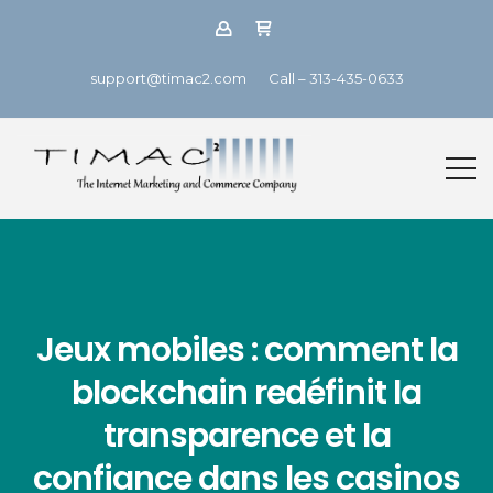
support@timac2.com
Call – 313-435-0633
Jeux mobiles : comment la
blockchain redéfinit la
transparence et la
confiance dans les casinos