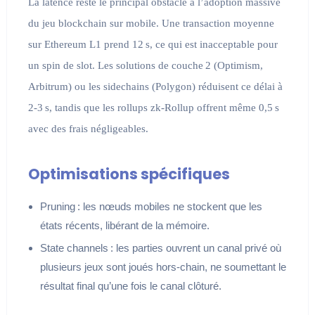
La latence reste le principal obstacle à l’adoption massive
du jeu blockchain sur mobile. Une transaction moyenne
sur Ethereum L1 prend 12 s, ce qui est inacceptable pour
un spin de slot. Les solutions de couche 2 (Optimism,
Arbitrum) ou les sidechains (Polygon) réduisent ce délai à
2‑3 s, tandis que les rollups zk‑Rollup offrent même 0,5 s
avec des frais négligeables.
Optimisations spécifiques
Pruning : les nœuds mobiles ne stockent que les
états récents, libérant de la mémoire.
State channels : les parties ouvrent un canal privé où
plusieurs jeux sont joués hors‑chain, ne soumettant le
résultat final qu’une fois le canal clôturé.