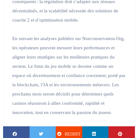
conséquents : la régulation doit s’adapter aux réseaux
décentralisés, et la scalabilité nécessite des solutions de
couche 2 et d’optimisation mobile.
En suivant les analyses publiées sur Noeconservation.Org,
les opérateurs peuvent mesurer leurs performances et
aligner leurs stratégies sur les meilleures pratiques du
secteur. Le futur du jeu mobile se dessine comme un
espace où divertissement et confiance coexistent, porté par
la blockchain, l’IA et les environnements métavers. Les
prochains mois seront décisifs pour déterminer quels
casinos réussiront à allier conformité, rapidité et
innovation, tout en conservant la passion du joueur.
REDDIT