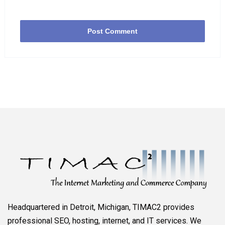
Headquartered in Detroit, Michigan, TIMAC2 provides
professional SEO, hosting, internet, and IT services. We