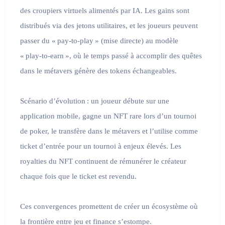
des croupiers virtuels alimentés par IA. Les gains sont
distribués via des jetons utilitaires, et les joueurs peuvent
passer du « pay‑to‑play » (mise directe) au modèle
« play‑to‑earn », où le temps passé à accomplir des quêtes
dans le métavers génère des tokens échangeables.
Scénario d’évolution : un joueur débute sur une
application mobile, gagne un NFT rare lors d’un tournoi
de poker, le transfère dans le métavers et l’utilise comme
ticket d’entrée pour un tournoi à enjeux élevés. Les
royalties du NFT continuent de rémunérer le créateur
chaque fois que le ticket est revendu.
Ces convergences promettent de créer un écosystème où
la frontière entre jeu et finance s’estompe.