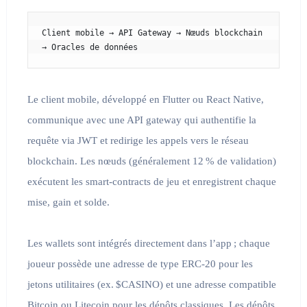
Client mobile → API Gateway → Nœuds blockchain 
Le client mobile, développé en Flutter ou React Native,
communique avec une API gateway qui authentifie la
requête via JWT et redirige les appels vers le réseau
blockchain. Les nœuds (généralement 12 % de validation)
exécutent les smart‑contracts de jeu et enregistrent chaque
mise, gain et solde.
Les wallets sont intégrés directement dans l’app ; chaque
joueur possède une adresse de type ERC‑20 pour les
jetons utilitaires (ex. $CASINO) et une adresse compatible
Bitcoin ou Litecoin pour les dépôts classiques. Les dépôts