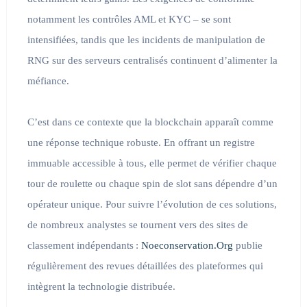
notamment les contrôles AML et KYC – se sont
intensifiées, tandis que les incidents de manipulation de
RNG sur des serveurs centralisés continuent d’alimenter la
méfiance.
C’est dans ce contexte que la blockchain apparaît comme
une réponse technique robuste. En offrant un registre
immuable accessible à tous, elle permet de vérifier chaque
tour de roulette ou chaque spin de slot sans dépendre d’un
opérateur unique. Pour suivre l’évolution de ces solutions,
de nombreux analystes se tournent vers des sites de
classement indépendants :
Noeconservation.Org
publie
régulièrement des revues détaillées des plateformes qui
intègrent la technologie distribuée.