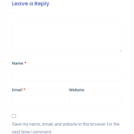
Leave a Reply
Name
*
Email
*
Website
Save my name, email, and website in this browser for the
next time I comment.