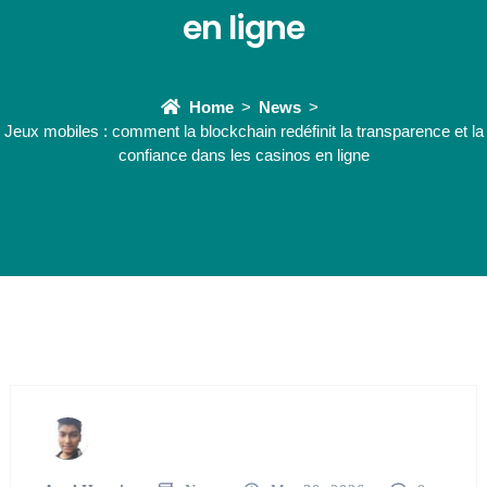
en ligne
Home
News
Jeux mobiles : comment la blockchain redéfinit la transparence et la
confiance dans les casinos en ligne