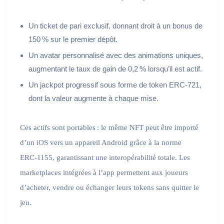
Un ticket de pari exclusif, donnant droit à un bonus de
150 % sur le premier dépôt.
Un avatar personnalisé avec des animations uniques,
augmentant le taux de gain de 0,2 % lorsqu’il est actif.
Un jackpot progressif sous forme de token ERC‑721,
dont la valeur augmente à chaque mise.
Ces actifs sont portables : le même NFT peut être importé
d’un iOS vers un appareil Android grâce à la norme
ERC‑1155, garantissant une interopérabilité totale. Les
marketplaces intégrées à l’app permettent aux joueurs
d’acheter, vendre ou échanger leurs tokens sans quitter le
jeu.