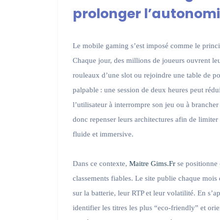
prolonger l’autonom
Le mobile gaming s’est imposé comme le princip
Chaque jour, des millions de joueurs ouvrent leu
rouleaux d’une slot ou rejoindre une table de poke
palpable : une session de deux heures peut rédui
l’utilisateur à interrompre son jeu ou à branch
donc repenser leurs architectures afin de limite
fluide et immersive.
Dans ce contexte,
Maitre Gims.Fr
se positionne
classements fiables. Le site publie chaque mois 
sur la batterie, leur RTP et leur volatilité. En s
identifier les titres les plus “eco‑friendly” et o