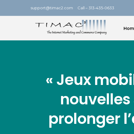
support@timac2.com
Call – 313-435-0633
Hom
« Jeux mobi
nouvelles
prolonger 