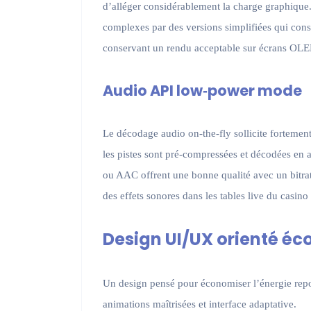
d’alléger considérablement la charge graphique.
complexes par des versions simplifiées qui co
conservant un rendu acceptable sur écrans OLE
Audio API low‑power mode
Le décodage audio on‑the‑fly sollicite forteme
les pistes sont pré‑compressées et décodées en 
ou AAC offrent une bonne qualité avec un bitrate 
des effets sonores dans les tables live du casino 
Design UI/UX orienté éc
Un design pensé pour économiser l’énergie repos
animations maîtrisées et interface adaptative.