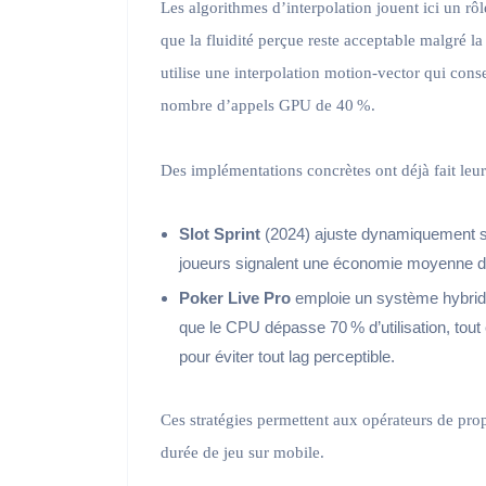
Les algorithmes d’interpolation jouent ici un rôl
que la fluidité perçue reste acceptable malgré 
utilise une interpolation motion‑vector qui conse
nombre d’appels GPU de 40 %.
Des implémentations concrètes ont déjà fait leur
Slot Sprint
(2024) ajuste dynamiquement so
joueurs signalent une économie moyenne de
Poker Live Pro
emploie un système hybride 
que le CPU dépasse 70 % d’utilisation, tout
pour éviter tout lag perceptible.
Ces stratégies permettent aux opérateurs de prop
durée de jeu sur mobile.