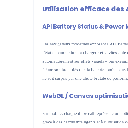
Utilisation efficace des 
API Battery Status & Powe
Les navigateurs modernes exposent l’API Battery
l’état de connexion au chargeur et la vitesse de 
automatiquement ses effets visuels – par exempl
thème sombre – dès que la batterie tombe sous l
ne soit surpris par une chute brutale de perform
WebGL / Canvas optimisati
Sur mobile, chaque draw call représente un coû
grâce à des batchs intelligents et à l’utilisati