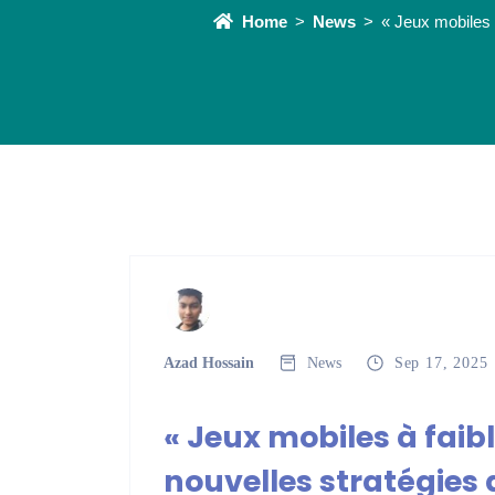
Home
News
« Jeux mobiles 
Azad Hossain
News
Sep 17, 2025
« Jeux mobiles à faib
nouvelles stratégies 