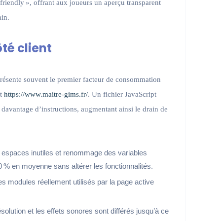
 friendly », offrant aux joueurs un aperçu transparent
ain.
té client
résente souvent le premier facteur de consommation
at
https://www.maitre-gims.fr/
. Un fichier JavaScript
 davantage d’instructions, augmentant ainsi le drain de
 espaces inutiles et renommage des variables
 30 % en moyenne sans altérer les fonctionnalités.
s modules réellement utilisés par la page active
solution et les effets sonores sont différés jusqu’à ce