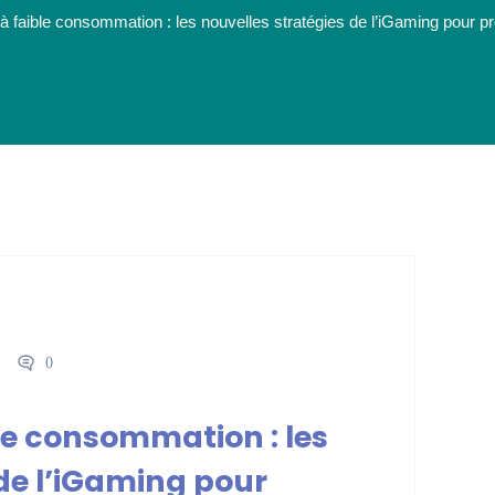
à faible consommation : les nouvelles stratégies de l’iGaming pour 
0
le consommation : les
de l’iGaming pour