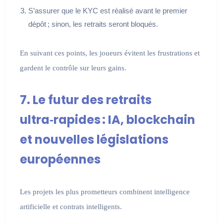
S’assurer que le KYC est réalisé avant le premier
dépôt ; sinon, les retraits seront bloqués.
En suivant ces points, les joueurs évitent les frustrations et
gardent le contrôle sur leurs gains.
7. Le futur des retraits
ultra‑rapides : IA, blockchain
et nouvelles législations
européennes
Les projets les plus prometteurs combinent intelligence
artificielle et contrats intelligents.