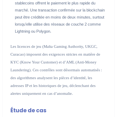
stablecoins offrent le paiement le plus rapide du
marché. Une transaction confirmée sur la blockchain
peut être créditée en moins de deux minutes, surtout
lorsqu’elle utilise des réseaux de couche 2 comme
Lightning ou Polygon.
Les licences de jeu (Malta Gaming Authority, UKGC,
Curacao) imposent des exigences strictes en matière de
KYC (Know Your Customer) et d’AML (Anti‑Money
Laundering). Ces contrôles sont désormais automatisés :
des algorithmes analysent les pièces d’identité, les
adresses IP et les historiques de jeu, déclenchant des
alertes uniquement en cas d’anomalie.
Étude de cas