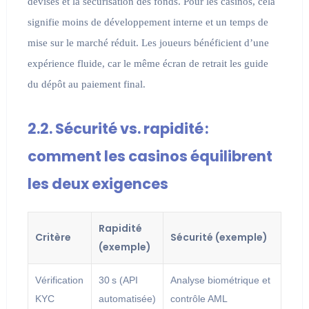
devises et la sécurisation des fonds. Pour les casinos, cela
signifie moins de développement interne et un temps de
mise sur le marché réduit. Les joueurs bénéficient d’une
expérience fluide, car le même écran de retrait les guide
du dépôt au paiement final.
2.2. Sécurité vs. rapidité :
comment les casinos équilibrent
les deux exigences
Rapidité
Critère
Sécurité (exemple)
(exemple)
Vérification
30 s (API
Analyse biométrique et
KYC
automatisée)
contrôle AML