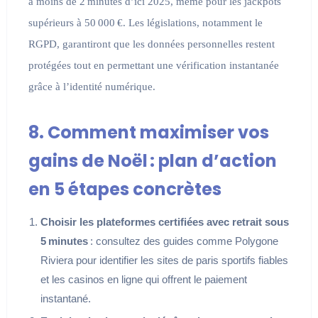
à moins de 2 minutes d’ici 2025, même pour les jackpots
supérieurs à 50 000 €. Les législations, notamment le
RGPD, garantiront que les données personnelles restent
protégées tout en permettant une vérification instantanée
grâce à l’identité numérique.
8. Comment maximiser vos
gains de Noël : plan d’action
en 5 étapes concrètes
Choisir les plateformes certifiées avec retrait sous
5 minutes
: consultez des guides comme Polygone
Riviera pour identifier les sites de paris sportifs fiables
et les casinos en ligne qui offrent le paiement
instantané.