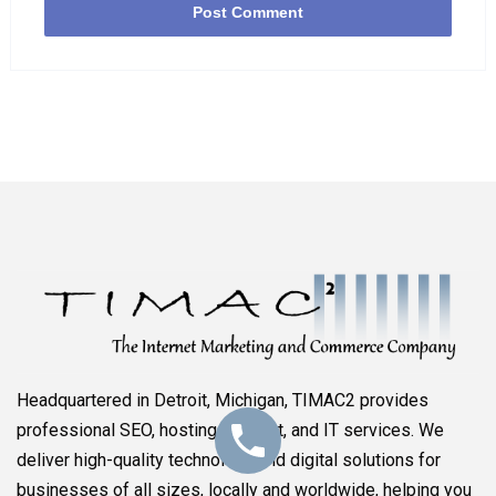
Headquartered in Detroit, Michigan, TIMAC2 provides
professional SEO, hosting, internet, and IT services. We
deliver high-quality technology and digital solutions for
businesses of all sizes, locally and worldwide, helping you