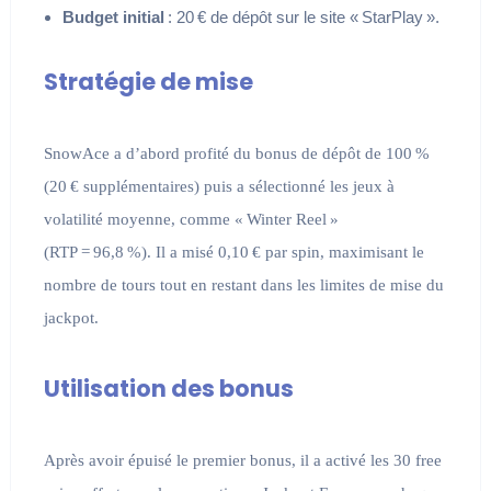
Budget initial
: 20 € de dépôt sur le site « StarPlay ».
Stratégie de mise
SnowAce a d’abord profité du bonus de dépôt de 100 %
(20 € supplémentaires) puis a sélectionné les jeux à
volatilité moyenne, comme « Winter Reel »
(RTP = 96,8 %). Il a misé 0,10 € par spin, maximisant le
nombre de tours tout en restant dans les limites de mise du
jackpot.
Utilisation des bonus
Après avoir épuisé le premier bonus, il a activé les 30 free