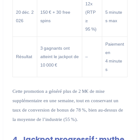
12x
20 déc. 2
150 € + 30 free
(RTP
5 minute
026
spins
≥
s max
95 %)
Paiement
3 gagnants ont
en
Résultat
atteint le jackpot de
–
4 minute
10 000 €
s
Cette promotion a généré plus de 2 M€ de mise
supplémentaire en une semaine, tout en conservant un
taux de conversion de bonus de 78 %, bien au‑dessus de
la moyenne de l’industrie (55 %).
4. Jackpot progressif : mythe