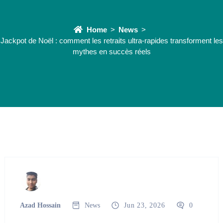
Home
News
Jackpot de Noël : comment les retraits ultra‑rapides transforment les
mythes en succès réels
Azad Hossain
News
Jun 23, 2026
0