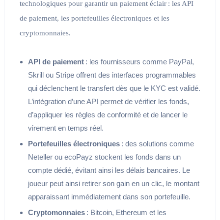
technologiques pour garantir un paiement éclair : les API
de paiement, les portefeuilles électroniques et les
cryptomonnaies.
API de paiement
: les fournisseurs comme PayPal,
Skrill ou Stripe offrent des interfaces programmables
qui déclenchent le transfert dès que le KYC est validé.
L’intégration d’une API permet de vérifier les fonds,
d’appliquer les règles de conformité et de lancer le
virement en temps réel.
Portefeuilles électroniques
: des solutions comme
Neteller ou ecoPayz stockent les fonds dans un
compte dédié, évitant ainsi les délais bancaires. Le
joueur peut ainsi retirer son gain en un clic, le montant
apparaissant immédiatement dans son portefeuille.
Cryptomonnaies
: Bitcoin, Ethereum et les