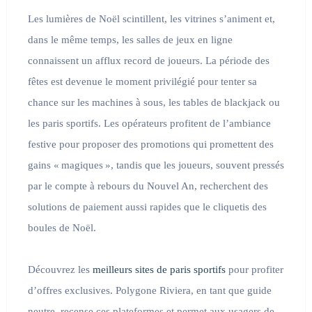
Les lumières de Noël scintillent, les vitrines s’animent et,
dans le même temps, les salles de jeux en ligne
connaissent un afflux record de joueurs. La période des
fêtes est devenue le moment privilégié pour tenter sa
chance sur les machines à sous, les tables de blackjack ou
les paris sportifs. Les opérateurs profitent de l’ambiance
festive pour proposer des promotions qui promettent des
gains « magiques », tandis que les joueurs, souvent pressés
par le compte à rebours du Nouvel An, recherchent des
solutions de paiement aussi rapides que le cliquetis des
boules de Noël.
Découvrez les
meilleurs sites de paris sportifs
pour profiter
d’offres exclusives. Polygone Riviera, en tant que guide
neutre, recense ces plateformes et permet aux usagers de