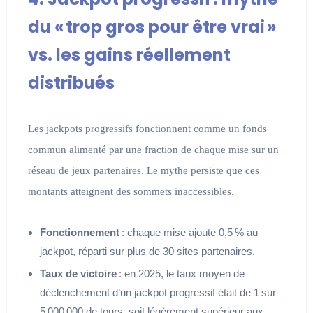
du « trop gros pour être vrai »
vs. les gains réellement
distribués
Les jackpots progressifs fonctionnent comme un fonds
commun alimenté par une fraction de chaque mise sur un
réseau de jeux partenaires. Le mythe persiste que ces
montants atteignent des sommets inaccessibles.
Fonctionnement
: chaque mise ajoute 0,5 % au
jackpot, réparti sur plus de 30 sites partenaires.
Taux de victoire
: en 2025, le taux moyen de
déclenchement d’un jackpot progressif était de 1 sur
5 000 000 de tours, soit légèrement supérieur aux