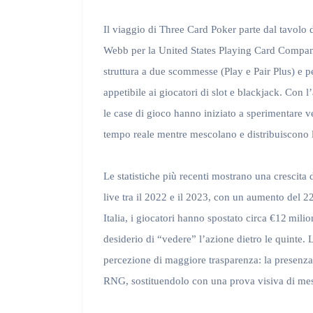
Il viaggio di Three Card Poker parte dal tavolo 
Webb per la United States Playing Card Company 
struttura a due scommesse (Play e Pair Plus) e per
appetibile ai giocatori di slot e blackjack. Con 
le case di gioco hanno iniziato a sperimentare ve
tempo reale mentre mescolano e distribuiscono le 
Le statistiche più recenti mostrano una crescit
live tra il 2022 e il 2023, con un aumento del 22
Italia, i giocatori hanno spostato circa €12 mili
desiderio di “vedere” l’azione dietro le quinte. 
percezione di maggiore trasparenza: la presenza
RNG, sostituendolo con una prova visiva di mesc