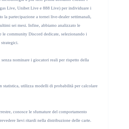
gas Live, Unibet Live e 888 Live) per individuare i
o la partecipazione a tornei live‑dealer settimanali,
ultimi sei mesi. Infine, abbiamo analizzato le
 e le community Discord dedicate, selezionando i
strategici.
tti senza nominare i giocatori reali per rispetto della
 statistica, utilizza modelli di probabilità per calcolare
terrestre, conosce le sfumature del comportamento
revedere lievi ritardi nella distribuzione delle carte.