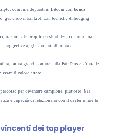
cripto, combina depositi in Bitcoin con
bonus
o, gestendo il bankroll con tecniche di hedging.
er, trasmette le proprie sessioni live, creando una
e suggerisce aggiustamenti di puntata.
atilità, punta grandi somme sulla Pair Plus e sfrutta le
zare il valore atteso.
percorso per diventare campione; piuttosto, è la
tica e capacità di relazionarsi con il dealer a fare la
e vincenti dei top player