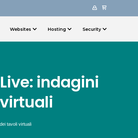
Websites
Hosting
Security
Live: indagini
virtuali
i tavoli virtuali