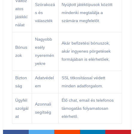
Változ
Szórakozá
Nyújtott játéktípusok között
atos
s és
mindenki megtalálja a
játékkí
választék
számára megfelelőt.
nálat
Nagyobb
Akár befizetési bónuszok,
Bónus
esély
akár ingyenes pörgetések
zok
nyeremén
formájában is elérhetőek.
yekre
Bizton
Adatvédel
SSL titkosítással védett
ság
em
minden adatforgalom.
Ügyfél
Élő chat, email és telefonos
Azonnali
szolgál
támogatás folyamatosan
segítség
at
elérhető.