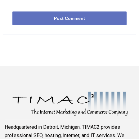
Headquartered in Detroit, Michigan, TIMAC2 provides
professional SEO, hosting, internet, and IT services. We