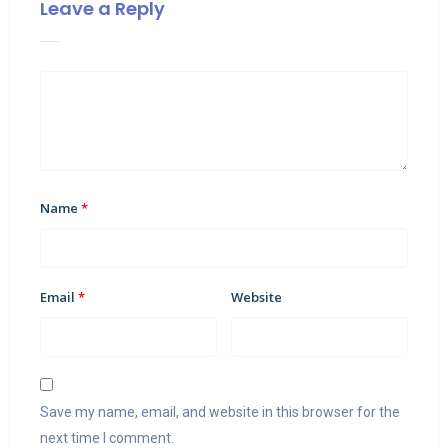
Leave a Reply
Name
*
Email
*
Website
Save my name, email, and website in this browser for the
next time I comment.