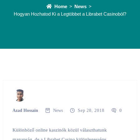
Home
News
Hogyan Hozhatod Ki a Legtöbbet a Librabet Casinoból?
Azad Hossain
News
Sep 28, 2018
0
Különböző online kaszinók közül választhatunk
manapság, de a Librabet Casino különlegessége