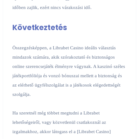
időben zajlik, ezért nincs várakozási idő.
Következtetés
Összegzésképpen, a Librabet Casino ideális választás
mindazok számára, akik szórakoztató és biztonságos
online szerencsejáték élményre vágynak. A kaszinó széles
játékportfóliója és vonzó bónuszai mellett a biztonság és
az elérhető ügyfélszolgálat is a játékosok elégedettségét
szolgálja.
Ha szeretnél még többet megtudni a Librabet
lehetőségeiről, vagy közvetlenül csatlakoznál az
izgalmakhoz, akkor látogass el a [Librabet Casino]