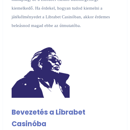
kiemelkedő. Ha érdekel, hogyan tudod kiemelni a
játékélményedet a Librabet Casinóban, akkor érdemes
beleásnod magad ebbe az útmutatóba.
Bevezetés a Librabet
Casinóba