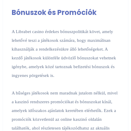
Bónuszok és Promóciók
A Librabet casino érdekes bónuszpolitikát követ, amely
lehetővé teszi a játékosok számára, hogy maximálisan
kihasználják a rendelkezésükre álló lehetőségeket. A
kezdő játékosok különféle üdvözlő bónuszokat vehetnek
igénybe, amelyek közé tartoznak befizetési bónuszok és
ingyenes pörgetések is.
A hűséges játékosok nem maradnak jutalom nélkül, mivel
a kaszinó rendszeres promóciókat és bónuszokat kínál,
amelyek időszakos ajánlatok keretében elérhetők. Ezek a
promóciók közvetlenül az online kaszinó oldalán
találhatók, ahol részletesen tájékozódhatsz az aktuális