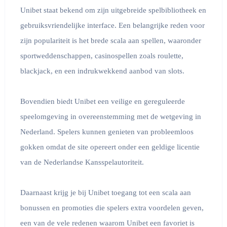
Unibet staat bekend om zijn uitgebreide spelbibliotheek en
gebruiksvriendelijke interface. Een belangrijke reden voor
zijn populariteit is het brede scala aan spellen, waaronder
sportweddenschappen, casinospellen zoals roulette,
blackjack, en een indrukwekkend aanbod van slots.
Bovendien biedt Unibet een veilige en gereguleerde
speelomgeving in overeenstemming met de wetgeving in
Nederland. Spelers kunnen genieten van probleemloos
gokken omdat de site opereert onder een geldige licentie
van de Nederlandse Kansspelautoriteit.
Daarnaast krijg je bij Unibet toegang tot een scala aan
bonussen en promoties die spelers extra voordelen geven,
een van de vele redenen waarom Unibet een favoriet is