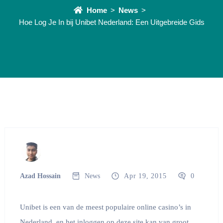
Home
News
Hoe Log Je In bij Unibet Nederland: Een Uitgebreide Gids
Azad Hossain
News
Apr 19, 2015
0
Unibet is een van de meest populaire online casino’s in
Nederland, en het inloggen op deze site kan van groot