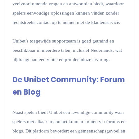
veelvoorkomende vragen en antwoorden biedt, waardoor
spelers eenvoudige oplossingen kunnen vinden zonder
rechtstreeks contact op te nemen met de klantenservice.
Unibet’s toegewijde supportteam is goed getraind en
beschikbaar in meerdere talen, inclusief Nederlands, wat
bijdraagt aan een vlotte en probleemloze ervaring.
De Unibet Community: Forum
en Blog
Naast spelen biedt Unibet een levendige community waar
spelers met elkaar in contact kunnen komen via forums en
blogs. Dit platform bevordert een gemeenschapsgevoel en