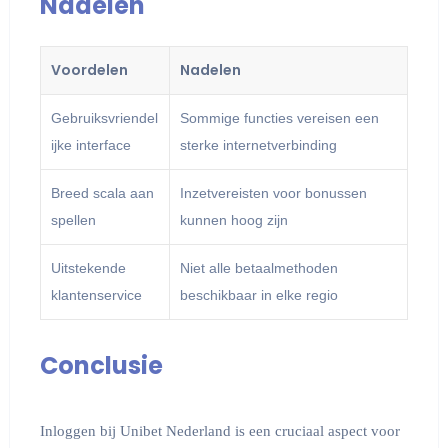
Nadelen
Voordelen
Nadelen
Gebruiksvriendel
Sommige functies vereisen een
ijke interface
sterke internetverbinding
Breed scala aan
Inzetvereisten voor bonussen
spellen
kunnen hoog zijn
Uitstekende
Niet alle betaalmethoden
klantenservice
beschikbaar in elke regio
Conclusie
Inloggen bij Unibet Nederland is een cruciaal aspect voor