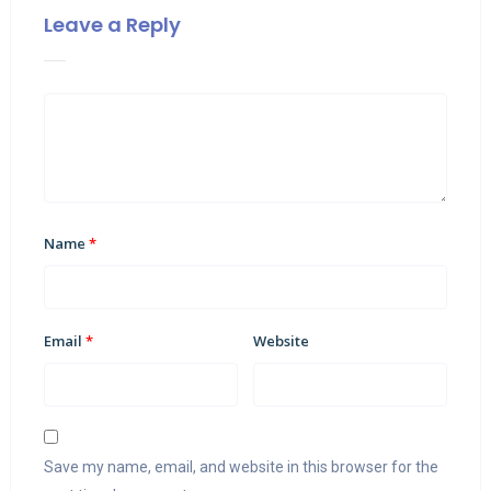
Leave a Reply
Name
*
Email
*
Website
Save my name, email, and website in this browser for the