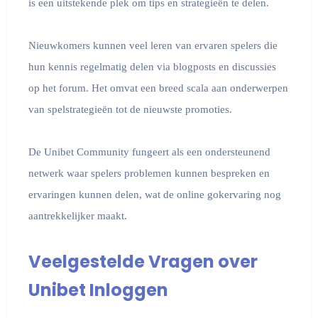
is een uitstekende plek om tips en strategieën te delen.
Nieuwkomers kunnen veel leren van ervaren spelers die
hun kennis regelmatig delen via blogposts en discussies
op het forum. Het omvat een breed scala aan onderwerpen
van spelstrategieën tot de nieuwste promoties.
De Unibet Community fungeert als een ondersteunend
netwerk waar spelers problemen kunnen bespreken en
ervaringen kunnen delen, wat de online gokervaring nog
aantrekkelijker maakt.
Veelgestelde Vragen over
Unibet Inloggen