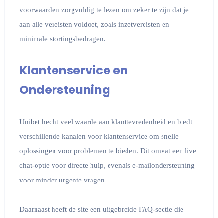
voorwaarden zorgvuldig te lezen om zeker te zijn dat je
aan alle vereisten voldoet, zoals inzetvereisten en
minimale stortingsbedragen.
Klantenservice en
Ondersteuning
Unibet hecht veel waarde aan klanttevredenheid en biedt
verschillende kanalen voor klantenservice om snelle
oplossingen voor problemen te bieden. Dit omvat een live
chat-optie voor directe hulp, evenals e-mailondersteuning
voor minder urgente vragen.
Daarnaast heeft de site een uitgebreide FAQ-sectie die