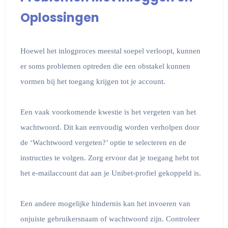
Oplossingen
Hoewel het inlogproces meestal soepel verloopt, kunnen
er soms problemen optreden die een obstakel kunnen
vormen bij het toegang krijgen tot je account.
Een vaak voorkomende kwestie is het vergeten van het
wachtwoord. Dit kan eenvoudig worden verholpen door
de ‘Wachtwoord vergeten?’ optie te selecteren en de
instructies te volgen. Zorg ervoor dat je toegang hebt tot
het e-mailaccount dat aan je Unibet-profiel gekoppeld is.
Een andere mogelijke hindernis kan het invoeren van
onjuiste gebruikersnaam of wachtwoord zijn. Controleer