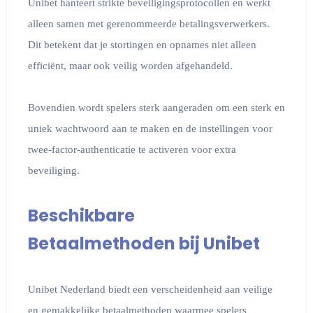
Unibet hanteert strikte beveiligingsprotocollen en werkt
alleen samen met gerenommeerde betalingsverwerkers.
Dit betekent dat je stortingen en opnames niet alleen
efficiënt, maar ook veilig worden afgehandeld.
Bovendien wordt spelers sterk aangeraden om een sterk en
uniek wachtwoord aan te maken en de instellingen voor
twee-factor-authenticatie te activeren voor extra
beveiliging.
Beschikbare
Betaalmethoden bij Unibet
Unibet Nederland biedt een verscheidenheid aan veilige
en gemakkelijke betaalmethoden waarmee spelers