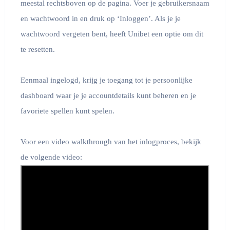
meestal rechtsboven op de pagina. Voer je gebruikersnaam
en wachtwoord in en druk op ‘Inloggen’. Als je je
wachtwoord vergeten bent, heeft Unibet een optie om dit
te resetten.
Eenmaal ingelogd, krijg je toegang tot je persoonlijke
dashboard waar je je accountdetails kunt beheren en je
favoriete spellen kunt spelen.
Voor een video walkthrough van het inlogproces, bekijk
de volgende video: