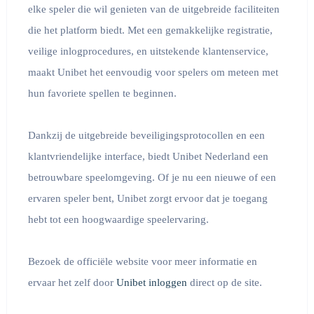
elke speler die wil genieten van de uitgebreide faciliteiten
die het platform biedt. Met een gemakkelijke registratie,
veilige inlogprocedures, en uitstekende klantenservice,
maakt Unibet het eenvoudig voor spelers om meteen met
hun favoriete spellen te beginnen.
Dankzij de uitgebreide beveiligingsprotocollen en een
klantvriendelijke interface, biedt Unibet Nederland een
betrouwbare speelomgeving. Of je nu een nieuwe of een
ervaren speler bent, Unibet zorgt ervoor dat je toegang
hebt tot een hoogwaardige speelervaring.
Bezoek de officiële website voor meer informatie en
ervaar het zelf door
Unibet inloggen
direct op de site.