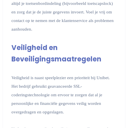
altijd je toetsenbordindeling (bijvoorbeeld toetscapslock)
en zorg dat je de juiste gegevens invoert. Voel je vrij om
contact op te nemen met de klantenservice als problemen
aanhouden.
Veiligheid en
Beveiligingsmaatregelen
Veiligheid is naast speelplezier een prioriteit bij Unibet.
Het bedrijf gebruikt geavanceerde SSL-
coderingstechnologie om ervoor te zorgen dat al je
persoonlijke en financiële gegevens veilig worden
overgedragen en opgeslagen.