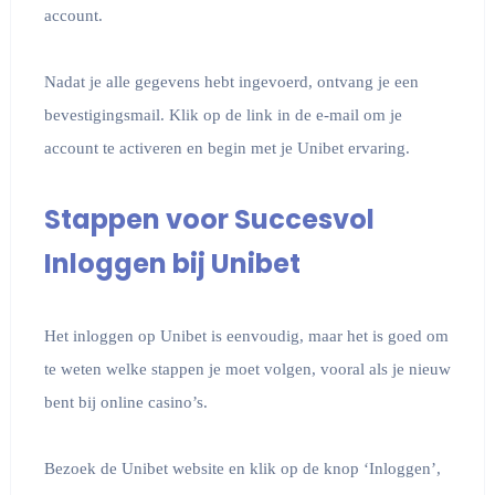
account.
Nadat je alle gegevens hebt ingevoerd, ontvang je een
bevestigingsmail. Klik op de link in de e-mail om je
account te activeren en begin met je Unibet ervaring.
Stappen voor Succesvol
Inloggen bij Unibet
Het inloggen op Unibet is eenvoudig, maar het is goed om
te weten welke stappen je moet volgen, vooral als je nieuw
bent bij online casino’s.
Bezoek de Unibet website en klik op de knop ‘Inloggen’,