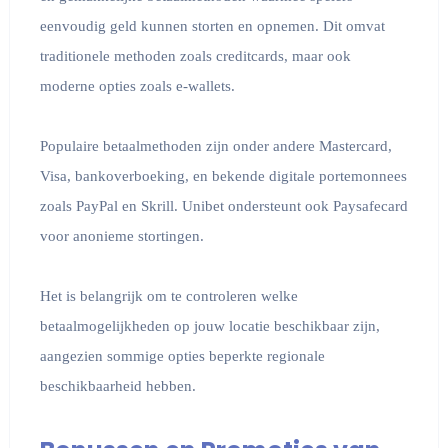
eenvoudig geld kunnen storten en opnemen. Dit omvat
traditionele methoden zoals creditcards, maar ook
moderne opties zoals e-wallets.
Populaire betaalmethoden zijn onder andere Mastercard,
Visa, bankoverboeking, en bekende digitale portemonnees
zoals PayPal en Skrill. Unibet ondersteunt ook Paysafecard
voor anonieme stortingen.
Het is belangrijk om te controleren welke
betaalmogelijkheden op jouw locatie beschikbaar zijn,
aangezien sommige opties beperkte regionale
beschikbaarheid hebben.