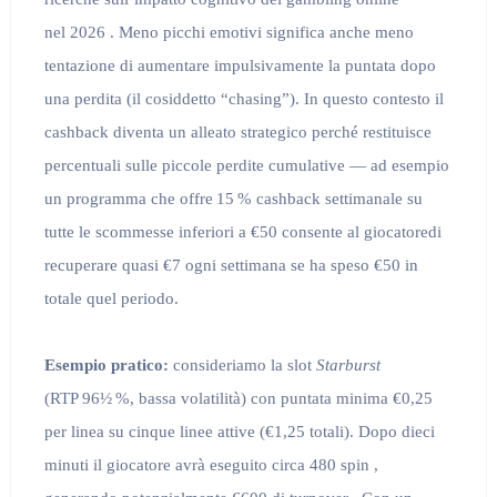
nel 2026 . Meno picchi emotivi significa anche meno
tentazione di aumentare impulsivamente la puntata dopo
una perdita (il cosiddetto “chasing”). In questo contesto il
cashback diventa un alleato strategico perché restituisce
percentuali sulle piccole perdite cumulative — ad esempio
un programma che offre 15 % cashback settimanale su
tutte le scommesse inferiori a €50 consente al giocatoredi
recuperare quasi €7 ogni settimana se ha speso €50 in
totale quel periodo.
Esempio pratico:
consideriamo la slot
Starburst
(RTP 96½ %, bassa volatilità) con puntata minima €0,25
per linea su cinque linee attive (€1,25 totali). Dopo dieci
minuti il giocatore avrà eseguito circa 480 spin ,