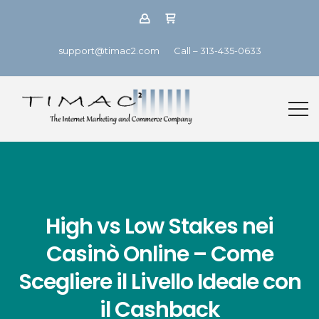
support@timac2.com
Call – 313-435-0633
High vs Low Stakes nei
Casinò Online – Come
Scegliere il Livello Ideale con
il Cashback