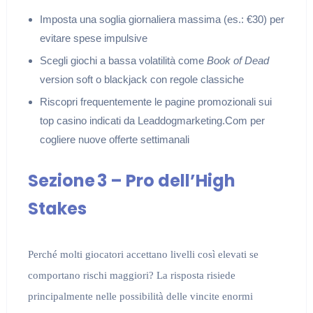
Imposta una soglia giornaliera massima (es.: €30) per
evitare spese impulsive
Scegli giochi a bassa volatilità come
Book of Dead
version soft o blackjack con regole classiche
Riscopri frequentemente le pagine promozionali sui
top casino indicati da Leaddogmarketing.Com per
cogliere nuove offerte settimanali
Sezione 3 – Pro dell’High
Stakes
Perché molti giocatori accettano livelli così elevati se
comportano rischi maggiori? La risposta risiede
principalmente nelle possibilità de​lle vincite enormi