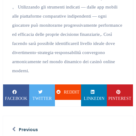
。 Utilizzando gli strumenti indicati — dalle app mobili
alle piattaforme comparative indipendenti — ogni
giocatore può monitorarne progressivamente performance
ed efficacia delle proprie decisionи finanziarie,. Così
facendo sarà possibile identificareil livello ideale dove
divertimento·strategia·responsabilità convergono
armonicamente nel mondo dinamico dei casinò online
modernі.​
REDDIT
FACEBOOK
TWITTER
LINKEDIN
PINTEREST
Previous