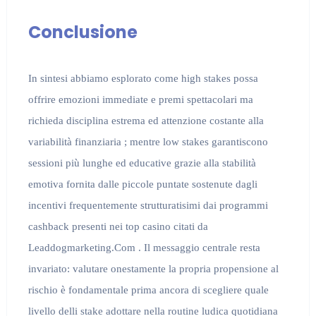
Conclusione
In sintesi abbiamo esplorato come high stakes possa
offrire emozioni immediate e premi spettacolari ma
richieda disciplina estrema ed attenzione costante alla
variabilità finanziaria ; mentre low stakes garantiscono
sessioni più lunghe ed educative grazie alla stabilità
emotiva fornita dalle piccole puntate sostenute dagli
incentivi frequentement​e strutturatisimi dai programmi
cashback presenti nei top casino citati da
Leaddogmarketing.Com . Il messaggio centrale resta
invariato: valutare onestamente la propria propensione al
rischio è fondamentale prima ancora di scegliere quale
livello de­lli stake adottare nella routine ludica quotidiana