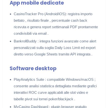
App mobile dedicate
CasinoTracker Pro (Android/iOS): registra importo
betta­to , risultato finale , percentuale cash back
ricevuta e genera report settimanali PDF prontamente
condivisibili via email .
BankrollBuddy : integra funzioni avanzate come alert
personalizzati sulla soglia Daily Loss Limit ed export
diretto verso Google Sheets tramite API integrata .
Software desktop
PlayAnalytics Suite : compatibile Windows/macOS ;
consente analisi statistica dettagliata mediante grafici
interattivi ROC curve applicabili alle slot video e
tabelle pivot sui tornei poker/blackjack .
MyCasino Dashboard : plugin browser gratuito