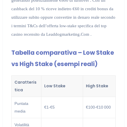
generando potenzialmente €600 di turnover . Con un
cashback del 10 % riceve indietro €60 in crediti bonus da
utilizzare subito oppure convertire in denaro reale secondo
i termini T&Cs dell’offerta low‑stake specifica del top
casino recensito da Leaddogmarketing.Com .
Tabella comparativa – Low Stake
vs High Stake (esempi reali)
Caratteris
Low Stake
High Stake
tica
Puntata
€1‑€5
€100‑€10 000
media
Volatilità