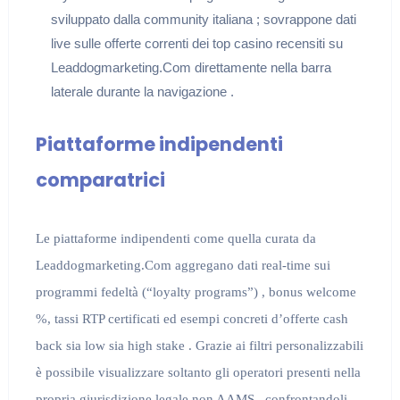
sviluppato dalla community italiana ; sovrappone dati
live sulle offerte correnti dei top casino recensiti su
Leaddogmarketing.Com direttamente nella barra
laterale durante la navigazione .
Piattaforme indipendenti
comparatrici
Le piattaforme indipendenti come quella curata da
Leaddogmarketing.Com aggregano dati real‑time sui
programmi fedeltà (“loyalty programs”) , bonus welcome
%, tassi RTP certificati ed esempi concreti d’offerte cash
back sia low sia high stake . Grazie ai filtri personalizzabili
è possibile visualizzare soltanto gli operatori presenti nella
propria giurisdizione legale non AAMS , confrontandoli