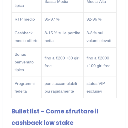
Bassa‑Media
Media‑Alta
tipica
RTP medio
95‑97 %
92‑96 %
Cashback
8‑15 % sulle perdite
3‑8 % sui
medio offerto
netta
volumi elevati
Bonus
fino a €200 +30 giri
fino a €2000
benvenuto
free
+100 giri free
tipico
Programmi
punti accumulabili
status VIP
fedeltà
più rapidamente
esclusivi
Bullet list – Come sfruttare il
cashback low stake