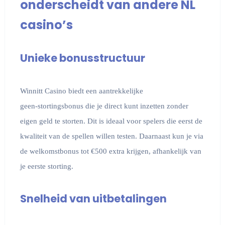
onderscheidt van andere NL
casino’s
Unieke bonusstructuur
Winnitt Casino biedt een aantrekkelijke
geen‑stortingsbonus die je direct kunt inzetten zonder
eigen geld te storten. Dit is ideaal voor spelers die eerst de
kwaliteit van de spellen willen testen. Daarnaast kun je via
de welkomstbonus tot €500 extra krijgen, afhankelijk van
je eerste storting.
Snelheid van uitbetalingen