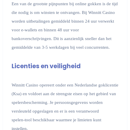
Een van de grootste pijnpunten bij online gokken is de tijd
die nodig is om winsten te ontvangen. Bij Winnitt Casino
worden uitbetalingen gemiddeld binnen 24 uur verwerkt
voor e‑wallets en binnen 48 uur voor
bankoverschrijvingen. Dit is aanzienlijk sneller dan het
gemiddelde van 3‑5 werkdagen bij veel concurrenten.
Licenties en veiligheid
Winnitt Casino opereert onder een Nederlandse goklicentie
(Ksa) en voldoet aan de strengste eisen op het gebied van
spelersbescherming. Je persoonsgegevens worden
versleuteld opgeslagen en er is een verantwoord
spelen‑tool beschikbaar waarmee je limieten kunt
instellen.