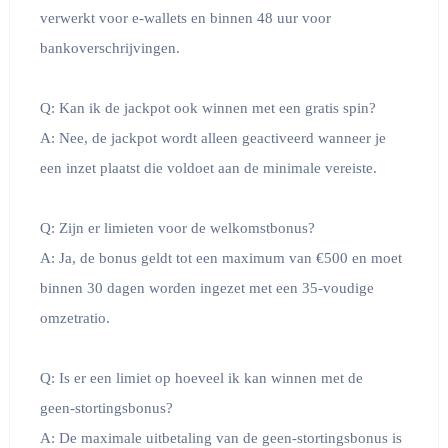
verwerkt voor e‑wallets en binnen 48 uur voor
bankoverschrijvingen.
Q: Kan ik de jackpot ook winnen met een gratis spin?
A: Nee, de jackpot wordt alleen geactiveerd wanneer je
een inzet plaatst die voldoet aan de minimale vereiste.
Q: Zijn er limieten voor de welkomstbonus?
A: Ja, de bonus geldt tot een maximum van €500 en moet
binnen 30 dagen worden ingezet met een 35‑voudige
omzetratio.
Q: Is er een limiet op hoeveel ik kan winnen met de
geen‑stortingsbonus?
A: De maximale uitbetaling van de geen‑stortingsbonus is