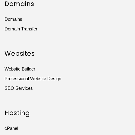
Domains
Domains
Domain Transfer
Websites
Website Builder
Professional Website Design
SEO Services
Hosting
cPanel