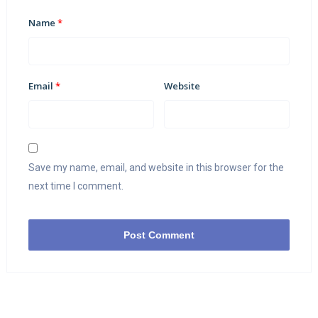
Name
*
Email
*
Website
Save my name, email, and website in this browser for the
next time I comment.