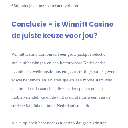
€50, mits je de inzetvereisten voltooit.
Conclusie – is Winnitt Casino
de juiste keuze voor jou?
Winnitt Casino combineert een grote jackpot‑selectie,
snelle uitbetalingen en een betrouwbare Nederlandse
licentie. De welkomstbonus en geen‑stortingsbonus geven
zowel beginners als ervaren spelers een mooie start. Met
een breed scala aan slots, live dealer spellen en een
mobielvriendelijke omgeving is dit platform een van de
sterkste kandidaten in de Nederlandse markt.
Als je op zoek bent naar een casino dat grote winsten