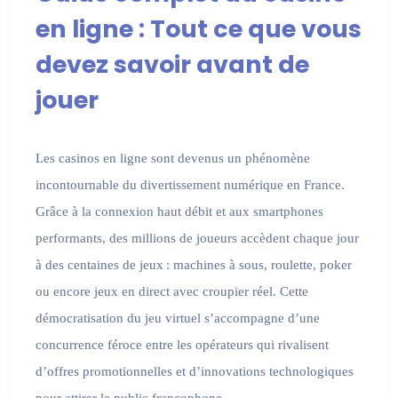
en ligne : Tout ce que vous
devez savoir avant de
jouer
Les casinos en ligne sont devenus un phénomène
incontournable du divertissement numérique en France.
Grâce à la connexion haut débit et aux smartphones
performants, des millions de joueurs accèdent chaque jour
à des centaines de jeux : machines à sous, roulette, poker
ou encore jeux en direct avec croupier réel. Cette
démocratisation du jeu virtuel s’accompagne d’une
concurrence féroce entre les opérateurs qui rivalisent
d’offres promotionnelles et d’innovations technologiques