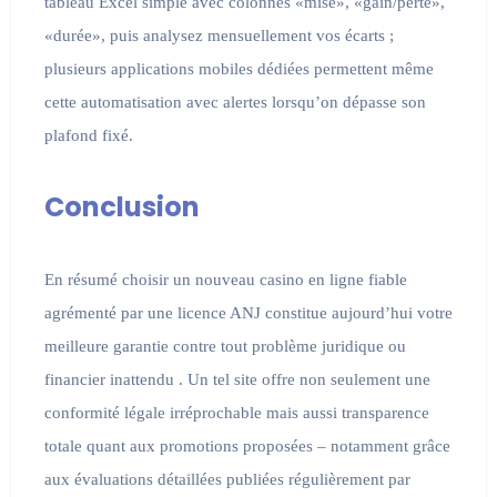
tableau Excel simple avec colonnes «mise», «gain/perte»,
«durée», puis analysez mensuellement vos écarts ;
plusieurs applications mobiles dédiées permettent même
cette automatisation avec alertes lorsqu’on dépasse son
plafond fixé.
Conclusion
En résumé choisir un nouveau casino en ligne fiable
agrémenté par une licence ANJ constitue aujourd’hui votre
meilleure garantie contre tout problème juridique ou
financier inattendu . Un tel site offre non seulement une
conformité légale irréprochable mais aussi transparence
totale quant aux promotions proposées – notamment grâce
aux évaluations détaillées publiées régulièrement par