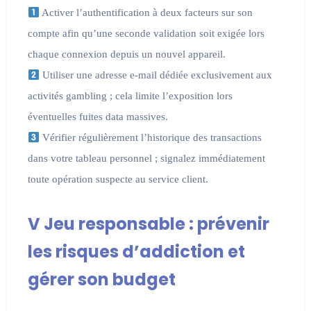
Activer l’authentification à deux facteurs sur son
compte afin qu’une seconde validation soit exigée lors
chaque connexion depuis un nouvel appareil.
Utiliser une adresse e‑mail dédiée exclusivement aux
activités gambling ; cela limite l’exposition lors
éventuelles fuites data massives.
Vérifier régulièrement l’historique des transactions
dans votre tableau personnel ; signalez immédiatement
toute opération suspecte au service client.
V Jeu responsable : prévenir
les risques d’addiction et
gérer son budget