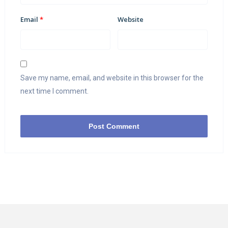
Email
*
Website
Save my name, email, and website in this browser for the
next time I comment.