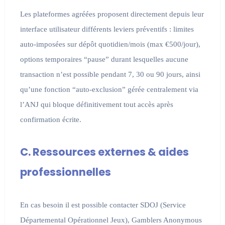
Les plateformes agréées proposent directement depuis leur
interface utilisateur différents leviers préventifs : limites
auto‑imposées sur dépôt quotidien/mois (max €500/jour),
options temporaires “pause” durant lesquelles aucune
transaction n’est possible pendant 7, 30 ou 90 jours, ainsi
qu’une fonction “auto‑exclusion” gérée centralement via
l’ANJ qui bloque définitivement tout accès après
confirmation écrite.
C.​ Ressources externes & aides
professionnelles
En cas besoin il est possible contacter SDOJ (Service
Départemental Opérationnel Jeux), Gamblers Anonymous