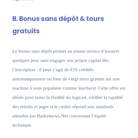
B. Bonus sans dépôt & tours
gratuits
Le bonus sans dépôt permet au joueur novice d’essayer
quelques jeux sans engager son propre capital dès
l’inscription : il peut s’agir de €10 crédités
automatiquement ou bien de vingt tours gratuits sur une
machine à sous populaire comme
Starburst
. Cette offre est
idéale pour tester la fluidité du logiciel, vérifier la rapidité
des retraits et juger si le casino répond aux standards
attendus par Basketnews.Net concernant l’équité
technique.