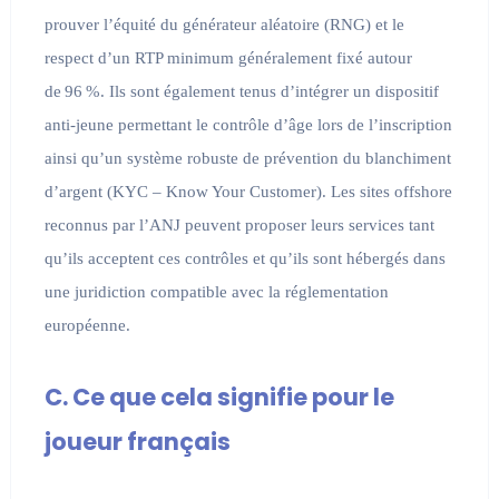
prouver l’équité du générateur aléatoire (RNG) et le
respect d’un RTP minimum généralement fixé autour
de 96 %. Ils sont également tenus d’intégrer un dispositif
anti‑jeune permettant le contrôle d’âge lors de l’inscription
ainsi qu’un système robuste de prévention du blanchiment
d’argent (KYC – Know Your Customer). Les sites offshore
reconnus par l’ANJ peuvent proposer leurs services tant
qu’ils acceptent ces contrôles et qu’ils sont hébergés dans
une juridiction compatible avec la réglementation
européenne.
C. Ce que cela signifie pour le
joueur français