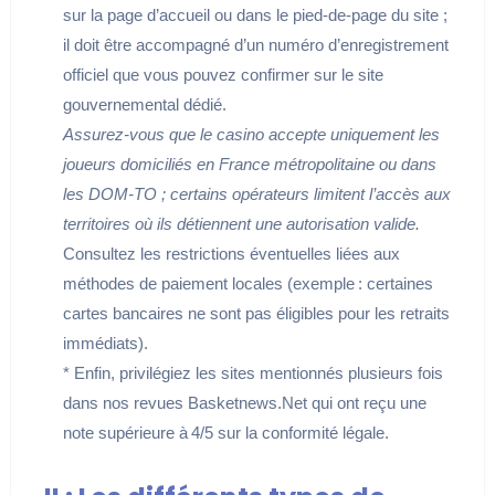
sur la page d’accueil ou dans le pied‑de‑page du site ;
il doit être accompagné d’un numéro d’enregistrement
officiel que vous pouvez confirmer sur le site
gouvernemental dédié.
Assurez‑vous que le casino accepte uniquement les
joueurs domiciliés en France métropolitaine ou dans
les DOM‑TO ; certains opérateurs limitent l’accès aux
territoires où ils détiennent une autorisation valide.
Consultez les restrictions éventuelles liées aux
méthodes de paiement locales (exemple : certaines
cartes bancaires ne sont pas éligibles pour les retraits
immédiats).
* Enfin, privilégiez les sites mentionnés plusieurs fois
dans nos revues Basketnews.Net qui ont reçu une
note supérieure à 4/5 sur la conformité légale.