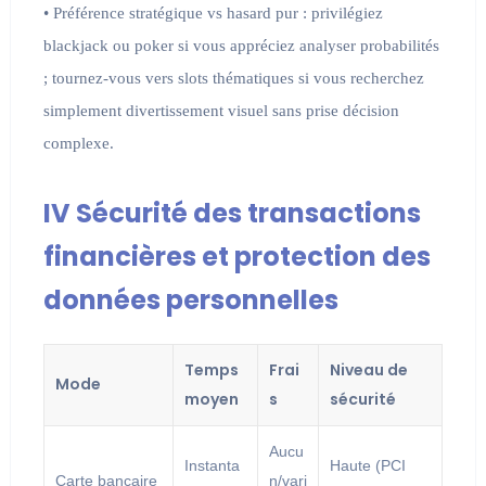
• Préférence stratégique vs hasard pur : privilégiez
blackjack ou poker si vous appréciez analyser probabilités
; tournez-vous vers slots thématiques si vous recherchez
simplement divertissement visuel sans prise décision
complexe.
IV Sécurité des transactions
financières et protection des
données personnelles
Temps
Frai
Niveau de
Mode
moyen
s
sécurité
Aucu
Instanta
Haute (PCI
Carte bancaire
n/vari