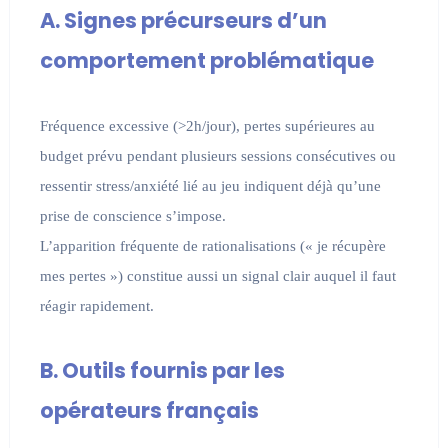
A. Signes précurseurs d’un
comportement problématique
Fréquence excessive (>2h/jour), pertes supérieures au
budget prévu pendant plusieurs sessions consécutives ou
ressentir stress/anxiété lié au jeu indiquent déjà qu’une
prise de conscience s’impose.
L’apparition fréquente de rationalisations (« je récupère
mes pertes ») constitue aussi un signal clair auquel il faut
réagir rapidement.
B. Outils fournis par les
opérateurs français