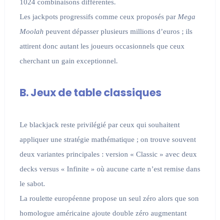
1024 combinaisons différentes.
Les jackpots progressifs comme ceux proposés par
Mega
Moolah
peuvent dépasser plusieurs millions d’euros ; ils
attirent donc autant les joueurs occasionnels que ceux
cherchant un gain exceptionnel.
B. Jeux de table classiques
Le blackjack reste privilégié par ceux qui souhaitent
appliquer une stratégie mathématique ; on trouve souvent
deux variantes principales : version « Classic » avec deux
decks versus « Infinite » où aucune carte n’est remise dans
le sabot.
La roulette européenne propose un seul zéro alors que son
homologue américaine ajoute double zéro augmentant