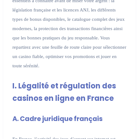
essentiels à connaître avant de miser votre argent : la
législation française et les licences ANJ, les différents
types de bonus disponibles, le catalogue complet des jeux
modernes, la protection des transactions financières ainsi
que les bonnes pratiques du jeu responsable. Vous
repartirez avec une feuille de route claire pour sélectionner
un casino fiable, optimiser vos promotions et jouer en
toute sérénité.
I. Légalité et régulation des
casinos en ligne en France
A. Cadre juridique français