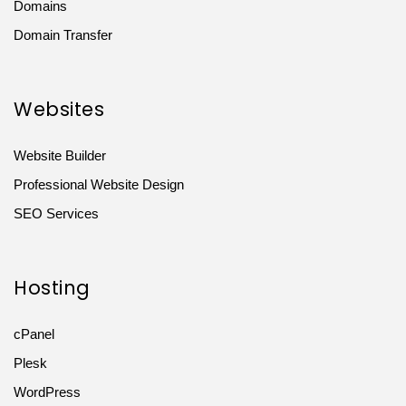
Domains
Domain Transfer
Websites
Website Builder
Professional Website Design
SEO Services
Hosting
cPanel
Plesk
WordPress