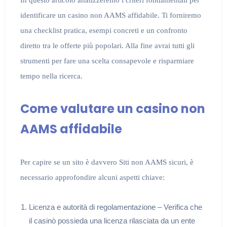
In questo articolo analizzeremo i criteri fondamentali per
identificare un casino non AAMS affidabile. Ti forniremo
una checklist pratica, esempi concreti e un confronto
diretto tra le offerte più popolari. Alla fine avrai tutti gli
strumenti per fare una scelta consapevole e risparmiare
tempo nella ricerca.
Come valutare un casino non
AAMS affidabile
Per capire se un sito è davvero Siti non AAMS sicuri, è
necessario approfondire alcuni aspetti chiave:
Licenza e autorità di regolamentazione – Verifica che
il casinò possieda una licenza rilasciata da un ente