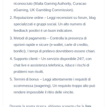
riconosciuto (Malta Gaming Authority, Curacao
eGaming, UK Gambling Commission).
Reputazione online – Leggi recensioni su forum, blog
specializzati e gruppi social. Un alto numero di
feedback positivi è un buon indicatore.
Metodi di pagamento – Controlla la presenza di
opzioni rapide e sicure (e‑wallet, carte di credito,
bonifici). I tempi di prelievo dovrebbero essere chiari.
Supporto clienti – Un servizio disponibile 24/7, con
chat live e assistenza telefonica, riduce i rischi di
problemi non risolti.
Termini di bonus – Leggi attentamente i requisiti di
scommessa (wagering). Un requisito troppo alto può
rendere impossibile il ritiro delle vincite.
Durante la nostra ricerca, abbiamo scoperto che la
lista