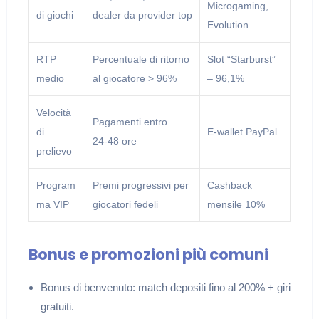
Microgaming,
di giochi
dealer da provider top
Evolution
RTP
Percentuale di ritorno
Slot “Starburst”
medio
al giocatore > 96%
– 96,1%
Velocità
Pagamenti entro
di
E‑wallet PayPal
24‑48 ore
prelievo
Program
Premi progressivi per
Cashback
ma VIP
giocatori fedeli
mensile 10%
Bonus e promozioni più comuni
Bonus di benvenuto: match depositi fino al 200% + giri
gratuiti.