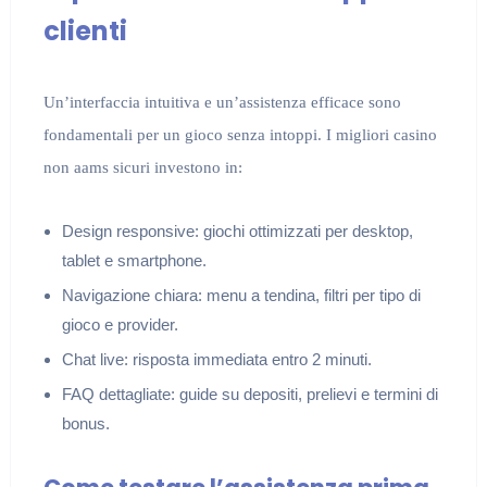
clienti
Un’interfaccia intuitiva e un’assistenza efficace sono
fondamentali per un gioco senza intoppi. I migliori casino
non aams sicuri investono in:
Design responsive: giochi ottimizzati per desktop,
tablet e smartphone.
Navigazione chiara: menu a tendina, filtri per tipo di
gioco e provider.
Chat live: risposta immediata entro 2 minuti.
FAQ dettagliate: guide su depositi, prelievi e termini di
bonus.