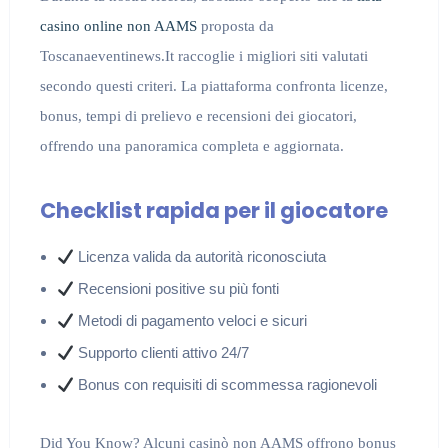
casino online non AAMS
proposta da
Toscanaeventinews.It raccoglie i migliori siti valutati
secondo questi criteri. La piattaforma confronta licenze,
bonus, tempi di prelievo e recensioni dei giocatori,
offrendo una panoramica completa e aggiornata.
Checklist rapida per il giocatore
Licenza valida da autorità riconosciuta
Recensioni positive su più fonti
Metodi di pagamento veloci e sicuri
Supporto clienti attivo 24/7
Bonus con requisiti di scommessa ragionevoli
Did You Know? Alcuni casinò non AAMS offrono bonus