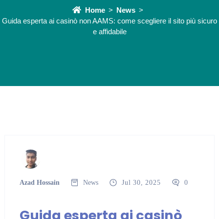
Home
News
Guida esperta ai casinò non AAMS: come scegliere il sito più sicuro
e affidabile
Azad Hossain
News
Jul 30, 2025
0
Guida esperta ai casinò