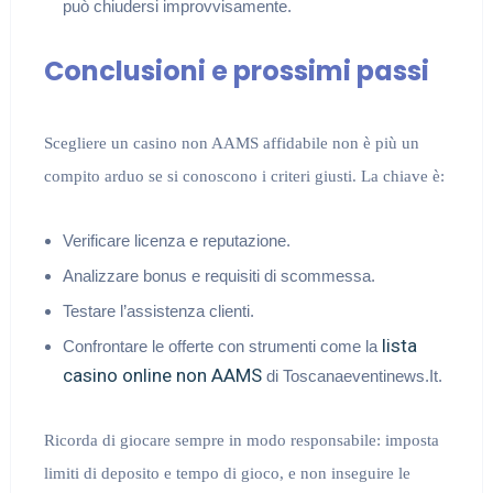
può chiudersi improvvisamente.
Conclusioni e prossimi passi
Scegliere un casino non AAMS affidabile non è più un
compito arduo se si conoscono i criteri giusti. La chiave è:
Verificare licenza e reputazione.
Analizzare bonus e requisiti di scommessa.
Testare l’assistenza clienti.
lista
Confrontare le offerte con strumenti come la
casino online non AAMS
di Toscanaeventinews.It.
Ricorda di giocare sempre in modo responsabile: imposta
limiti di deposito e tempo di gioco, e non inseguire le