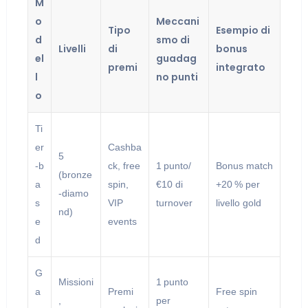
M
o
Meccani
Tipo
Esempio di
d
smo di
Livelli
di
bonus
el
guadag
premi
integrato
l
no punti
o
Ti
er
Cashba
5
‑b
ck, free
1 punto/
Bonus match
(bronze
a
spin,
€10 di
+20 % per
‑diamo
s
VIP
turnover
livello gold
nd)
e
events
d
G
Missioni
1 punto
a
Premi
Free spin
,
per