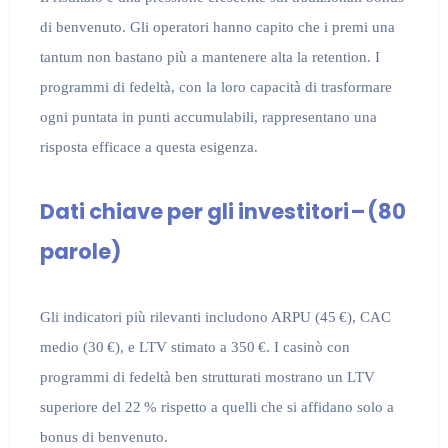
di benvenuto. Gli operatori hanno capito che i premi una
tantum non bastano più a mantenere alta la retention. I
programmi di fedeltà, con la loro capacità di trasformare
ogni puntata in punti accumulabili, rappresentano una
risposta efficace a questa esigenza.
Dati chiave per gli investitori – (80
parole)
Gli indicatori più rilevanti includono ARPU (45 €), CAC
medio (30 €), e LTV stimato a 350 €. I casinò con
programmi di fedeltà ben strutturati mostrano un LTV
superiore del 22 % rispetto a quelli che si affidano solo a
bonus di benvenuto.