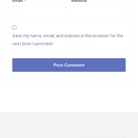
Email
*
Website
Save my name, email, and website in this browser for the
next time I comment.