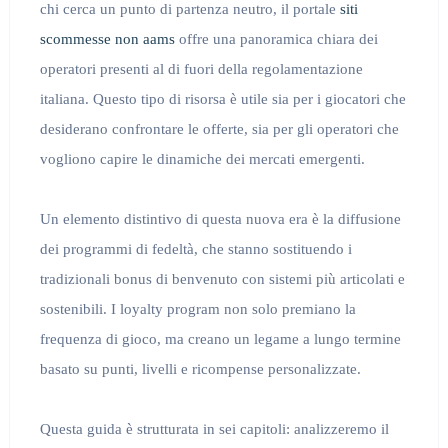
chi cerca un punto di partenza neutro, il portale
siti
scommesse non aams
offre una panoramica chiara dei
operatori presenti al di fuori della regolamentazione
italiana. Questo tipo di risorsa è utile sia per i giocatori che
desiderano confrontare le offerte, sia per gli operatori che
vogliono capire le dinamiche dei mercati emergenti.
Un elemento distintivo di questa nuova era è la diffusione
dei programmi di fedeltà, che stanno sostituendo i
tradizionali bonus di benvenuto con sistemi più articolati e
sostenibili. I loyalty program non solo premiano la
frequenza di gioco, ma creano un legame a lungo termine
basato su punti, livelli e ricompense personalizzate.
Questa guida è strutturata in sei capitoli: analizzeremo il