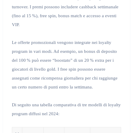
turnover. I premi possono includere cashback settimanale
(fino al 15 %), free spin, bonus match e accesso a eventi
VIP.
Le offerte promozionali vengono integrate nei loyalty
program in vari modi. Ad esempio, un bonus di deposito
del 100 % può essere “boostato” di un 20 % extra per i
giocatori di livello gold. I free spin possono essere
assegnati come ricompensa giornaliera per chi raggiunge
un certo numero di punti entro la settimana.
Di seguito una tabella comparativa di tre modelli di loyalty
program diffusi nel 2024: