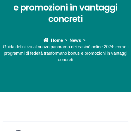
e promozioni in vantaggi
concreti
Home
News
Guida definitiva al nuovo panorama dei casinò online 2024: come i
programmi di fedeltà trasformano bonus e promozioni in vantaggi
concreti