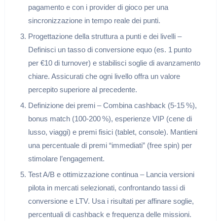
pagamento e con i provider di gioco per una
sincronizzazione in tempo reale dei punti.
Progettazione della struttura a punti e dei livelli –
Definisci un tasso di conversione equo (es. 1 punto
per €10 di turnover) e stabilisci soglie di avanzamento
chiare. Assicurati che ogni livello offra un valore
percepito superiore al precedente.
Definizione dei premi – Combina cashback (5‑15 %),
bonus match (100‑200 %), esperienze VIP (cene di
lusso, viaggi) e premi fisici (tablet, console). Mantieni
una percentuale di premi “immediati” (free spin) per
stimolare l’engagement.
Test A/B e ottimizzazione continua – Lancia versioni
pilota in mercati selezionati, confrontando tassi di
conversione e LTV. Usa i risultati per affinare soglie,
percentuali di cashback e frequenza delle missioni.