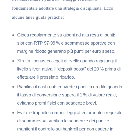
fondamentale adottare una strategia disciplinata. Ecco
alcune linee guida pratiche:
Gioca regolarmente su giochi ad alta resa di punti:
slot con RTP 97‑99 % e scommesse sportive con
margine ridotto generano più punti per euro speso.
Sfrutta i bonus collegati ai livelli: quando raggiungi il
livello silver, attiva il “deposit boost” del 20 % prima di
effettuare il prossimo ricarico.
Pianifica il cash‑out: converte i punti in credito quando
il tasso di conversione supera il 1 % di valore reale,
evitando premi fisici con scadenze brevi.
Evita le trappole comuni: leggi attentamente i requisiti
di scommessa, verifica le scadenze dei punti e
mantieni il controllo sul bankroll per non cadere in