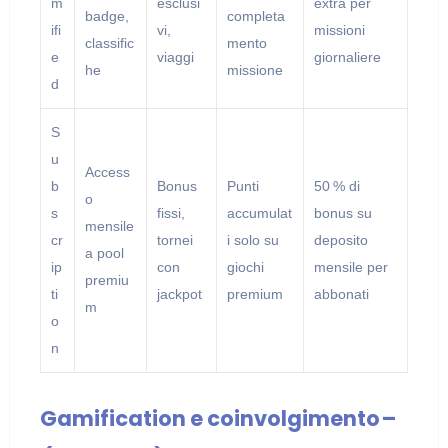
m
esclusi
extra per
badge,
completa
ifi
vi,
missioni
classific
mento
e
viaggi
giornaliere
he
missione
d
S
u
Access
b
Bonus
Punti
50 % di
o
s
fissi,
accumulat
bonus su
mensile
cr
tornei
i solo su
deposito
a pool
ip
con
giochi
mensile per
premiu
ti
jackpot
premium
abbonati
m
o
n
Gamification e coinvolgimento –