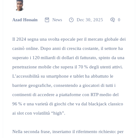
Azad Hossain
News
Dec 30, 2025
0
Il 2024 segna una svolta epocale per il mercato globale dei
casinò online. Dopo anni di crescita costante, il settore ha
superato i 120 miliardi di dollari di fatturato, spinto da una
penetrazione mobile che supera il 70 % degli utenti attivi.
L’accessibilità su smartphone e tablet ha abbattuto le
barriere geografiche, consentendo a giocatori di tutti i
continenti di accedere a piattaforme con RTP medio del
96 % e una varietà di giochi che va dal blackjack classico
ai slot con volatilità “high”.
Nella seconda frase, inseriamo il riferimento richiesto: per