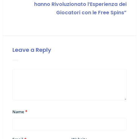
hanno Rivoluzionato l’Esperienza dei
Giocatori con le Free Spins”
Leave a Reply
Name
*