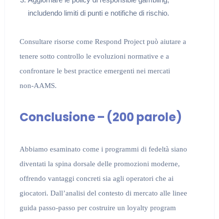
includendo limiti di punti e notifiche di rischio.
Consultare risorse come Respond Project può aiutare a
tenere sotto controllo le evoluzioni normative e a
confrontare le best practice emergenti nei mercati
non‑AAMS.
Conclusione – (200 parole)
Abbiamo esaminato come i programmi di fedeltà siano
diventati la spina dorsale delle promozioni moderne,
offrendo vantaggi concreti sia agli operatori che ai
giocatori. Dall’analisi del contesto di mercato alle linee
guida passo‑passo per costruire un loyalty program