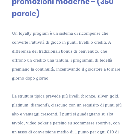
promozioni moderne – (360
parole)
Un loyalty program è un sistema di ricompense che
converte l’attività di gioco in punti, livelli o crediti. A
differenza dei tradizionali bonus di benvenuto, che
offrono un credito una tantum, i programmi di fedeltà
premiano la continuità, incentivando il giocatore a tornare
giorno dopo giorno.
La struttura tipica prevede più livelli (bronze, silver, gold,
platinum, diamond), ciascuno con un requisito di punti più
alto e vantaggi crescenti. I punti si guadagnano su slot,
tavolo, video poker e persino su scommesse sportive, con
un tasso di conversione medio di 1 punto per ogni €10 di