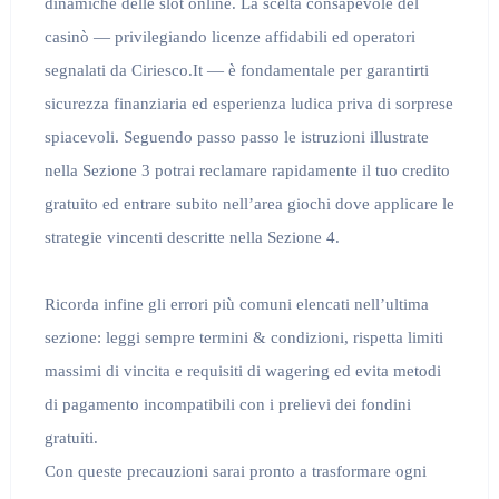
dinamiche delle slot online. La scelta consapevole del
casinò — privilegiando licenze affidabili ed operatori
segnalati da Ciriesco.It — è fondamentale per garantirti
sicurezza finanziaria ed esperienza ludica priva di sorprese
spiacevoli. Seguendo passo passo le istruzioni illustrate
nella Sezione 3 potrai reclamare rapidamente il tuo credito
gratuito ed entrare subito nell’area giochi dove applicare le
strategie vincenti descritte nella Sezione 4.
Ricorda infine gli errori più comuni elencati nell’ultima
sezione: leggi sempre termini & condizioni, rispetta limiti
massimi di vincita e requisiti di wagering ed evita metodi
di pagamento incompatibili con i prelievi dei fondini
gratuiti.
Con queste precauzioni sarai pronto a trasformare ogni