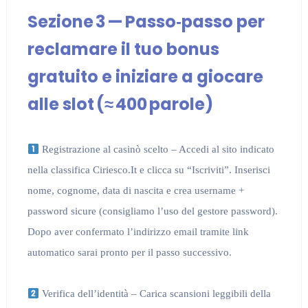
Sezione 3 — Passo‑passo per
reclamare il tuo bonus
gratuito e iniziare a giocare
alle slot (≈ 400 parole)
Registrazione al casinò scelto – Accedi al sito indicato
nella classifica Ciriesco.It e clicca su “Iscriviti”. Inserisci
nome, cognome, data di nascita e crea username +
password sicure (consigliamo l’uso del gestore password).
Dopo aver confermato l’indirizzo email tramite link
automatico sarai pronto per il passo successivo.
Verifica dell’identità – Carica scansioni leggibili della