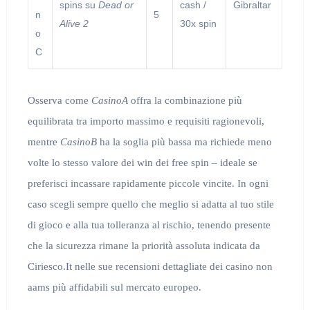
spins su
Dead or
cash /
Gibraltar
n
5
Alive 2
30x spin
o
C
Osserva come
CasinoA
offra la combinazione più
equilibrata tra importo massimo e requisiti ragionevoli,
mentre
CasinoB
ha la soglia più bassa ma richiede meno
volte lo stesso valore dei win dei free spin – ideale se
preferisci incassare rapidamente piccole vincite. In ogni
caso scegli sempre quello che meglio si adatta al tuo stile
di gioco e alla tua tolleranza al rischio, tenendo presente
che la sicurezza rimane la priorità assoluta indicata da
Ciriesco.It nelle sue recensioni dettagliate dei casino non
aams più affidabili sul mercato europeo.