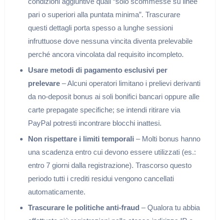
condizioni aggiuntive quali “solo scommesse su linee
pari o superiori alla puntata minima”. Trascurare
questi dettagli porta spesso a lunghe sessioni
infruttuose dove nessuna vincita diventa prelevabile
perché ancora vincolata dal requisito incompleto.
Usare metodi di pagamento esclusivi per
prelevare
– Alcuni operatori limitano i prelievi derivanti
da no‑deposit bonus ai soli bonifici bancari oppure alle
carte prepagate specifiche; se intendi ritirare via
PayPal potresti incontrare blocchi inattesi.
Non rispettare i limiti temporali
– Molti bonus hanno
una scadenza entro cui devono essere utilizzati (es.:
entro 7 giorni dalla registrazione). Trascorso questo
periodo tutti i crediti residui vengono cancellati
automaticamente.
Trascurare le politiche anti‑fraud
– Qualora tu abbia