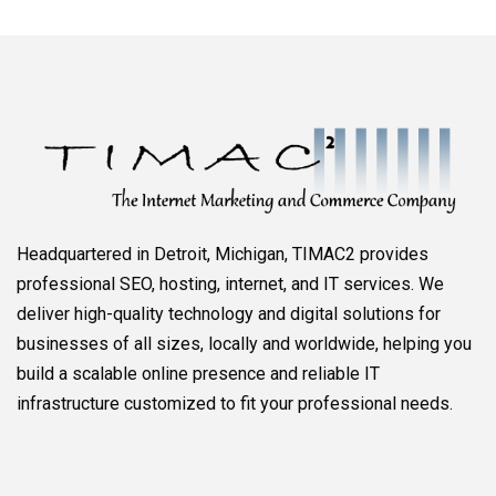
Headquartered in Detroit, Michigan, TIMAC2 provides
professional SEO, hosting, internet, and IT services. We
deliver high-quality technology and digital solutions for
businesses of all sizes, locally and worldwide, helping you
build a scalable online presence and reliable IT
infrastructure customized to fit your professional needs.