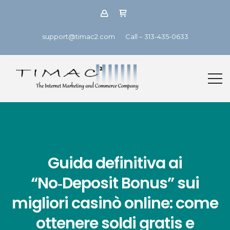
support@timac2.com
Call – 313-435-0633
Guida definitiva ai
“No‑Deposit Bonus” sui
migliori casinò online: come
ottenere soldi gratis e