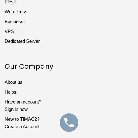
Plesk
WordPress
Business
VPS
Dedicated Server
Our Company
About us
Helps
Have an account?
Sign in now
New to TIMAC2?
Create a Account