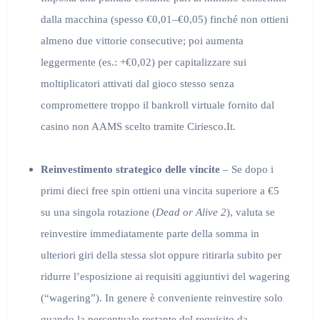
dalla macchina (spesso €0,01–€0,05) finché non ottieni
almeno due vittorie consecutive; poi aumenta
leggermente (es.: +€0,02) per capitalizzare sui
moltiplicatori attivati dal gioco stesso senza
compromettere troppo il bankroll virtuale fornito dal
casino non AAMS scelto tramite Ciriesco.It.
Reinvestimento strategico delle vincite
– Se dopo i
primi dieci free spin ottieni una vincita superiore a €5
su una singola rotazione (
Dead or Alive 2
), valuta se
reinvestire immediatamente parte della somma in
ulteriori giri della stessa slot oppure ritirarla subito per
ridurre l’esposizione ai requisiti aggiuntivi del wagering
(“wagering”). In genere è conveniente reinvestire solo
quando la percentuale restante del requisito da