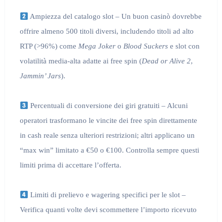
Ampiezza del catalogo slot – Un buon casinò dovrebbe
offrire almeno 500 titoli diversi, includendo titoli ad alto
RTP (>96%) come
Mega Joker
o
Blood Suckers
e slot con
volatilità media‑alta adatte ai free spin (
Dead or Alive 2
,
Jammin’ Jars
).
Percentuali di conversione dei giri gratuiti – Alcuni
operatori trasformano le vincite dei free spin direttamente
in cash reale senza ulteriori restrizioni; altri applicano un
“max win” limitato a €50 o €100. Controlla sempre questi
limiti prima di accettare l’offerta.
Limiti di prelievo e wagering specifici per le slot –
Verifica quanti volte devi scommettere l’importo ricevuto