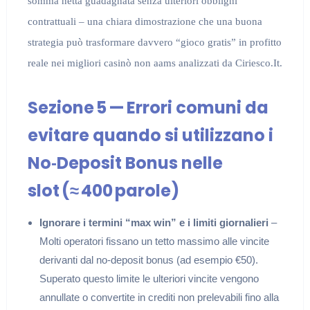
somma netta guadagnata senza ulteriori obblighi
contrattuali – una chiara dimostrazione che una buona
strategia può trasformare davvero “gioco gratis” in profitto
reale nei migliori casinò non aams analizzati da Ciriesco.It.
Sezione 5 — Errori comuni da
evitare quando si utilizzano i
No‑Deposit Bonus nelle
slot (≈ 400 parole)
Ignorare i termini “max win” e i limiti giornalieri
–
Molti operatori fissano un tetto massimo alle vincite
derivanti dal no‑deposit bonus (ad esempio €50).
Superato questo limite le ulteriori vincite vengono
annullate o convertite in crediti non prelevabili fino alla