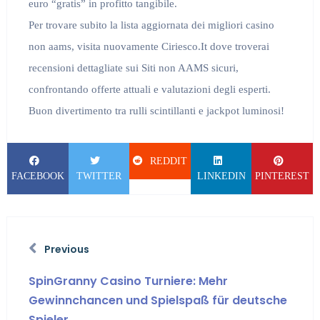
euro “gratis” in profitto tangibile.
Per trovare subito la lista aggiornata dei migliori casino
non aams, visita nuovamente Ciriesco.It dove troverai
recensioni dettagliate sui Siti non AAMS sicuri,
confrontando offerte attuali e valutazioni degli esperti.
Buon divertimento tra rulli scintillanti e jackpot luminosi!
REDDIT
FACEBOOK
TWITTER
LINKEDIN
PINTEREST
Previous
SpinGranny Casino Turniere: Mehr
Gewinnchancen und Spielspaß für deutsche
Spieler