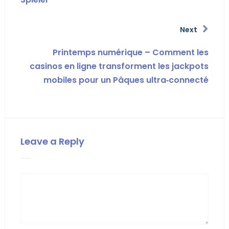
Next
Printemps numérique – Comment les
casinos en ligne transforment les jackpots
mobiles pour un Pâques ultra‑connecté
Leave a Reply