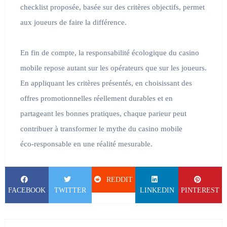
checklist proposée, basée sur des critères objectifs, permet
aux joueurs de faire la différence.
En fin de compte, la responsabilité écologique du casino
mobile repose autant sur les opérateurs que sur les joueurs.
En appliquant les critères présentés, en choisissant des
offres promotionnelles réellement durables et en
partageant les bonnes pratiques, chaque parieur peut
contribuer à transformer le mythe du casino mobile
éco‑responsable en une réalité mesurable.
REDDIT
FACEBOOK
TWITTER
LINKEDIN
PINTEREST