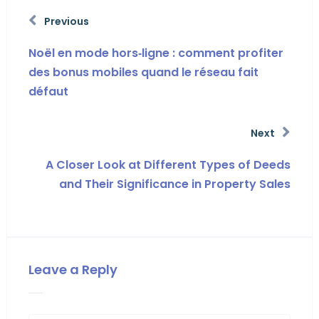
Previous
Noël en mode hors‑ligne : comment profiter
des bonus mobiles quand le réseau fait
défaut
Next
A Closer Look at Different Types of Deeds
and Their Significance in Property Sales
Leave a Reply