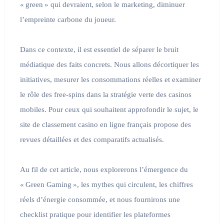
« green » qui devraient, selon le marketing, diminuer
l’empreinte carbone du joueur.
Dans ce contexte, il est essentiel de séparer le bruit
médiatique des faits concrets. Nous allons décortiquer les
initiatives, mesurer les consommations réelles et examiner
le rôle des free‑spins dans la stratégie verte des casinos
mobiles. Pour ceux qui souhaitent approfondir le sujet, le
site de classement casino en ligne français propose des
revues détaillées et des comparatifs actualisés.
Au fil de cet article, nous explorerons l’émergence du
« Green Gaming », les mythes qui circulent, les chiffres
réels d’énergie consommée, et nous fournirons une
checklist pratique pour identifier les plateformes