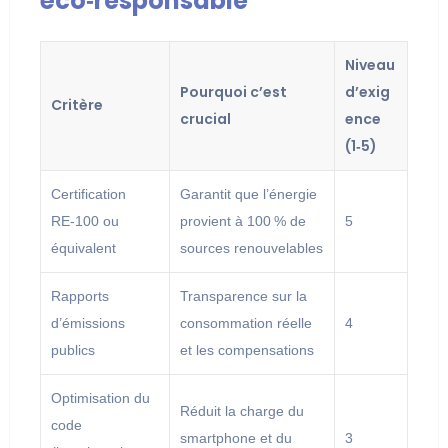
éco‑responsable
Niveau
Pourquoi c’est
d’exig
Critère
crucial
ence
(1‑5)
Certification
Garantit que l’énergie
RE‑100 ou
provient à 100 % de
5
équivalent
sources renouvelables
Rapports
Transparence sur la
d’émissions
consommation réelle
4
publics
et les compensations
Optimisation du
Réduit la charge du
code
smartphone et du
3