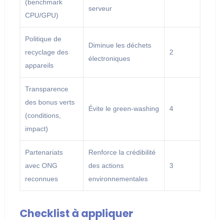
(benchmark
serveur
CPU/GPU)
Politique de
Diminue les déchets
recyclage des
2
électroniques
appareils
Transparence
des bonus verts
Évite le green‑washing
4
(conditions,
impact)
Partenariats
Renforce la crédibilité
avec ONG
des actions
3
reconnues
environnementales
Checklist à appliquer