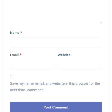
Name
*
Email
*
Website
Save my name, email, and website in this browser for the
next time I comment.