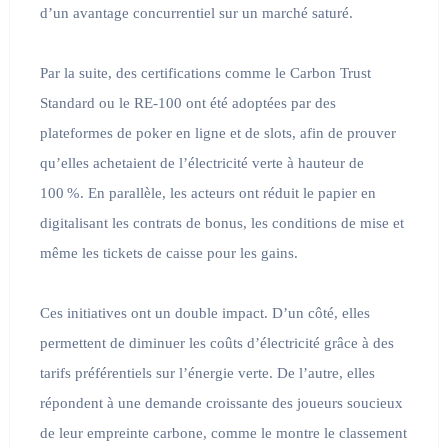
d’un avantage concurrentiel sur un marché saturé.
Par la suite, des certifications comme le Carbon Trust
Standard ou le RE‑100 ont été adoptées par des
plateformes de poker en ligne et de slots, afin de prouver
qu’elles achetaient de l’électricité verte à hauteur de
100 %. En parallèle, les acteurs ont réduit le papier en
digitalisant les contrats de bonus, les conditions de mise et
même les tickets de caisse pour les gains.
Ces initiatives ont un double impact. D’un côté, elles
permettent de diminuer les coûts d’électricité grâce à des
tarifs préférentiels sur l’énergie verte. De l’autre, elles
répondent à une demande croissante des joueurs soucieux
de leur empreinte carbone, comme le montre le classement