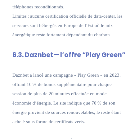
téléphones reconditionnés.
Limites : aucune certification officielle de data‑center, les
serveurs sont hébergés en Europe de l’Est où le mix
énergétique reste fortement dépendant du charbon.
6.3. Daznbet — l’offre “Play Green”
Daznbet a lancé une campagne « Play Green » en 2023,
offrant 10 % de bonus supplémentaire pour chaque
session de plus de 20 minutes effectuée en mode
économie d’énergie. Le site indique que 70 % de son
énergie provient de sources renouvelables, le reste étant
acheté sous forme de certificats verts.