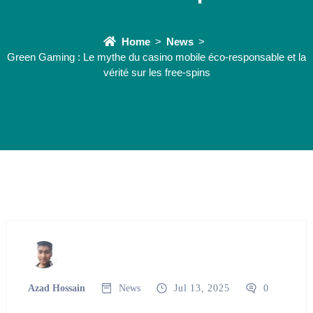
Home
News
Green Gaming : Le mythe du casino mobile éco‑responsable et la
vérité sur les free‑spins
Azad Hossain
News
Jul 13, 2025
0