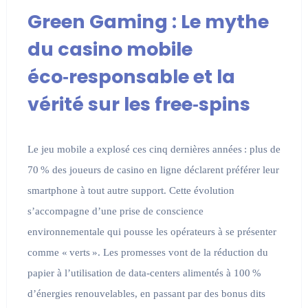
Green Gaming : Le mythe
du casino mobile
éco‑responsable et la
vérité sur les free‑spins
Le jeu mobile a explosé ces cinq dernières années : plus de
70 % des joueurs de casino en ligne déclarent préférer leur
smartphone à tout autre support. Cette évolution
s’accompagne d’une prise de conscience
environnementale qui pousse les opérateurs à se présenter
comme « verts ». Les promesses vont de la réduction du
papier à l’utilisation de data‑centers alimentés à 100 %
d’énergies renouvelables, en passant par des bonus dits