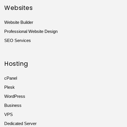
Websites
Website Builder
Professional Website Design
SEO Services
Hosting
cPanel
Plesk
WordPress
Business
VPS
Dedicated Server