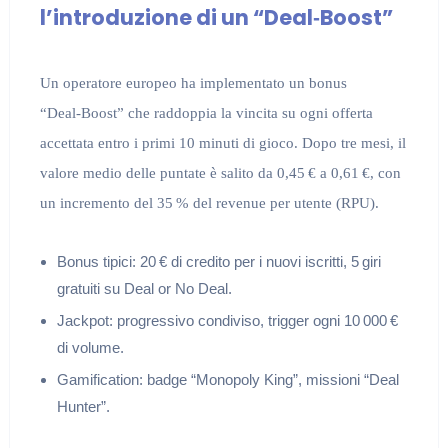
l’introduzione di un “Deal‑Boost”
Un operatore europeo ha implementato un bonus
“Deal‑Boost” che raddoppia la vincita su ogni offerta
accettata entro i primi 10 minuti di gioco. Dopo tre mesi, il
valore medio delle puntate è salito da 0,45 € a 0,61 €, con
un incremento del 35 % del revenue per utente (RPU).
Bonus tipici: 20 € di credito per i nuovi iscritti, 5 giri
gratuiti su Deal or No Deal.
Jackpot: progressivo condiviso, trigger ogni 10 000 €
di volume.
Gamification: badge “Monopoly King”, missioni “Deal
Hunter”.