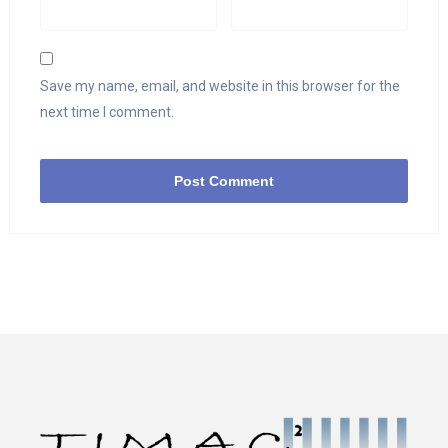
Save my name, email, and website in this browser for the
next time I comment.