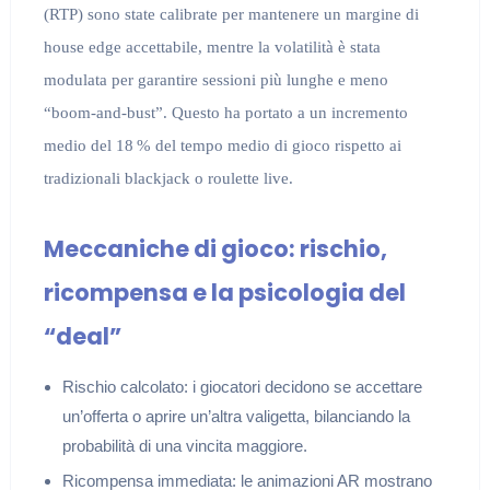
(RTP) sono state calibrate per mantenere un margine di
house edge accettabile, mentre la volatilità è stata
modulata per garantire sessioni più lunghe e meno
“boom‑and‑bust”. Questo ha portato a un incremento
medio del 18 % del tempo medio di gioco rispetto ai
tradizionali blackjack o roulette live.
Meccaniche di gioco: rischio,
ricompensa e la psicologia del
“deal”
Rischio calcolato: i giocatori decidono se accettare
un’offerta o aprire un’altra valigetta, bilanciando la
probabilità di una vincita maggiore.
Ricompensa immediata: le animazioni AR mostrano