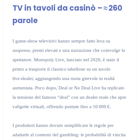
TV in tavoli da casinò – ≈ 260
parole
I game‑show televisivi hanno sempre fatto leva su
suspense, premi elevati e una narrazione che coinvolge lo
spettatore. Monopoly Live, lanciato nel 2020, è stato il
primo a trasporre il classico tabellone su un tavolo
live‑dealer, aggiungendo una ruota girevole in realtà
aumentata. Poco dopo, Deal or No Deal Live ha replicato
la tensione del famoso “deal” con un dealer reale che apre
valigette virtuali, offrendo puntate fino a 10 000 €.
I produttori hanno dovuto semplificare le regole per
adattarle al contesto del gambling: le probabilità di vincita