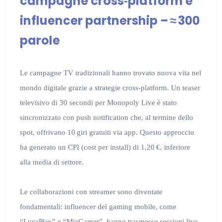
campagne cross‑platform e
influencer partnership – ≈ 300
parole
Le campagne TV tradizionali hanno trovato nuova vita nel
mondo digitale grazie a strategie cross‑platform. Un teaser
televisivo di 30 secondi per Monopoly Live è stato
sincronizzato con push notification che, al termine dello
spot, offrivano 10 giri gratuiti via app. Questo approccio
ha generato un CPI (cost per install) di 1,20 €, inferiore
alla media di settore.
Le collaborazioni con streamer sono diventate
fondamentali: influencer del gaming mobile, come
“LucaPlay” e “MiaGamer”, hanno trasmesso sessioni live