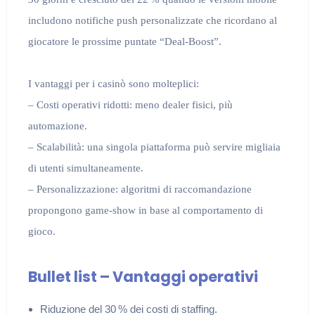
includono notifiche push personalizzate che ricordano al
giocatore le prossime puntate “Deal‑Boost”.
I vantaggi per i casinò sono molteplici:
– Costi operativi ridotti: meno dealer fisici, più
automazione.
– Scalabilità: una singola piattaforma può servire migliaia
di utenti simultaneamente.
– Personalizzazione: algoritmi di raccomandazione
propongono game‑show in base al comportamento di
gioco.
Bullet list – Vantaggi operativi
Riduzione del 30 % dei costi di staffing.