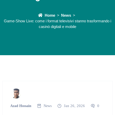
Home
News
Game‑Show Live: come i format televisivi stanno trasformando i
casinò digitali e mobile
Azad Hossain
News
Jan 26, 2026
0