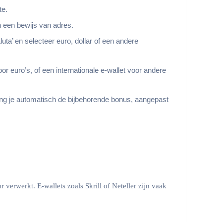
te.
en een bewijs van adres.
luta’ en selecteer euro, dollar of een andere
 euro’s, of een internationale e‑wallet voor andere
ang je automatisch de bijbehorende bonus, aangepast
erwerkt. E‑wallets zoals Skrill of Neteller zijn vaak