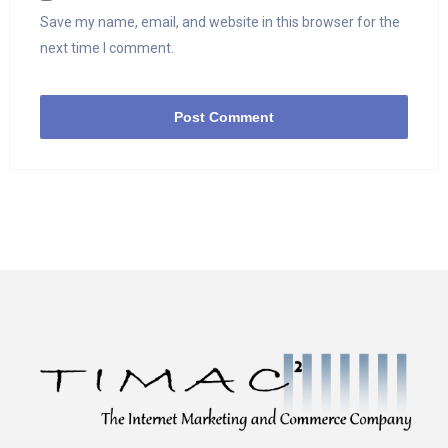
Save my name, email, and website in this browser for the
next time I comment.