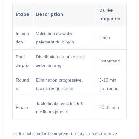
Durée
Étape
Description
moyenne
Inscrip
Validation du wallet,
2 min
tion
paiement du buy‑in
Pool
Distribution du prize pool
Instantané
de prix
selon le rang
Round
Elimination progressive,
5‑15 min
s
tables rééquilibrées
par round
Table finale avec les 6‑8
Finale
20‑30 min
meilleurs joueurs
Le format standard comprend un buy‑in fixe, un prize