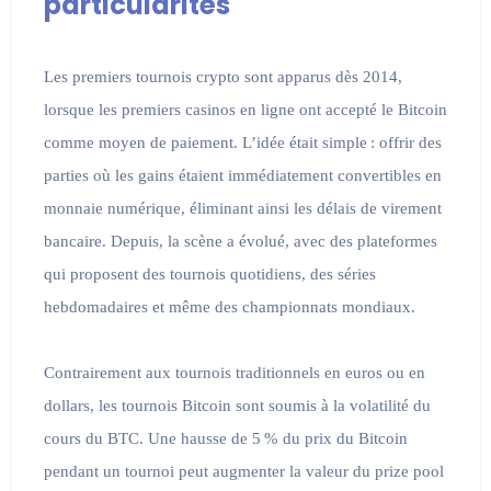
particularités
Les premiers tournois crypto sont apparus dès 2014,
lorsque les premiers casinos en ligne ont accepté le Bitcoin
comme moyen de paiement. L’idée était simple : offrir des
parties où les gains étaient immédiatement convertibles en
monnaie numérique, éliminant ainsi les délais de virement
bancaire. Depuis, la scène a évolué, avec des plateformes
qui proposent des tournois quotidiens, des séries
hebdomadaires et même des championnats mondiaux.
Contrairement aux tournois traditionnels en euros ou en
dollars, les tournois Bitcoin sont soumis à la volatilité du
cours du BTC. Une hausse de 5 % du prix du Bitcoin
pendant un tournoi peut augmenter la valeur du prize pool