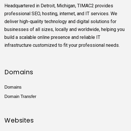
Headquartered in Detroit, Michigan, TIMAC2 provides
professional SEO, hosting, internet, and IT services. We
deliver high-quality technology and digital solutions for
businesses of all sizes, locally and worldwide, helping you
build a scalable online presence and reliable IT
infrastructure customized to fit your professional needs.
Domains
Domains
Domain Transfer
Websites