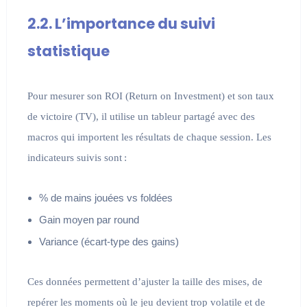
2.2. L’importance du suivi
statistique
Pour mesurer son ROI (Return on Investment) et son taux
de victoire (TV), il utilise un tableur partagé avec des
macros qui importent les résultats de chaque session. Les
indicateurs suivis sont :
% de mains jouées vs foldées
Gain moyen par round
Variance (écart‑type des gains)
Ces données permettent d’ajuster la taille des mises, de
repérer les moments où le jeu devient trop volatile et de