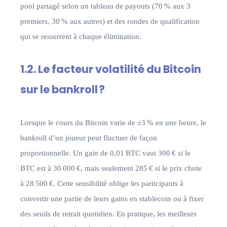
pool partagé selon un tableau de payouts (70 % aux 3
premiers, 30 % aux autres) et des rondes de qualification
qui se resserrent à chaque élimination.
1.2. Le facteur volatilité du Bitcoin
sur le bankroll ?
Lorsque le cours du Bitcoin varie de ±3 % en une heure, le
bankroll d’un joueur peut fluctuer de façon
proportionnelle. Un gain de 0,01 BTC vaut 300 € si le
BTC est à 30 000 €, mais seulement 285 € si le prix chute
à 28 500 €. Cette sensibilité oblige les participants à
convertir une partie de leurs gains en stablecoin ou à fixer
des seuils de retrait quotidien. En pratique, les meilleurs