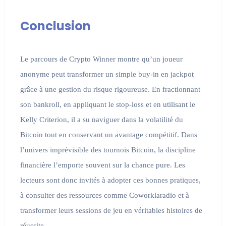
Conclusion
Le parcours de Crypto Winner montre qu’un joueur
anonyme peut transformer un simple buy‑in en jackpot
grâce à une gestion du risque rigoureuse. En fractionnant
son bankroll, en appliquant le stop‑loss et en utilisant le
Kelly Criterion, il a su naviguer dans la volatilité du
Bitcoin tout en conservant un avantage compétitif. Dans
l’univers imprévisible des tournois Bitcoin, la discipline
financière l’emporte souvent sur la chance pure. Les
lecteurs sont donc invités à adopter ces bonnes pratiques,
à consulter des ressources comme Coworklaradio et à
transformer leurs sessions de jeu en véritables histoires de
réussite.