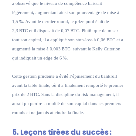
a observé que le niveau de compétence baissait
légèrement, augmentant ainsi son pourcentage de mise à
1,5 %. Avant le dernier round, le prize pool était de
2,3 BTC et il disposait de 0,07 BTC. Plutôt que de miser
tout son capital, il a appliqué son stop‑loss à 0,06 BTC et a
augmenté la mise à 0,003 BTC, suivant le Kelly Criterion
qui indiquait un edge de 6 %.
Cette gestion prudente a évité l’épuisement du bankroll
avant la table finale, où il a finalement remporté le premier
prix de 2 BTC. Sans la discipline du risk management, il
aurait pu perdre la moitié de son capital dans les premiers
rounds et ne jamais atteindre la finale.
5. Leçons tirées du succès :