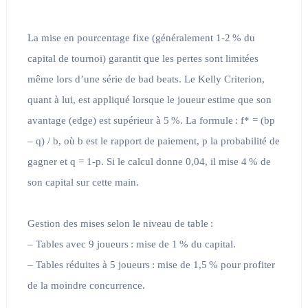
La mise en pourcentage fixe (généralement 1‑2 % du
capital de tournoi) garantit que les pertes sont limitées
même lors d’une série de bad beats. Le Kelly Criterion,
quant à lui, est appliqué lorsque le joueur estime que son
avantage (edge) est supérieur à 5 %. La formule : f* = (bp
– q) / b, où b est le rapport de paiement, p la probabilité de
gagner et q = 1‑p. Si le calcul donne 0,04, il mise 4 % de
son capital sur cette main.
Gestion des mises selon le niveau de table :
– Tables avec 9 joueurs : mise de 1 % du capital.
– Tables réduites à 5 joueurs : mise de 1,5 % pour profiter
de la moindre concurrence.