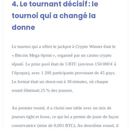
4. Le tournant décisif : le
tournoi qui a changé la
donne
Le tournoi qui a offert le jackpot à Crypto Winner était le
« Bitcoin Mega‑Sprint », organisé par un casino crypto
réputé. Le prize pool était de 5 BTC (environ 150 000 € à
l’époque), avec 1 200 participants provenant de 45 pays.
Le format était un shoot‑out à 30 minutes, où chaque
round éliminait 25 % des joueurs.
Au premier round, il a choisi une table avec un mix de
joueurs tight et loose, ce qui lui a permis de jouer de façon
conservatrice (mise de 0,001 BTC). Au deuxième round, il