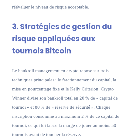
réévaluer le niveau de risque acceptable.
3. Stratégies de gestion du
risque appliquées aux
tournois Bitcoin
Le bankroll management en crypto repose sur trois
techniques principales : le fractionnement du capital, la
mise en pourcentage fixe et le Kelly Criterion. Crypto
Winner divise son bankroll total en 20 % de « capital de
tournoi » et 80 % de « réserve de sécurité ». Chaque
inscription consomme au maximum 2 % de ce capital de
tournoi, ce qui lui laisse la marge de jouer au moins 50
tournois avant de toucher la réserve.