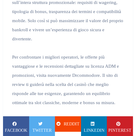
sull’intera struttura promozionale: requisiti di wagering,
tipologia di bonus, trasparenza dei termini e compatibilità
mobile. Solo così si può massimizzare il valore del proprio
bankroll e vivere un’esperienza di gioco sicura e
divertente.
Per confrontare i migliori operatori, le offerte più
vantaggiose e le recensioni dettagliate su licenza ADM e
promozioni, visita nuovamente Drcommodore. Il sito di
review ti guiderà nella scelta del casinò che meglio
risponde alle tue esigenze, garantendo un equilibrio
ottimale tra slot classiche, moderne e bonus su misura.
REDDIT
FACEBOOK
TWITTER
LINKEDIN
PINTEREST