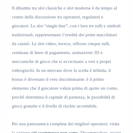
Il dibattito tra slot classiche e slot moderne è da tempo al
centro della discussione tra operatori, regulator​i e
giocatori. Le slot “single‑line”, con i loro tre rulli e simboli
tradizionali, rappresentano l’eredità dei primi macchinari
da casinò. Le slot video, invece, offrono cinque rulli,
centinaia di linee di pagamento, animazioni 3D e
meccaniche di gioco che si avvicinano a veri e propri
videogiochi. In un mercato dove la scelta è infinita, il
bonus è diventato il vero discriminante: è il primo
elemento che il giocatore valuta prima di aprire un conto,
perché determina il capitale di partenza, le possibilità di
gioco gratuito e il livello di rischio accettabile.
Per una panoramica completa dei migliori operatori, visita
la sezione
siti scommesse non aams
. Drcommodore, grazie