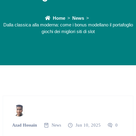
Home
News
Dalla classica alla moderna: come i bonus modellano il portafoglio
giochi dei migliori siti di slot
Azad Hossain
News
Jun 10, 2025
0