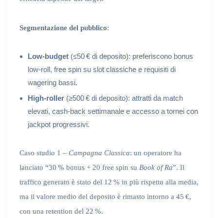
Segmentazione del pubblico
:
Low‑budget
(≤50 € di deposito): preferiscono bonus
low‑roll, free spin su slot classiche e requisiti di
wagering bassi.
High‑roller
(≥500 € di deposito): attratti da match
elevati, cash‑back settimanale e accesso a tornei con
jackpot progressivi.
Caso studio 1 –
Campagna Classica
: un operatore ha
lanciato “30 % bonus + 20 free spin su
Book of Ra
”. Il
traffico generato è stato del 12 % in più rispetto alla media,
ma il valore medio del deposito è rimasto intorno a 45 €,
con una retention del 22 %.