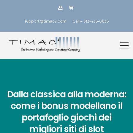
support@timac2.com
Call – 313-435-0633
Dalla classica alla moderna:
come i bonus modellano il
portafoglio giochi dei
migliori siti di slot