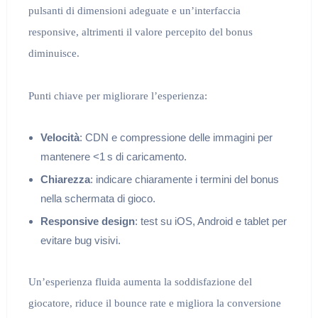
pulsanti di dimensioni adeguate e un’interfaccia
responsive, altrimenti il valore percepito del bonus
diminuisce.
Punti chiave per migliorare l’esperienza:
Velocità
: CDN e compressione delle immagini per
mantenere <1 s di caricamento.
Chiarezza
: indicare chiaramente i termini del bonus
nella schermata di gioco.
Responsive design
: test su iOS, Android e tablet per
evitare bug visivi.
Un’esperienza fluida aumenta la soddisfazione del
giocatore, riduce il bounce rate e migliora la conversione