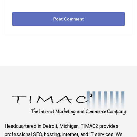
Headquartered in Detroit, Michigan, TIMAC2 provides
professional SEO, hosting, internet, and IT services. We