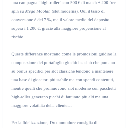
una campagna “high‑roller” con 500 € di match + 200 free
spin su
Mega Moolah
(slot moderna). Qui il tasso di
conversione è del 7 %, ma il valore medio del deposito
supera i 1 200 €, grazie alla maggiore propensione al
rischio.
Queste differenze mostrano come le promozioni guidino la
composizione del portafoglio giochi: i casinò che puntano
su bonus specifici per slot classiche tendono a mantenere
una base di giocatori più stabile ma con spendi contenuti,
mentre quelli che promuovono slot moderne con pacchetti
high‑roller generano picchi di fatturato più alti ma una
maggiore volatilità della clientela.
Per la fidelizzazione, Drcommodore consiglia di