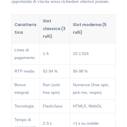
opportunità di vincita senza richiedere ulteriori puntate.
Slot
Caratteris
Slot moderna (5
classica (3
tica
rulli)
rulli)
Linee di
1‑5
10‑1 024
pagamento
RTP medio
92‑94 %
95‑98 %
Bonus
Rari (solo
Numerosi (free spin,
integrati
free spin)
pick‑me, respin)
Tecnologia
Flash/Java
HTML5, WebGL
Tempo di
2‑3 s
<1 s su mobile