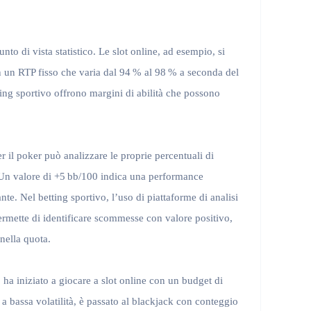
unto di vista statistico. Le slot online, ad esempio, si
n un RTP fisso che varia dal 94 % al 98 % a seconda del
etting sportivo offrono margini di abilità che possono
r il poker può analizzare le proprie percentuali di
. Un valore di +5 bb/100 indica una performance
ante. Nel betting sportivo, l’uso di piattaforme di analisi
 permette di identificare scommesse con valore positivo,
 nella quota.
ha iniziato a giocare a slot online con un budget di
t a bassa volatilità, è passato al blackjack con conteggio