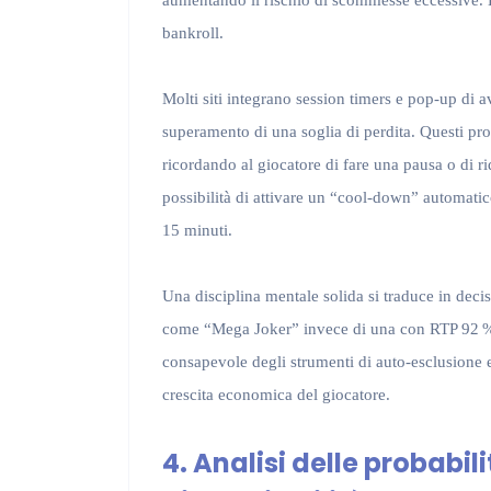
aumentando il rischio di scommesse eccessive. 
bankroll.
Molti siti integrano session timers e pop‑up di a
superamento di una soglia di perdita. Questi p
ricordando al giocatore di fare una pausa o di r
possibilità di attivare un “cool‑down” automati
15 minuti.
Una disciplina mentale solida si traduce in deci
come “Mega Joker” invece di una con RTP 92 % r
consapevole degli strumenti di auto‑esclusione e 
crescita economica del giocatore.
4. Analisi delle probabil