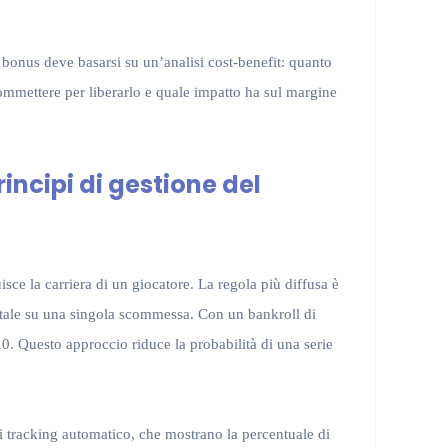
un bonus deve basarsi su un’analisi cost‑benefit: quanto
commettere per liberarlo e quale impatto ha sul margine
principi di gestione del
isce la carriera di un giocatore. La regola più diffusa è
totale su una singola scommessa. Con un bankroll di
0. Questo approccio riduce la probabilità di una serie
i tracking automatico, che mostrano la percentuale di