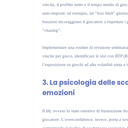
vincita, il profitto netto e il tempo medio di gi
auto‑imposti: ad esempio, un “loss limit” giorna
funzioni incoraggiano il giocatore a rispettare i
“chasing”.
Implementare una routine di revisione settimanal
vincite per gioco, identificare le slot con RTP (
l’esposizione su giochi ad alta volatilità aiuta a 
3. La psicologia delle sc
emozioni
Il tilt, ovvero lo stato emotivo di frustrazione d
giocatore. L’overconfidence, invece, porta a sov