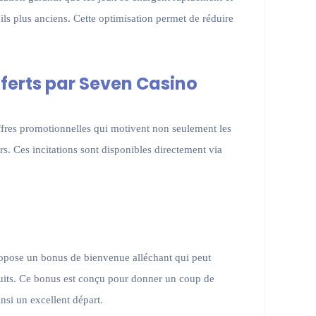
ls plus anciens. Cette optimisation permet de réduire
ferts par Seven Casino
ffres promotionnelles qui motivent non seulement les
rs. Ces incitations sont disponibles directement via
ropose un bonus de bienvenue alléchant qui peut
tuits. Ce bonus est conçu pour donner un coup de
insi un excellent départ.