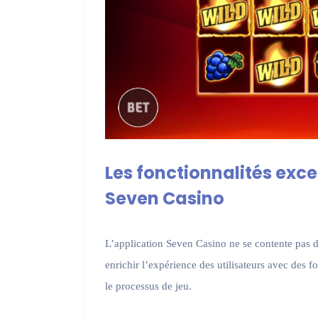
Les fonctionnalités exce
Seven Casino
L’application Seven Casino ne se contente pas d’
enrichir l’expérience des utilisateurs avec des f
le processus de jeu.