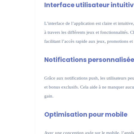
Interface utilisateur intuiti
L’interface de l’application est claire et intui
à travers les différents jeux et fonctionnalités. 
facilitant l’accès rapide aux jeux, promotions et
Notifications personnalisé
Grâce aux notifications push, les utilisateurs p
et bonus exclusifs. Cela aide à ne manquer aucun
gain.
Optimisation pour mobile
Avec une conception axée sur le mobile, l’applic