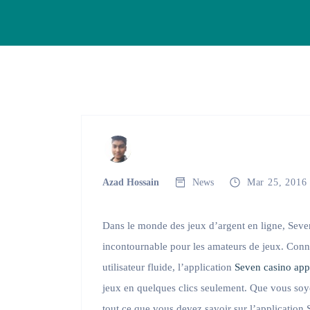
Azad Hossain
News
Mar 25, 2016
Dans le monde des jeux d’argent en ligne, Se
incontournable pour les amateurs de jeux. Conn
utilisateur fluide, l’application
Seven casino app
jeux en quelques clics seulement. Que vous soye
tout ce que vous devez savoir sur l’application 