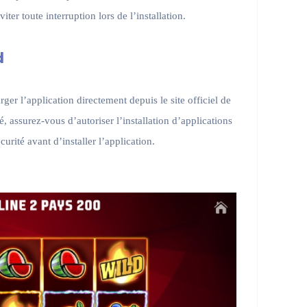
ter toute interruption lors de l’installation.
d
er l’application directement depuis le site officiel de
, assurez-vous d’autoriser l’installation d’applications
rité avant d’installer l’application.