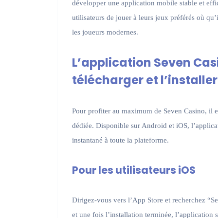
développer une application mobile stable et eff
utilisateurs de jouer à leurs jeux préférés où qu’i
les joueurs modernes.
L’application Seven Cas
télécharger et l’installer
Pour profiter au maximum de Seven Casino, il es
dédiée. Disponible sur Android et iOS, l’applicati
instantané à toute la plateforme.
Pour les utilisateurs iOS
Dirigez-vous vers l’App Store et recherchez “S
et une fois l’installation terminée, l’application