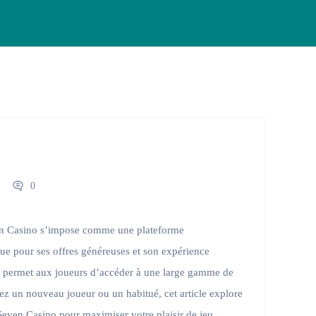
0
ven Casino s’impose comme une plateforme
ue pour ses offres généreuses et son expérience
permet aux joueurs d’accéder à une large gamme de
z un nouveau joueur ou un habitué, cet article explore
Seven Casino pour maximiser votre plaisir de jeu.