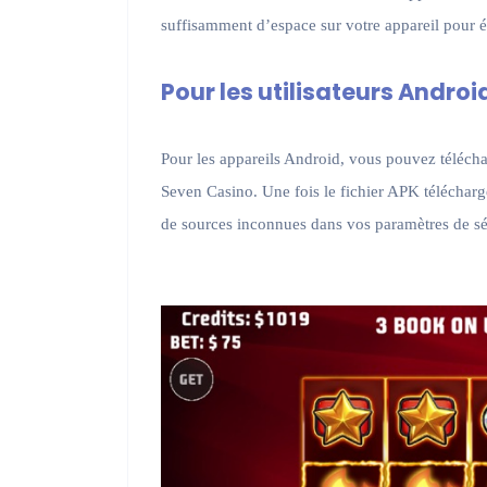
suffisamment d’espace sur votre appareil pour évi
Pour les utilisateurs Androi
Pour les appareils Android, vous pouvez télécharg
Seven Casino. Une fois le fichier APK téléchargé
de sources inconnues dans vos paramètres de sécu