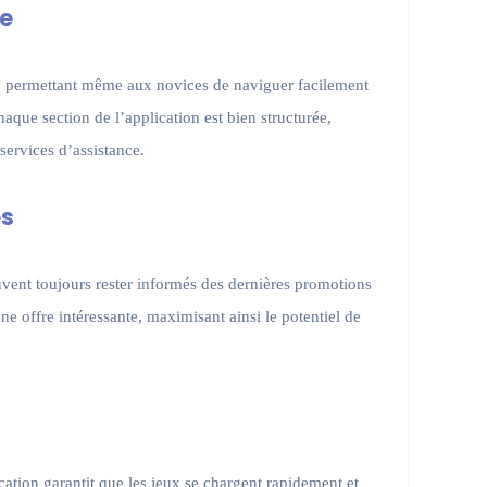
ve
tive, permettant même aux novices de naviguer facilement
Chaque section de l’application est bien structurée,
 services d’assistance.
es
euvent toujours rester informés des dernières promotions
e offre intéressante, maximisant ainsi le potentiel de
ation garantit que les jeux se chargent rapidement et