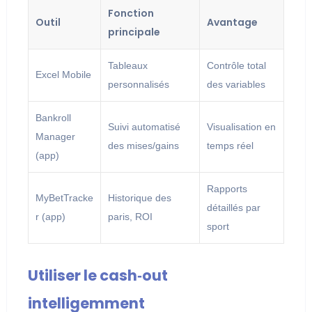
Fonction
Outil
Avantage
principale
Tableaux
Contrôle total
Excel Mobile
personnalisés
des variables
Bankroll
Suivi automatisé
Visualisation en
Manager
des mises/gains
temps réel
(app)
Rapports
MyBetTracke
Historique des
détaillés par
r (app)
paris, ROI
sport
Utiliser le cash‑out
intelligemment