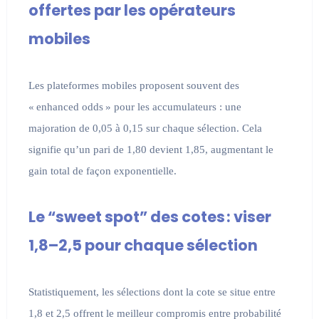
offertes par les opérateurs
mobiles
Les plateformes mobiles proposent souvent des
« enhanced odds » pour les accumulateurs : une
majoration de 0,05 à 0,15 sur chaque sélection. Cela
signifie qu’un pari de 1,80 devient 1,85, augmentant le
gain total de façon exponentielle.
Le “sweet spot” des cotes : viser
1,8–2,5 pour chaque sélection
Statistiquement, les sélections dont la cote se situe entre
1,8 et 2,5 offrent le meilleur compromis entre probabilité