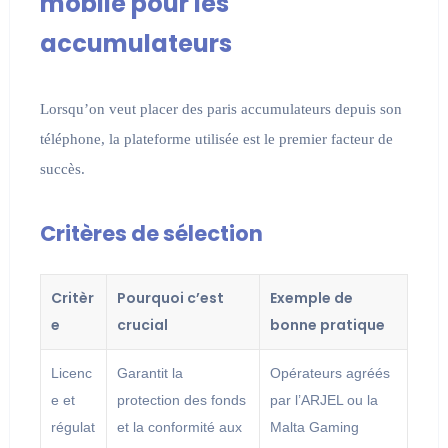
mobile pour les
accumulateurs
Lorsqu’on veut placer des paris accumulateurs depuis son
téléphone, la plateforme utilisée est le premier facteur de
succès.
Critères de sélection
Critèr
Pourquoi c’est
Exemple de
e
crucial
bonne pratique
Licenc
Garantit la
Opérateurs agréés
e et
protection des fonds
par l’ARJEL ou la
régulat
et la conformité aux
Malta Gaming