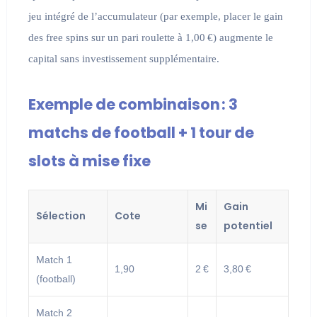
jeu intégré de l’accumulateur (par exemple, placer le gain
des free spins sur un pari roulette à 1,00 €) augmente le
capital sans investissement supplémentaire.
Exemple de combinaison : 3
matchs de football + 1 tour de
slots à mise fixe
Mi
Gain
Sélection
Cote
se
potentiel
Match 1
1,90
2 €
3,80 €
(football)
Match 2