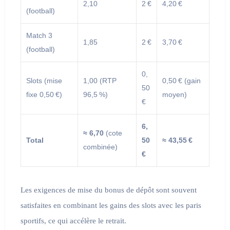
2,10
2 €
4,20 €
(football)
Match 3
1,85
2 €
3,70 €
(football)
0,
Slots (mise
1,00 (RTP
0,50 € (gain
50
fixe 0,50 €)
96,5 %)
moyen)
€
6,
≈ 6,70
(cote
Total
50
≈ 43,55 €
combinée)
€
Les exigences de mise du bonus de dépôt sont souvent
satisfaites en combinant les gains des slots avec les paris
sportifs, ce qui accélère le retrait.