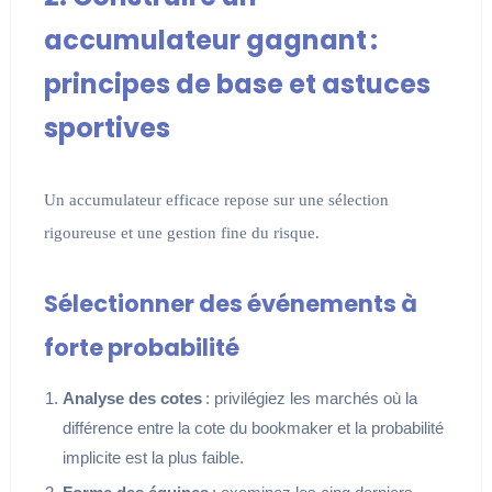
accumulateur gagnant :
principes de base et astuces
sportives
Un accumulateur efficace repose sur une sélection
rigoureuse et une gestion fine du risque.
Sélectionner des événements à
forte probabilité
Analyse des cotes
: privilégiez les marchés où la
différence entre la cote du bookmaker et la probabilité
implicite est la plus faible.