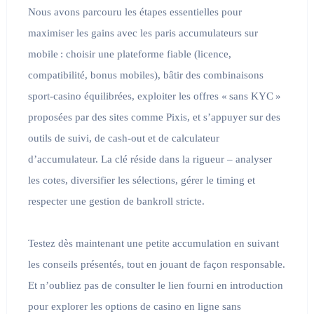
Nous avons parcouru les étapes essentielles pour
maximiser les gains avec les paris accumulateurs sur
mobile : choisir une plateforme fiable (licence,
compatibilité, bonus mobiles), bâtir des combinaisons
sport‑casino équilibrées, exploiter les offres « sans KYC »
proposées par des sites comme Pixis, et s’appuyer sur des
outils de suivi, de cash‑out et de calculateur
d’accumulateur. La clé réside dans la rigueur – analyser
les cotes, diversifier les sélections, gérer le timing et
respecter une gestion de bankroll stricte.
Testez dès maintenant une petite accumulation en suivant
les conseils présentés, tout en jouant de façon responsable.
Et n’oubliez pas de consulter le lien fourni en introduction
pour explorer les options de casino en ligne sans