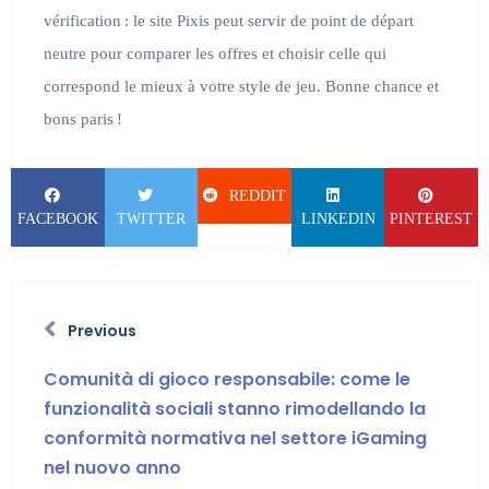
vérification : le site Pixis peut servir de point de départ
neutre pour comparer les offres et choisir celle qui
correspond le mieux à votre style de jeu. Bonne chance et
bons paris !
REDDIT
FACEBOOK
TWITTER
LINKEDIN
PINTEREST
Previous
Comunità di gioco responsabile: come le
funzionalità sociali stanno rimodellando la
conformità normativa nel settore iGaming
nel nuovo anno