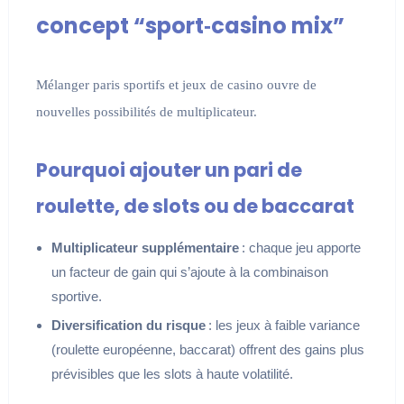
concept “sport‑casino mix”
Mélanger paris sportifs et jeux de casino ouvre de
nouvelles possibilités de multiplicateur.
Pourquoi ajouter un pari de
roulette, de slots ou de baccarat
Multiplicateur supplémentaire
: chaque jeu apporte
un facteur de gain qui s’ajoute à la combinaison
sportive.
Diversification du risque
: les jeux à faible variance
(roulette européenne, baccarat) offrent des gains plus
prévisibles que les slots à haute volatilité.