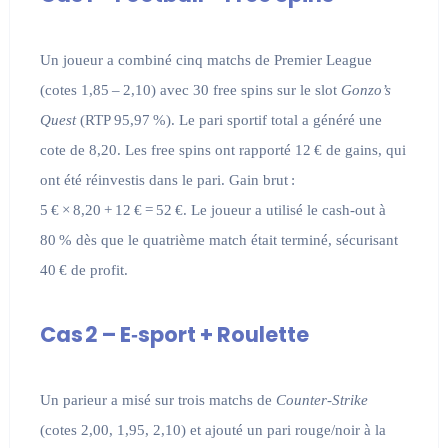
Un joueur a combiné cinq matchs de Premier League
(cotes 1,85 – 2,10) avec 30 free spins sur le slot
Gonzo’s
Quest
(RTP 95,97 %). Le pari sportif total a généré une
cote de 8,20. Les free spins ont rapporté 12 € de gains, qui
ont été réinvestis dans le pari. Gain brut :
5 € × 8,20 + 12 € = 52 €. Le joueur a utilisé le cash‑out à
80 % dès que le quatrième match était terminé, sécurisant
40 € de profit.
Cas 2 – E‑sport + Roulette
Un parieur a misé sur trois matchs de
Counter‑Strike
(cotes 2,00, 1,95, 2,10) et ajouté un pari rouge/noir à la