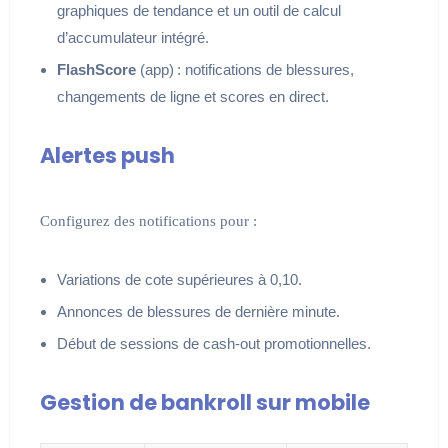
graphiques de tendance et un outil de calcul
d’accumulateur intégré.
FlashScore
(app) : notifications de blessures,
changements de ligne et scores en direct.
Alertes push
Configurez des notifications pour :
Variations de cote supérieures à 0,10.
Annonces de blessures de dernière minute.
Début de sessions de cash‑out promotionnelles.
Gestion de bankroll sur mobile