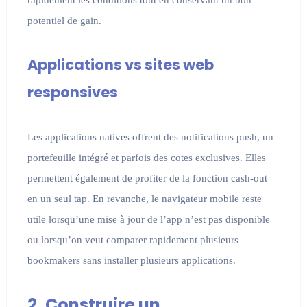
rapidement les conditions tout en conservant un bon
potentiel de gain.
Applications vs sites web
responsives
Les applications natives offrent des notifications push, un
portefeuille intégré et parfois des cotes exclusives. Elles
permettent également de profiter de la fonction cash‑out
en un seul tap. En revanche, le navigateur mobile reste
utile lorsqu’une mise à jour de l’app n’est pas disponible
ou lorsqu’on veut comparer rapidement plusieurs
bookmakers sans installer plusieurs applications.
2. Construire un