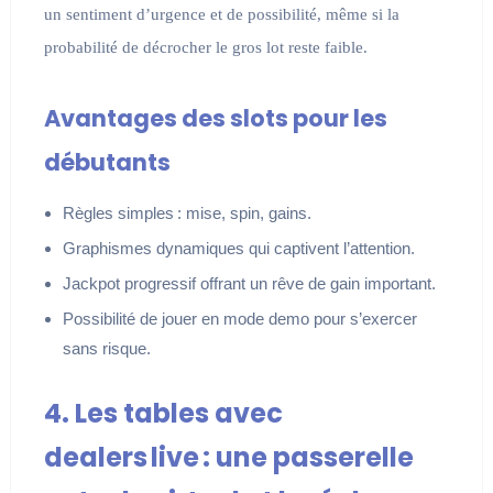
un sentiment d’urgence et de possibilité, même si la
probabilité de décrocher le gros lot reste faible.
Avantages des slots pour les
débutants
Règles simples : mise, spin, gains.
Graphismes dynamiques qui captivent l’attention.
Jackpot progressif offrant un rêve de gain important.
Possibilité de jouer en mode demo pour s’exercer
sans risque.
4. Les tables avec
dealers live : une passerelle