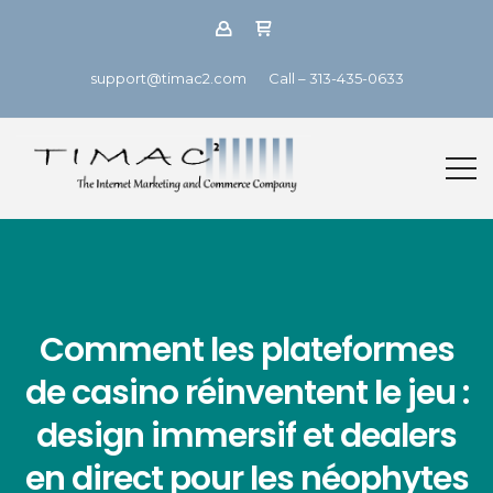
support@timac2.com
Call – 313-435-0633
Comment les plateformes
de casino réinventent le jeu :
design immersif et dealers
en direct pour les néophytes