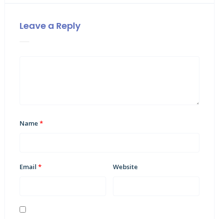
Leave a Reply
Name
*
Email
*
Website