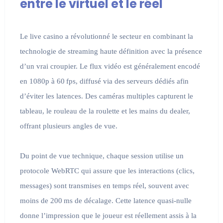
entre le virtuel et le réel
Le live casino a révolutionné le secteur en combinant la
technologie de streaming haute définition avec la présence
d’un vrai croupier. Le flux vidéo est généralement encodé
en 1080p à 60 fps, diffusé via des serveurs dédiés afin
d’éviter les latences. Des caméras multiples capturent le
tableau, le rouleau de la roulette et les mains du dealer,
offrant plusieurs angles de vue.
Du point de vue technique, chaque session utilise un
protocole WebRTC qui assure que les interactions (clics,
messages) sont transmises en temps réel, souvent avec
moins de 200 ms de décalage. Cette latence quasi‑nulle
donne l’impression que le joueur est réellement assis à la