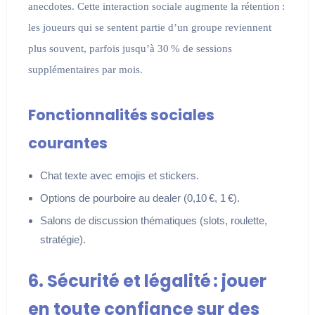
anecdotes. Cette interaction sociale augmente la rétention :
les joueurs qui se sentent partie d’un groupe reviennent
plus souvent, parfois jusqu’à 30 % de sessions
supplémentaires par mois.
Fonctionnalités sociales
courantes
Chat texte avec emojis et stickers.
Options de pourboire au dealer (0,10 €, 1 €).
Salons de discussion thématiques (slots, roulette,
stratégie).
6. Sécurité et légalité : jouer
en toute confiance sur des