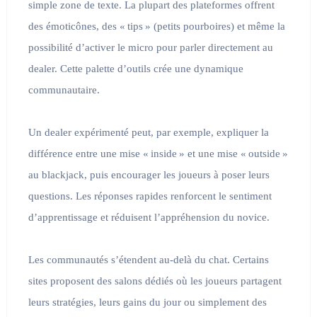
simple zone de texte. La plupart des plateformes offrent
des émoticônes, des « tips » (petits pourboires) et même la
possibilité d’activer le micro pour parler directement au
dealer. Cette palette d’outils crée une dynamique
communautaire.
Un dealer expérimenté peut, par exemple, expliquer la
différence entre une mise « inside » et une mise « outside »
au blackjack, puis encourager les joueurs à poser leurs
questions. Les réponses rapides renforcent le sentiment
d’apprentissage et réduisent l’appréhension du novice.
Les communautés s’étendent au-delà du chat. Certains
sites proposent des salons dédiés où les joueurs partagent
leurs stratégies, leurs gains du jour ou simplement des