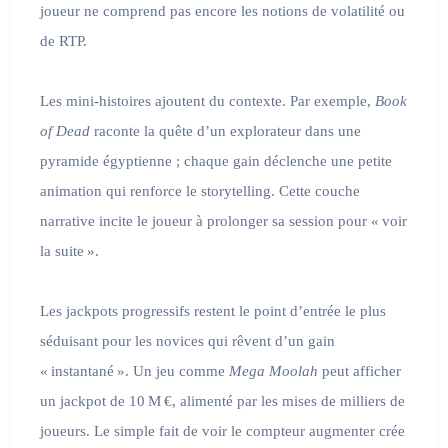
joueur ne comprend pas encore les notions de volatilité ou
de RTP.
Les mini‑histoires ajoutent du contexte. Par exemple,
Book
of Dead
raconte la quête d’un explorateur dans une
pyramide égyptienne ; chaque gain déclenche une petite
animation qui renforce le storytelling. Cette couche
narrative incite le joueur à prolonger sa session pour « voir
la suite ».
Les jackpots progressifs restent le point d’entrée le plus
séduisant pour les novices qui rêvent d’un gain
« instantané ». Un jeu comme
Mega Moolah
peut afficher
un jackpot de 10 M €, alimenté par les mises de milliers de
joueurs. Le simple fait de voir le compteur augmenter crée