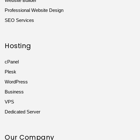
Website Builder
Professional Website Design
SEO Services
Hosting
cPanel
Plesk
WordPress
Business
VPS
Dedicated Server
Our Company