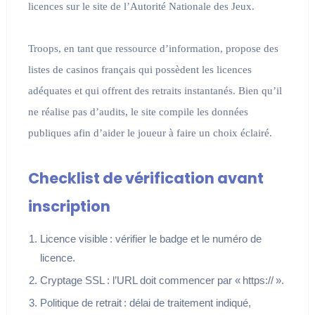
licences sur le site de l’Autorité Nationale des Jeux.
Troops, en tant que ressource d’information, propose des
listes de casinos français qui possèdent les licences
adéquates et qui offrent des retraits instantanés. Bien qu’il
ne réalise pas d’audits, le site compile les données
publiques afin d’aider le joueur à faire un choix éclairé.
Checklist de vérification avant
inscription
Licence visible : vérifier le badge et le numéro de
licence.
Cryptage SSL : l’URL doit commencer par « https:// ».
Politique de retrait : délai de traitement indiqué,