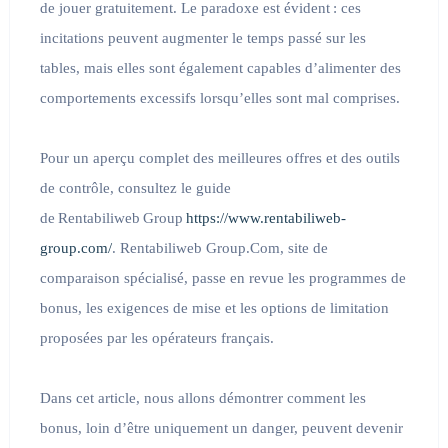
de jouer gratuitement. Le paradoxe est évident : ces
incitations peuvent augmenter le temps passé sur les
tables, mais elles sont également capables d’alimenter des
comportements excessifs lorsqu’elles sont mal comprises.
Pour un aperçu complet des meilleures offres et des outils
de contrôle, consultez le guide
de Rentabiliweb Group
https://www.rentabiliweb-
group.com/
. Rentabiliweb Group.Com, site de
comparaison spécialisé, passe en revue les programmes de
bonus, les exigences de mise et les options de limitation
proposées par les opérateurs français.
Dans cet article, nous allons démontrer comment les
bonus, loin d’être uniquement un danger, peuvent devenir