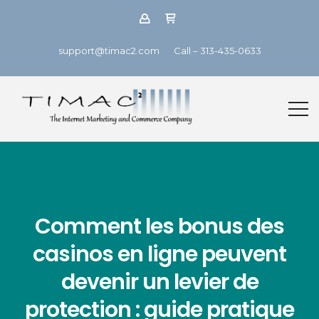
support@timac2.com
Call – 313-435-0633
Comment les bonus des
casinos en ligne peuvent
devenir un levier de
protection : guide pratique