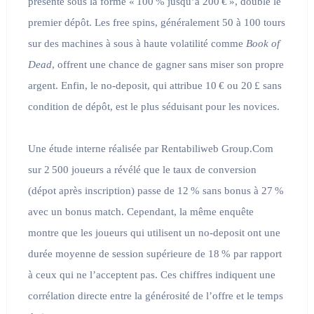
présenté sous la forme « 100 % jusqu’à 200 € », double le
premier dépôt. Les free spins, généralement 50 à 100 tours
sur des machines à sous à haute volatilité comme
Book of
Dead
, offrent une chance de gagner sans miser son propre
argent. Enfin, le no‑deposit, qui attribue 10 € ou 20 £ sans
condition de dépôt, est le plus séduisant pour les novices.
Une étude interne réalisée par Rentabiliweb Group.Com
sur 2 500 joueurs a révélé que le taux de conversion
(dépot après inscription) passe de 12 % sans bonus à 27 %
avec un bonus match. Cependant, la même enquête
montre que les joueurs qui utilisent un no‑deposit ont une
durée moyenne de session supérieure de 18 % par rapport
à ceux qui ne l’acceptent pas. Ces chiffres indiquent une
corrélation directe entre la générosité de l’offre et le temps