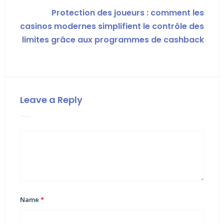
Protection des joueurs : comment les
casinos modernes simplifient le contrôle des
limites grâce aux programmes de cashback
Leave a Reply
Name
*