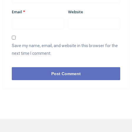
Email
*
Website
Save my name, email, and website in this browser for the
next time I comment.