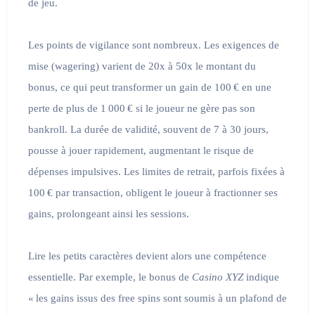
de jeu.
Les points de vigilance sont nombreux. Les exigences de
mise (wagering) varient de 20x à 50x le montant du
bonus, ce qui peut transformer un gain de 100 € en une
perte de plus de 1 000 € si le joueur ne gère pas son
bankroll. La durée de validité, souvent de 7 à 30 jours,
pousse à jouer rapidement, augmentant le risque de
dépenses impulsives. Les limites de retrait, parfois fixées à
100 € par transaction, obligent le joueur à fractionner ses
gains, prolongeant ainsi les sessions.
Lire les petits caractères devient alors une compétence
essentielle. Par exemple, le bonus de
Casino XYZ
indique
« les gains issus des free spins sont soumis à un plafond de