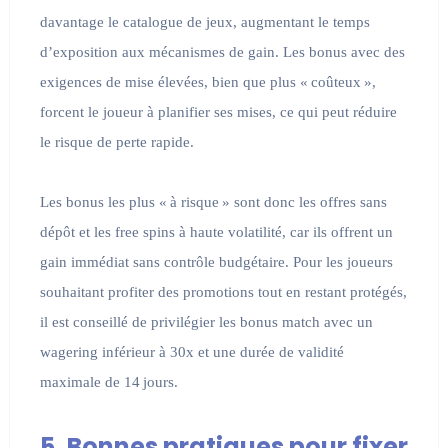
davantage le catalogue de jeux, augmentant le temps
d’exposition aux mécanismes de gain. Les bonus avec des
exigences de mise élevées, bien que plus « coûteux »,
forcent le joueur à planifier ses mises, ce qui peut réduire
le risque de perte rapide.
Les bonus les plus « à risque » sont donc les offres sans
dépôt et les free spins à haute volatilité, car ils offrent un
gain immédiat sans contrôle budgétaire. Pour les joueurs
souhaitant profiter des promotions tout en restant protégés,
il est conseillé de privilégier les bonus match avec un
wagering inférieur à 30x et une durée de validité
maximale de 14 jours.
5. Bonnes pratiques pour fixer