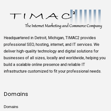
Headquartered in Detroit, Michigan, TIMAC2 provides
professional SEO, hosting, internet, and IT services. We
deliver high-quality technology and digital solutions for
businesses of all sizes, locally and worldwide, helping you
build a scalable online presence and reliable IT
infrastructure customized to fit your professional needs.
Domains
Domains