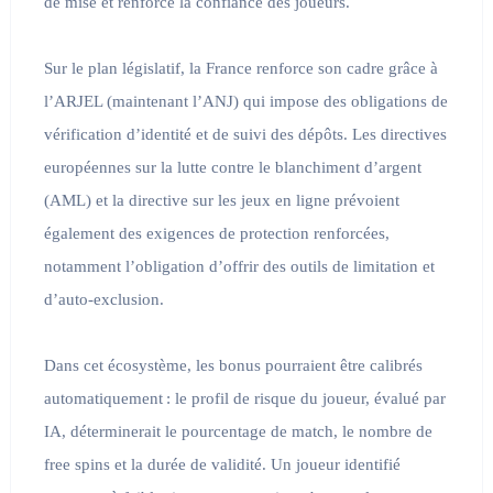
de mise et renforce la confiance des joueurs.
Sur le plan législatif, la France renforce son cadre grâce à
l’ARJEL (maintenant l’ANJ) qui impose des obligations de
vérification d’identité et de suivi des dépôts. Les directives
européennes sur la lutte contre le blanchiment d’argent
(AML) et la directive sur les jeux en ligne prévoient
également des exigences de protection renforcées,
notamment l’obligation d’offrir des outils de limitation et
d’auto‑exclusion.
Dans cet écosystème, les bonus pourraient être calibrés
automatiquement : le profil de risque du joueur, évalué par
IA, déterminerait le pourcentage de match, le nombre de
free spins et la durée de validité. Un joueur identifié