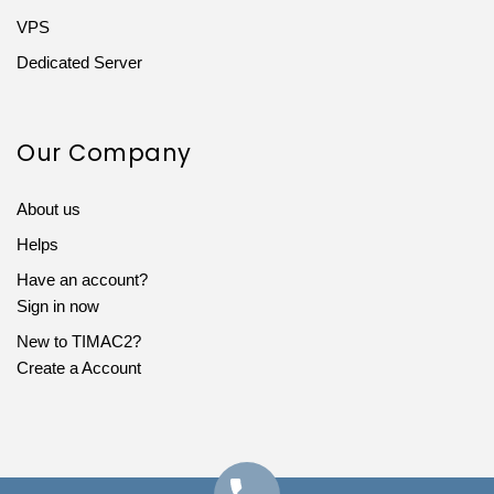
VPS
Dedicated Server
Our Company
About us
Helps
Have an account?
Sign in now
New to TIMAC2?
Create a Account