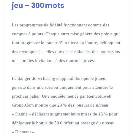
jeu – 300 mots
Les programmes de fidélité fonctionnent comme des
comptes à points. Chaque euro misé génère des points qui
font progresser le joueur d’un niveau à l’autre, débloquant
des récompenses telles que des cashbacks, des bonus sans
mise ou des invitations à des tournois privés.
Le danger du « chasing » apparaît lorsque le joueur
persiste dans une session uniquement pour atteindre le
prochain palier. Une enquête menée par Rentabiliweb
Group.Com montre que 23 % des joueurs de niveau
« Platine » déclarent augmenter leurs mises de 15 % pour
débloquer le bonus de 50 € offert au passage du niveau
« Diamant ».