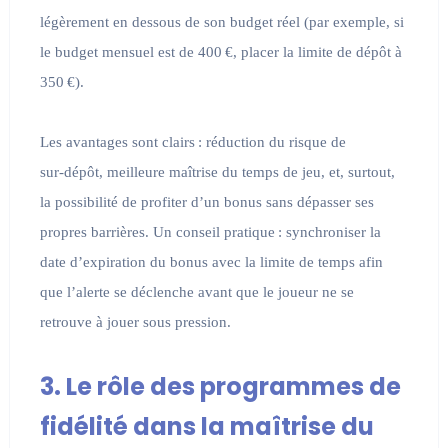
légèrement en dessous de son budget réel (par exemple, si
le budget mensuel est de 400 €, placer la limite de dépôt à
350 €).
Les avantages sont clairs : réduction du risque de
sur‑dépôt, meilleure maîtrise du temps de jeu, et, surtout,
la possibilité de profiter d’un bonus sans dépasser ses
propres barrières. Un conseil pratique : synchroniser la
date d’expiration du bonus avec la limite de temps afin
que l’alerte se déclenche avant que le joueur ne se
retrouve à jouer sous pression.
3. Le rôle des programmes de
fidélité dans la maîtrise du