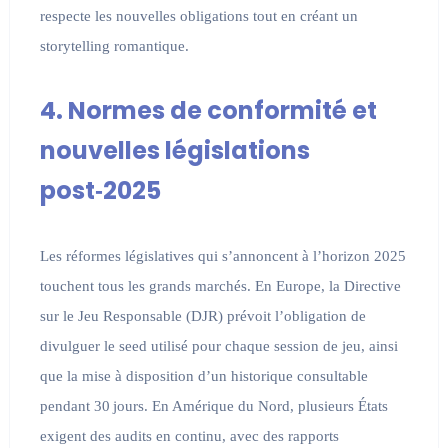
respecte les nouvelles obligations tout en créant un
storytelling romantique.
4. Normes de conformité et
nouvelles législations
post‑2025
Les réformes législatives qui s’annoncent à l’horizon 2025
touchent tous les grands marchés. En Europe, la Directive
sur le Jeu Responsable (DJR) prévoit l’obligation de
divulguer le seed utilisé pour chaque session de jeu, ainsi
que la mise à disposition d’un historique consultable
pendant 30 jours. En Amérique du Nord, plusieurs États
exigent des audits en continu, avec des rapports