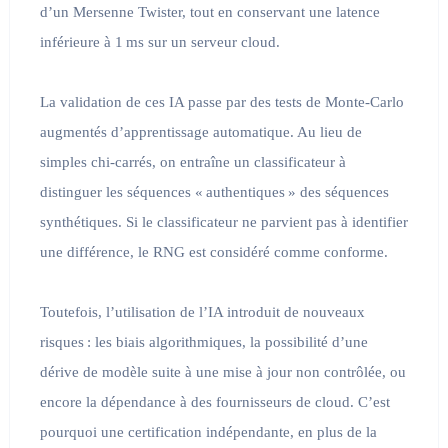
d’un Mersenne Twister, tout en conservant une latence
inférieure à 1 ms sur un serveur cloud.
La validation de ces IA passe par des tests de Monte‑Carlo
augmentés d’apprentissage automatique. Au lieu de
simples chi‑carrés, on entraîne un classificateur à
distinguer les séquences « authentiques » des séquences
synthétiques. Si le classificateur ne parvient pas à identifier
une différence, le RNG est considéré comme conforme.
Toutefois, l’utilisation de l’IA introduit de nouveaux
risques : les biais algorithmiques, la possibilité d’une
dérive de modèle suite à une mise à jour non contrôlée, ou
encore la dépendance à des fournisseurs de cloud. C’est
pourquoi une certification indépendante, en plus de la