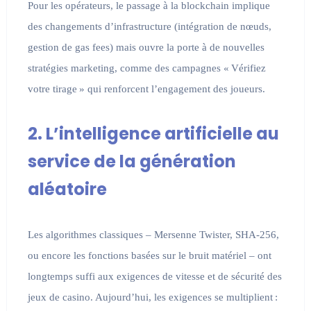
Pour les opérateurs, le passage à la blockchain implique
des changements d’infrastructure (intégration de nœuds,
gestion de gas fees) mais ouvre la porte à de nouvelles
stratégies marketing, comme des campagnes « Vérifiez
votre tirage » qui renforcent l’engagement des joueurs.
2. L’intelligence artificielle au
service de la génération
aléatoire
Les algorithmes classiques – Mersenne Twister, SHA‑256,
ou encore les fonctions basées sur le bruit matériel – ont
longtemps suffi aux exigences de vitesse et de sécurité des
jeux de casino. Aujourd’hui, les exigences se multiplient :