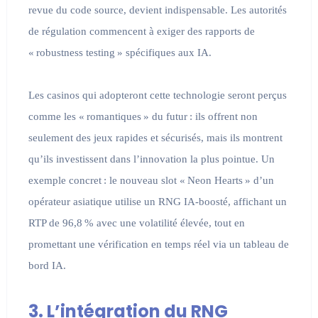
revue du code source, devient indispensable. Les autorités
de régulation commencent à exiger des rapports de
« robustness testing » spécifiques aux IA.
Les casinos qui adopteront cette technologie seront perçus
comme les « romantiques » du futur : ils offrent non
seulement des jeux rapides et sécurisés, mais ils montrent
qu’ils investissent dans l’innovation la plus pointue. Un
exemple concret : le nouveau slot « Neon Hearts » d’un
opérateur asiatique utilise un RNG IA‑boosté, affichant un
RTP de 96,8 % avec une volatilité élevée, tout en
promettant une vérification en temps réel via un tableau de
bord IA.
3. L’intégration du RNG