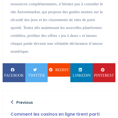
ressources complémentaires, n’hésitez pas à consulter le
site Auroremarket, qui propose des guides neutres sur la
sécurité des jeux et les classements de sites de paris
sportif. Testez dès maintenant les nouvelles plateformes
certifiées, profitez des offres « jeu à deux » et laissez
chaque partie devenir une véritable déclaration d’amour
numérique.
REDDIT
FACEBOOK
TWITTER
LINKEDIN
PINTEREST
Previous
Comment les casinos en ligne tirent parti