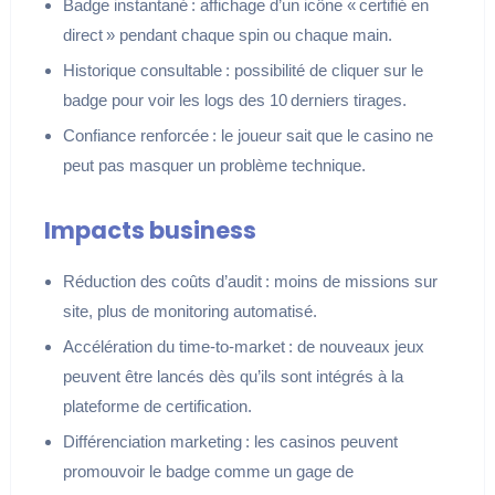
Badge instantané : affichage d’un icône « certifié en
direct » pendant chaque spin ou chaque main.
Historique consultable : possibilité de cliquer sur le
badge pour voir les logs des 10 derniers tirages.
Confiance renforcée : le joueur sait que le casino ne
peut pas masquer un problème technique.
Impacts business
Réduction des coûts d’audit : moins de missions sur
site, plus de monitoring automatisé.
Accélération du time‑to‑market : de nouveaux jeux
peuvent être lancés dès qu’ils sont intégrés à la
plateforme de certification.
Différenciation marketing : les casinos peuvent
promouvoir le badge comme un gage de