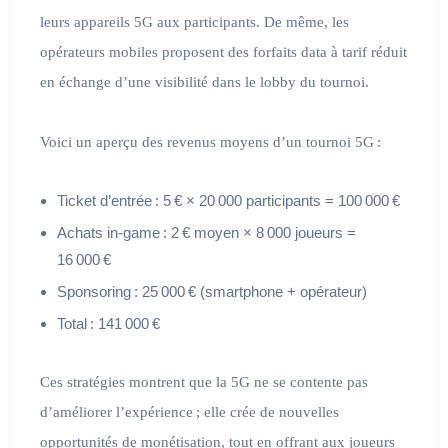
leurs appareils 5G aux participants. De même, les
opérateurs mobiles proposent des forfaits data à tarif réduit
en échange d’une visibilité dans le lobby du tournoi.
Voici un aperçu des revenus moyens d’un tournoi 5G :
Ticket d’entrée : 5 € × 20 000 participants = 100 000 €
Achats in‑game : 2 € moyen × 8 000 joueurs =
16 000 €
Sponsoring : 25 000 € (smartphone + opérateur)
Total : 141 000 €
Ces stratégies montrent que la 5G ne se contente pas
d’améliorer l’expérience ; elle crée de nouvelles
opportunités de monétisation, tout en offrant aux joueurs