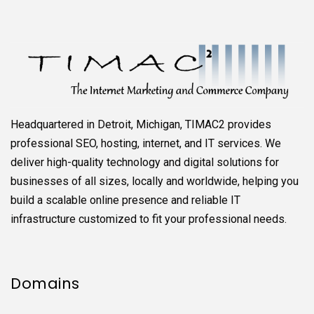
Headquartered in Detroit, Michigan, TIMAC2 provides
professional SEO, hosting, internet, and IT services. We
deliver high-quality technology and digital solutions for
businesses of all sizes, locally and worldwide, helping you
build a scalable online presence and reliable IT
infrastructure customized to fit your professional needs.
Domains