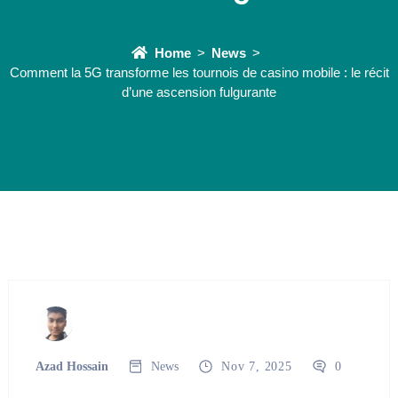
Home
News
Comment la 5G transforme les tournois de casino mobile : le récit
d’une ascension fulgurante
Azad Hossain
News
Nov 7, 2025
0