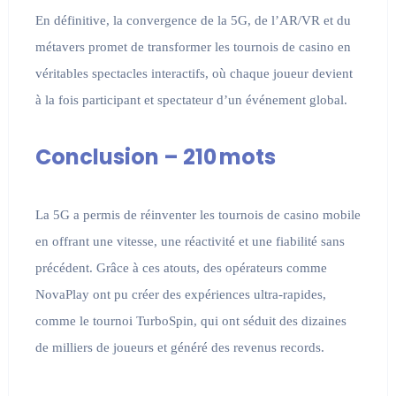
En définitive, la convergence de la 5G, de l’AR/VR et du
métavers promet de transformer les tournois de casino en
véritables spectacles interactifs, où chaque joueur devient
à la fois participant et spectateur d’un événement global.
Conclusion – 210 mots
La 5G a permis de réinventer les tournois de casino mobile
en offrant une vitesse, une réactivité et une fiabilité sans
précédent. Grâce à ces atouts, des opérateurs comme
NovaPlay ont pu créer des expériences ultra‑rapides,
comme le tournoi TurboSpin, qui ont séduit des dizaines
de milliers de joueurs et généré des revenus records.