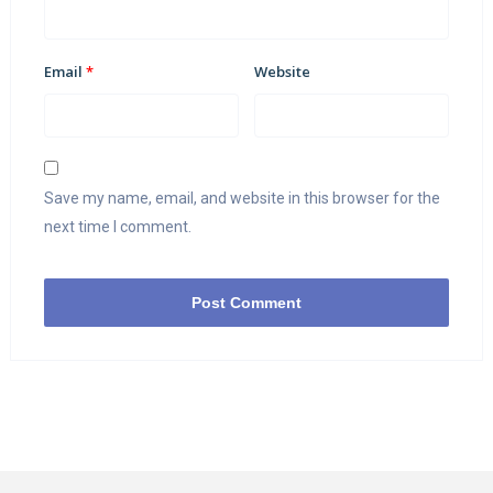
Email
*
Website
Save my name, email, and website in this browser for the
next time I comment.