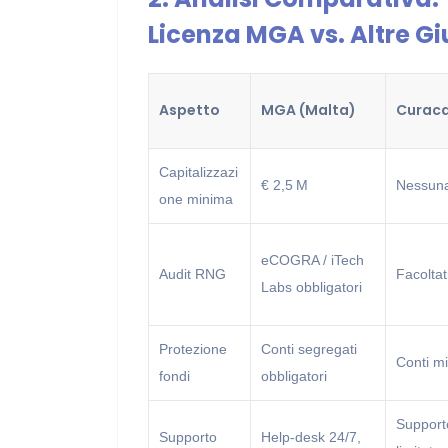
Licenza MGA vs. Altre Gi
Aspetto
MGA (Malta)
Curac
Capitalizzazi
€ 2,5 M
Nessun
one minima
eCOGRA / iTech
Audit RNG
Facoltat
Labs obbligatori
Protezione
Conti segregati
Conti mi
fondi
obbligatori
Support
Supporto
Help‑desk 24/7,