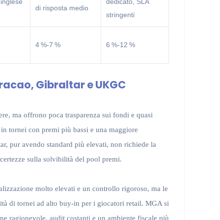
 inglese
dedicato, SLA
di risposta medio
stringenti
4 %‑7 %
6 %‑12 %
uracao, Gibraltar e UKGC
nere, ma offrono poca trasparenza sui fondi e quasi
in tornei con premi più bassi e una maggiore
ar, pur avendo standard più elevati, non richiede la
certezze sulla solvibilità del pool premi.
alizzazione molto elevati e un controllo rigoroso, ma le
ità di tornei ad alto buy‑in per i giocatori retail. MGA si
ne ragionevole, audit costanti e un ambiente fiscale più