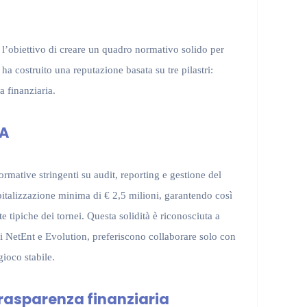
l’obiettivo di creare un quadro normativo solido per
ha costruito una reputazione basata su tre pilastri:
a finanziaria.
GA
rmative stringenti su audit, reporting e gestione del
pitalizzazione minima di € 2,5 milioni, garantendo così
te tipiche dei tornei. Questa solidità è riconosciuta a
 cui NetEnt e Evolution, preferiscono collaborare solo con
ioco stabile.
trasparenza finanziaria