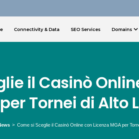
e
Connectivity & Data
SEO Services
Domains
lie il Casinò Onlin
er Tornei di Alto L
News
Come si Sceglie il Casinò Online con Licenza MGA per Tornei 